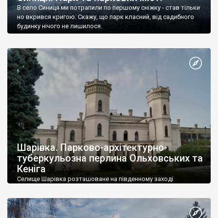
В село Синиця ми потрапили по першому сніжку - став тільки
но вкрився кригою. Скажу, що парк класний, від садибного
будинку нічого не лишилося.
Шарівка. Парково-архітектурно-
туберкульозна перлина Ольховських та
Кеніга
Селище Шарівка розташоване на південному заході
Богодухівського району на березі річки Мерчик. Центр
селищної ради. Кількість населення – понад 4 тисячі осіб.