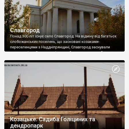
Славгород
Понад 300 літ існує село Славгород. На відміну від багатьох
слобожанських поселень, що засновані козаками-
переселенцями з Наддніпрянщині, Славгород заснували
трохи раніше. Спочатку містечко було поселенням боярських
дітей, стрільців та пушкарів, який московський цар направив
для охорони південних рубежів. Козаки з’явились трохи
пізнише, коли охтирський полковник Іван Перекрестов
викупив Славгород у 1686 році. Маєток у 1704 […]
Козацьке. Садиба Голіциних та
дендропарк