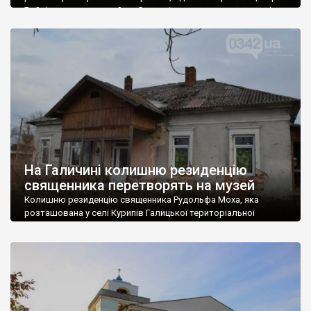
Бойківщини, занесений до Списку історичних населених місць
України. Через Сколе проходять стратегічні
загальнодержавні і європейські транспортні комунікації:
автодорога E50 (М06) (Київ—Чоп) та E471 (Мукачево—Львів),
залізниця Київ-Чоп, південна гілка нафтопроводу «Дружба».
Щодо походження […]
На Галичині колишню резиденцію
священника перетворять на музей
Колишню резиденцію священника Рудольфа Моха, яка
розташована у селі Курипів Галицької територіальної
громади, реконструюють, створивши музейну кімнату та
приміщення для осередку “Пласту”. Таке рішення спільно
прийняли на нараді міський голова Олег Кантор та
представники духовенства і галузі культури. На проєкт
“Реконструкція помешкання Рудольфа Моха, видатної
особистості Галичини, для пластової оселі” передбачили 500
тисяч гривень: 350 […]