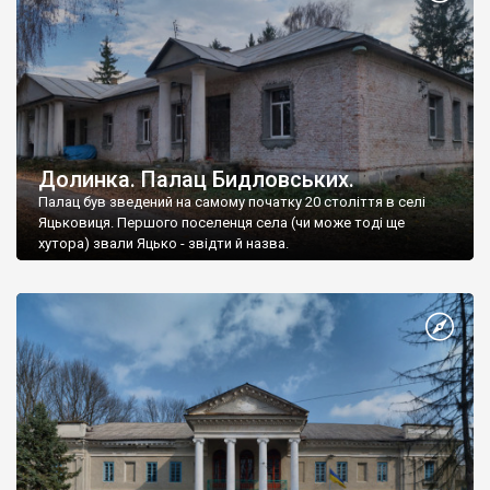
Долинка. Палац Бидловських.
Палац був зведений на самому початку 20 століття в селі
Яцьковиця. Першого поселенця села (чи може тоді ще
хутора) звали Яцько - звідти й назва.