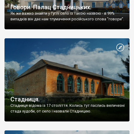
Говори. Палац Стадницьких.
Як же важко знайти у Гуглі село із такою назвою - в 99%
випадків він дає нам тлумачення російського слова "говори".
Стадниця.
Стадниця відома із 17 століття. Колись тут паслись величезні
стада худоби, от село і назвали Стадницею.