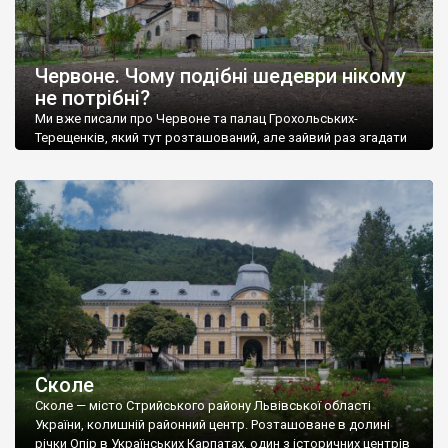
Червоне. Чому подібні шедеври нікому
не потрібні?
Ми вже писали про Червоне та палац Грохольських-
Терещенків, який тут розташований, але зайвий раз згадати
про цю
Сколе
Сколе — місто Стрийського району Львівської області
України, колишній районний центр. Розташоване в долині
річки Опір в Українських Карпатах, один з історичних центрів