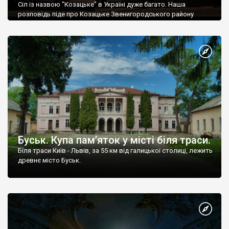
Сіл із назвою "Козацьке" в Україні дуже багато. Наша
розповідь піде про Козацьке Звенигородського району
Черкаської області.
Буськ. Купа пам’яток у місті біля траси.
Біля траси Київ - Львів, за 55 км від галицької столиці, лежить
древнє місто Буськ.