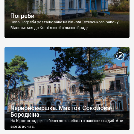
Погреби
Село Погреби розташоване на півночі Тетіївського району.
Відноситься до Кошівської сільської ради.
Червоновершка. Маєток Соколова-
Бородкіна.
На Кіровоградщині збереглося небагато панських садиб. Але
все ж вони є.