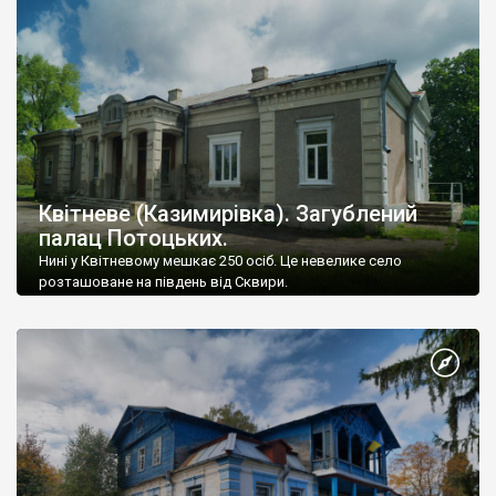
Квітневе (Казимирівка). Загублений
палац Потоцьких.
Нині у Квітневому мешкає 250 осіб. Це невелике село
розташоване на південь від Сквири.