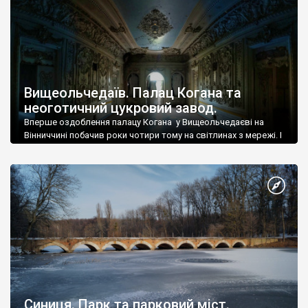
Вищеольчедаїв. Палац Когана та
неоготичний цукровий завод.
Вперше оздоблення палацу Когана у Вищеольчедаєві на
Вінниччині побачив роки чотири тому на світлинах з мережі. І
ще тоді воно мене неабияк вразило.
Синиця. Парк та парковий міст.