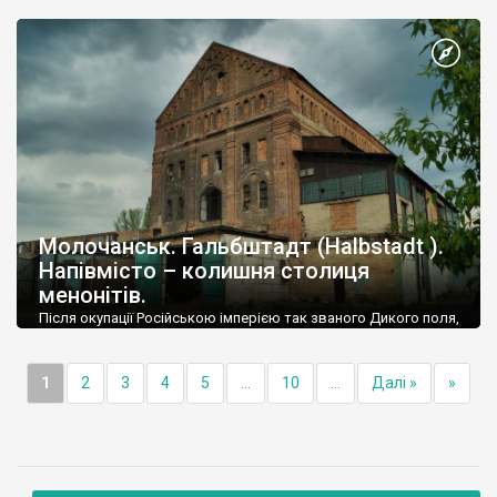
Молочанськ. Гальбштадт (Halbstadt ).
Напівмісто – колишня столиця
менонітів.
Після окупації Російською імперією так званого Дикого поля,
виникла необхідність освоєння степових земель, які раніше
належали ногайцям та іншим ордам.
1
2
3
4
5
...
10
...
Далі »
»