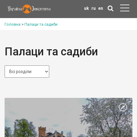
uk
ru
en
Головна
>
Палаци та садиби
Палаци та садиби