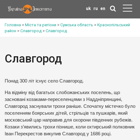
uk
ru
en
Головна
>
Міста та регіони
>
Сумська область
>
Краснопільський
район
>
Славгород
>
Славгород
Славгород
Понад 300 літ існує село Славгород.
На відміну від багатьох слобожанських поселень, що
засновані козаками-переселенцями з Наддніпрянщині,
Славгород заснували трохи раніше. Спочатку містечко було
поселенням боярських дітей, стрільців та пушкарів, який
московський цар направив для охорони південних рубежів.
Козаки з’явились трохи пізнише, коли охтирський полковник
Іван Перекрестов викупив Славгород у 1686 році.