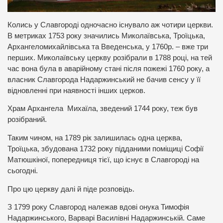
Колись у Славгороді одночасно існувало аж чотири церкви.
В метриках 1753 року значились Миколаївська, Троїцька,
Архангеломихайлівська та Введенська, у 1760р. – вже три
перших. Миколаївську церкву розібрали в 1788 році, на тей
час вона була в аварійному стані після пожежі 1760 року, а
власник Славгорода Надаржинський не бачив сенсу у її
відновленні при наявності інших церков.
Храм Архангела Михаїла, зведений 1744 року, теж був
розібраний.
Таким чином, на 1789 рік залишилась одна церква,
Троїцька, збудована 1732 року підданими поміщиці Софії
Матюшкіної, попередниця тієї, що існує в Славгороді на
сьогодні.
Про цю церкву далі й піде розповідь.
З 1799 року Славгород належав вдові онука Тимофія
Надаржинського, Варварі Василівні Надаржинській. Саме