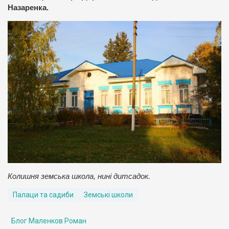
Назаренка.
Колишня земська школа, нині дитсадок.
Палаци та садиби
Земські школи
Блог Маленков Роман