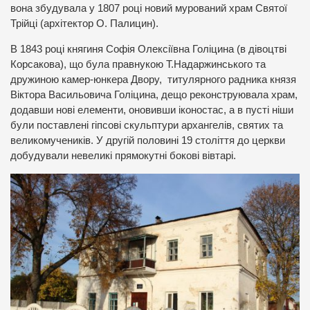
вона збудувала у 1807 році новий мурований храм Святої
Трійці (архітектор О. Палицин).
В 1843 році княгиня Софія Олексіївна Голіцина (в дівоцтві
Корсакова), що була правнукою Т.Надаржинського та
дружиною камер-юнкера Двору, титулярного радника князя
Віктора Васильовича Голіцина, дещо реконструювала храм,
додавши нові елементи, оновивши іконостас, а в пусті ніши
були поставлені гіпсові скульптури архангелів, святих та
великомучеників. У другій половині 19 століття до церкви
добудували невеликі прямокутні бокові вівтарі.