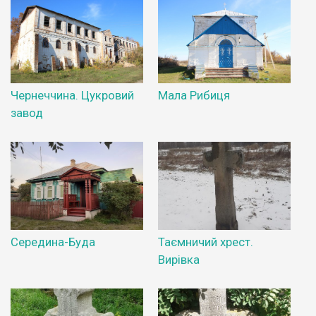
Чернеччина. Цукровий
Мала Рибиця
завод
Середина-Буда
Таємничий хрест.
Вирівка