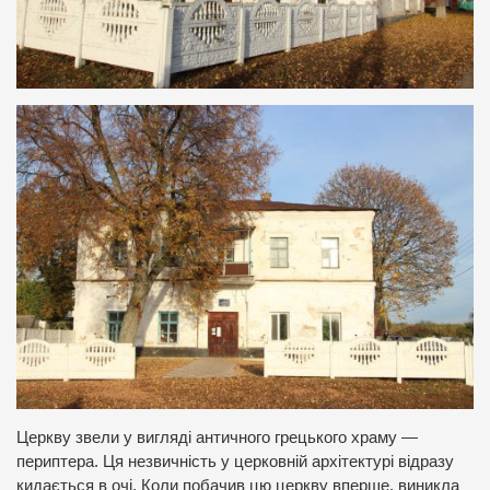
Церкву звели у вигляді античного грецького храму —
периптера. Ця незвичність у церковній архітектурі відразу
кидається в очі. Коли побачив цю церкву вперше, виникла