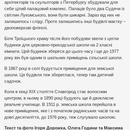
архітекторів та скульпторів з Петербургу збудували для
себе цілий палацовий комлекс. Палаців було два Судячи із
світлин Лукомського, вони були шикарні. Зараз від них не
залишилось і сліду. Проте залишились інші будівлі маєтку –
двоповерхові флігелі.
Біля Троїцького храму після його побудови звели з цегли
будинок для церковно-приходської школи на 2 класні
кімнати. Цей будинок зберігся до цього часу і ще до 1977
року він був одним із шкільних приміщень сільської школи.
В 1867 році в селі будується приміщення для земської
школи. Ця будівля теж збереглася, тепер там дитячий
садочок.
Коли в кінці XIX століття Славгород стає волосним
центром, в ньому в 1890 році будують ще й двокласне
реальне училище. В 1911 р. земська школа перейшла в
нове приміщення, яке і з початком радянських часів та на
довгі десятиліття, до 1976 року, теж слугувало школою.
Текст та фото Ігоря Дорожка, Олега Години та Максима