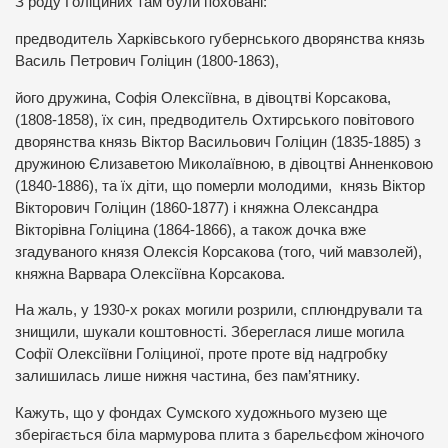
З роду Голіциних там були поховані:
предводитель Харківського губернського дворянства князь
Василь Петрович Голіцин (1800-1863),
його дружина, Софія Олексіївна, в дівоцтві Корсакова,
(1808-1858), їх син, предводитель Охтирського повітового
дворянства князь Віктор Васильович Голіцин (1835-1885) з
дружиною Єлизаветою Миколаївною, в дівоцтві Анненковою
(1840-1886), та їх діти, що померли молодими, князь Віктор
Вікторович Голіцин (1860-1877) і княжна Олександра
Вікторівна Голіцина (1864-1866), а також дочка вже
згадуваного князя Олексія Корсакова (того, чий мавзолей),
княжна Варвара Олексіївна Корсакова.
На жаль, у 1930-х роках могили розрили, сплюндрували та
знищили, шукали коштовності. Збереглася лише могила
Софії Олексіївни Голіциної, проте проте від надгробку
залишилась лише нижня частина, без пам’ятнику.
Кажуть, що у фондах Сумского художнього музею ще
зберігається біла мармурова плита з барельєфом жіночого