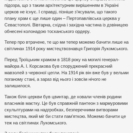
підозра, що з таким архітектурним вирішенням в Україні
церков не існує. І справді, пізніше з’ясували, що такого
плану храм є ще лише один – Пертопавлівська церква у
Севастополі. Вівтарна, східна і західна частина із дзвіницею
обнесені колонадою тосканського ордеру.
Тепер про втрачене, те що ми тепер можемо бачити лише на
світлинах 1914 року мистецтвознавця Григорія Лукомського.
Перед Троїцьким храмом в 1818 року на могилі генерал-
майора А. І. Корсакова був споруджений прекрасний
мавзолей з червоної цегли. На 1914 рік він вже був у вельми
поганому стані, а зараз від нього і зовсім нічого не
залишилося.
Також біля церкви був цвинтар, де ховали членів родини
власників маєтку. Це був справжній пантеон з мармуровими
скульптурами на надгробках, безперечними витворами
мистецтва, який міг би стати пам’яткою. Можемо бачити це
теж на світлинах Лукомського.