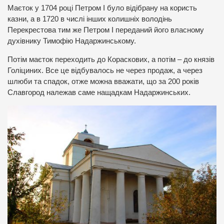
Маєток у 1704 році Петром І було відібрану на користь
казни, а в 1720 в числі інших колишніх володінь
Перекрестова тим же Петром І переданий його власному
духівнику Тимофію Надаржинському.
Потім маєток переходить до Кораскових, а потім – до князів
Голіциних. Все це відбувалось не через продаж, а через
шлюби та спадок, отже можна вважати, що за 200 років
Славгород належав саме нащадкам Надаржинських.