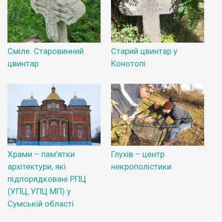
Сміле. Старовинний
Старий цвинтар у
цвинтар
Конотопі
Храми – пам’ятки
Глухів – центр
архітектури, які
некрополістики
підпорядковані РПЦ
(УПЦ, УПЦ МП) у
Сумській області