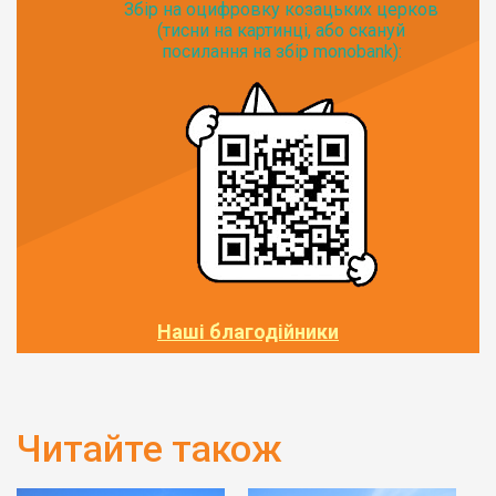
Збір на оцифровку козацьких церков
(тисни на картинці, або скануй
посилання на збір monobank):
Наші благодійники
Читайте також