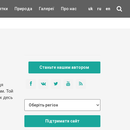
ятки
Природа
Галереї
Про нас
uk
ru
en
Станьте нашим автором
ця
ам. Той
ах десь
Підтримати сайт