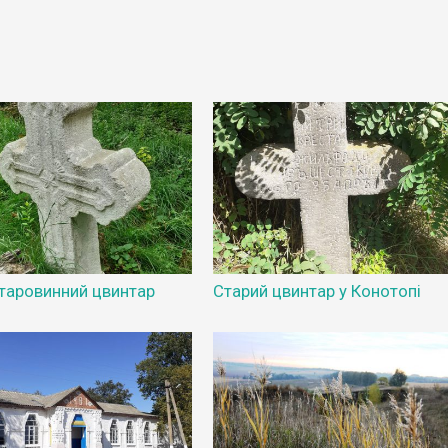
Старовинний цвинтар
Старий цвинтар у Конотопі