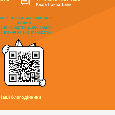
Карта ПриватБанк
ір на оцифровку козацьких
церков
исни на картинці, або скануй
силання на збір monobank):
Наші благодійники