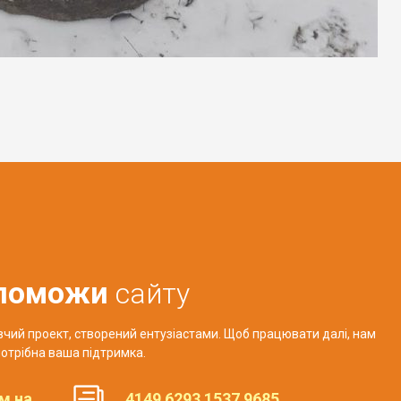
поможи
сайту
авчий проект, створений ентузіастами. Щоб працювати далі, нам
отрібна ваша підтримка.
м на
4149 6293 1537 9685