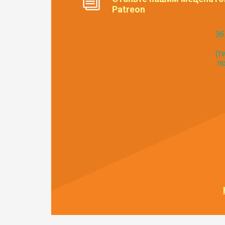
Patreon
Зб
(т
по