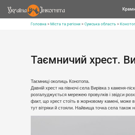
Крам
Головна
>
Міста та регіони
>
Сумська область
>
Конотоп
Таємничий хрест. В
Таємниці околиць Конотопа.
Давній хрест на півночі села Вирівка з каменя-пі
розгалуджується мережею провулків і звідси розх
факт, що хрест стоїть в жорновому камені, може 
тут вітряки й стояли. Найвища точка села також н