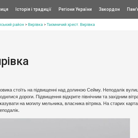
ниця
Історія і традиції
Регіони України
Закордон
Пам'
ський район
>
Вирівка
>
Таємничий хрест. Вирівка
ирівка
сковика стоїть на підвищенні над долиною Сейму. Неподалік вули
одилися дороги. Підвищення відкрите північним та західним вітр
вказувати на могилу мельника, власника вітряка. На старих карт
еподалік.