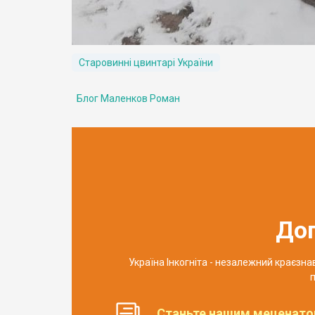
Старовинні цвинтарі України
Блог Маленков Роман
До
Україна Інкогніта - незалежний краєзн
п
Станьте нашим меценато