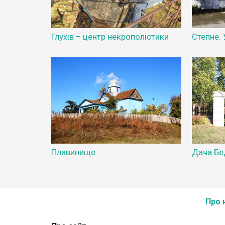
Глухів – центр некрополістики
Степне.
Плавинище
Дача Бе
Про 