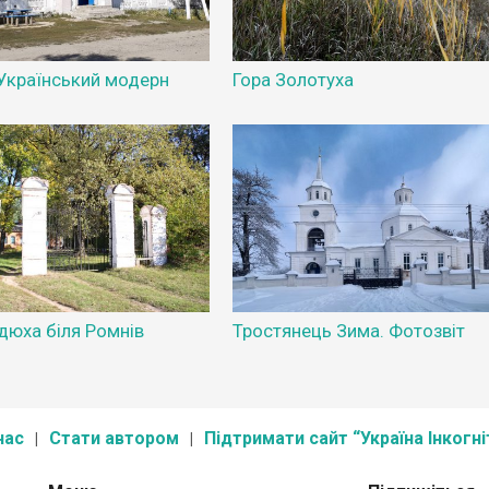
 Український модерн
Гора Золотуха
дюха біля Ромнів
Тростянець Зима. Фотозвіт
нас
Стати автором
Підтримати сайт “Україна Інкогні