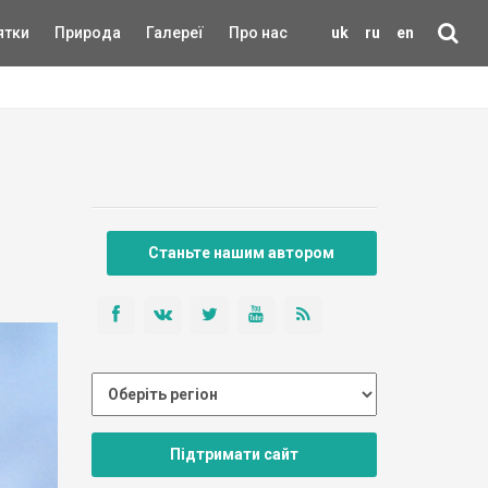
ятки
Природа
Галереї
Про нас
uk
ru
en
Станьте нашим автором
Підтримати сайт