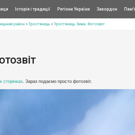
ниця
Історія і традиції
Регіони України
Закордон
Пам'
ецький район
>
Тростянець
>
Тростянець Зима. Фотозвіт
отозвіт
х сторінках
. Зараз подаємо просто фотозвіт.