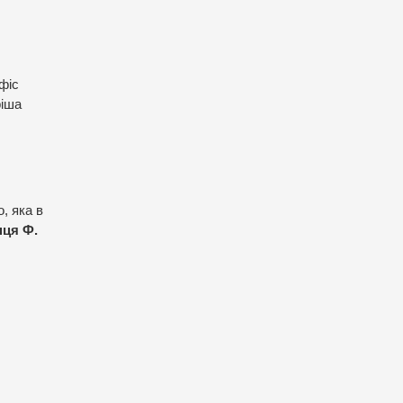
фіс
ріша
, яка в
пця Ф.