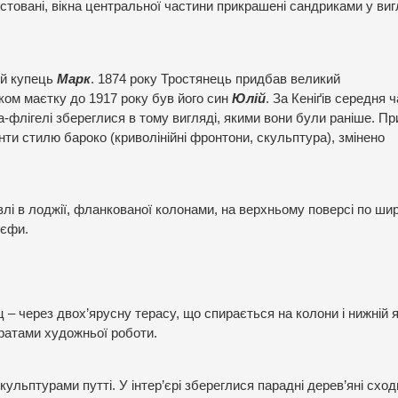
стовані, вікна центральної частини прикрашені сандриками у виг
ий купець
Марк
. 1874 року Тростянець придбав великий
ком маєтку до 1917 року був його син
Юлій
. За Кеніґів середня 
а-флігелі збереглися в тому вигляді, якими вони були раніше. Пр
ти стилю бароко (криволінійні фронтони, скульптура), змінено
влі в лоджії, фланкованої колонами, на верхньому поверсі по шир
ьєфи.
ц – через двох’ярусну терасу, що спирається на колони і нижній 
ратами художньої роботи.
кульптурами путті. У інтер’єрі збереглися парадні дерев’яні сход