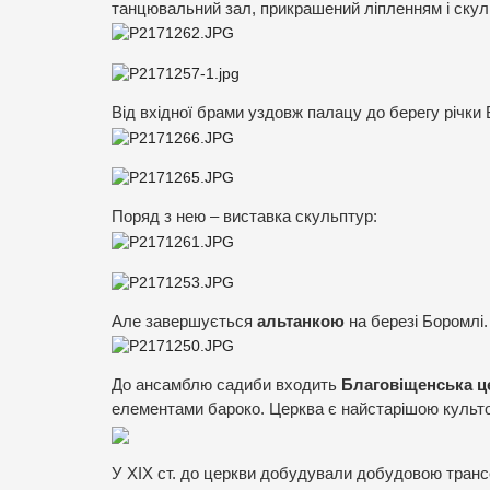
танцювальний зал, прикрашений ліпленням і ску
Від вхідної брами уздовж палацу до берегу річк
Поряд з нею – виставка скульптур:
Але завершується
альтанкою
на березі Боромлі.
До ансамблю садиби входить
Благовіщенська ц
елементами бароко. Церква є найстарішою культ
У XIX ст. до церкви добудували добудовою трансеп