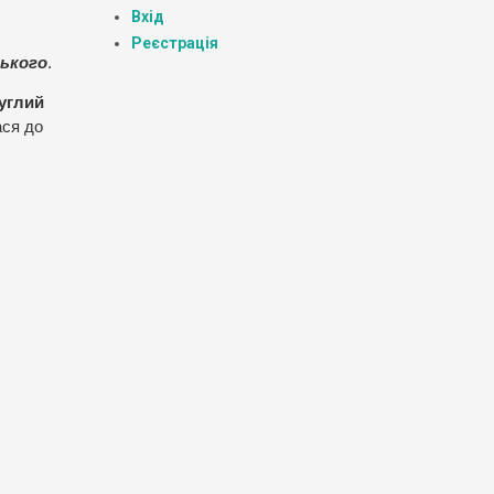
Вхід
Реєстрація
ького
.
углий
ася до