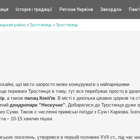
ниця
Історія і традиції
Регіони України
Закордон
Пам'
ецький район
>
Тростянець
>
Тростянець
 охайні, що місто запросто може конкурувати з найгарнішими
 ще переваги Тростянця в тому, тут все перебуває просто в ідеа
ір
, а також
палац Кеніґів
. В місті є декілька цікавих церков та с
ничий
дендропарк “Нескучне”
. Добиратися до Тростянця дуже з
з Суми. Також є численні приміські поїзди з Сум і Харкова. Їхат
іста – 10-15 хвилин пішки.
ських поселень, утворився в першій половині XVII ст., під час но