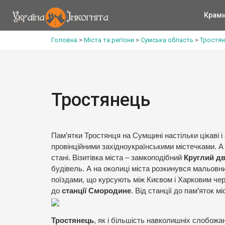
Крам
Головна
>
Міста та регіони
>
Сумська область
>
Тростян
Тростянець
Пам’ятки Тростянця на Сумщині настільки цікаві і
провінційними західноукраїнськими містечками. А
стані. Візитівка міста – замкоподібний
Круглий дв
будівель. А на околиці міста розкинувся мальов
поїздами, що курсують між Києвом і Харковим чере
до
станції Смородине
. Від станції до пам’яток м
Тростянець
, як і більшість навколишніх слобожан