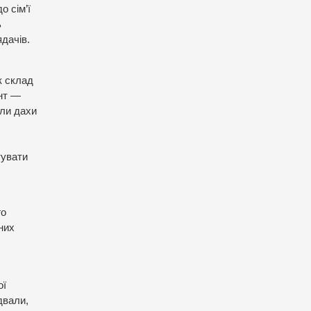
о сім’ї
ь
ядачів.
к склад
онт —
или дахи
тувати
го
них
ої
двали,