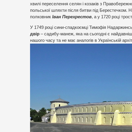
хвилі переселення селян і козаків з Правобереж
польської шляхти після битви під Берестечком. Н
полковник
Іван Перехрестов
, а у 1720 році тр
У 1749 році сини-спадкоємці Тимофія Надаржинсь
двір
– садибу-манеж, яка на сьогодні є найдавні
нашого часу та не має аналогів в Українській архіт