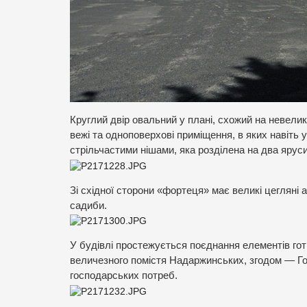
Круглий двір овальний у плані, схожий на невели
вежі та одноповерхові приміщення, в яких навіть у
стрільчастими нішами, яка розділена на два яру
Зі східної сторони «фортеця» має великі цегляні а
садиби.
У будівлі простежується поєднання елементів гот
величезного помістя Надаржинських, згодом — Гол
господарських потреб.