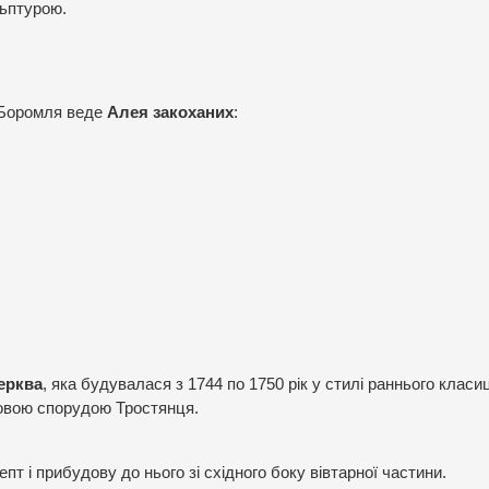
льптурою.
и Боромля веде
Алея закоханих
:
ерква
, яка будувалася з 1744 по 1750 рік у стилі раннього класи
овою спорудою Тростянця.
т і прибудову до нього зі східного боку вівтарної частини.