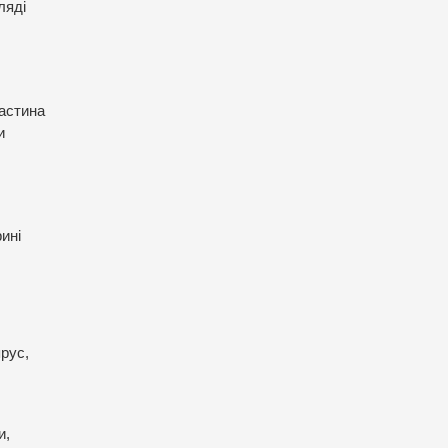
ляді
частина
и
ині
ярус,
и,