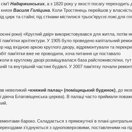
сім’ї
Надаржинських
, а з 1820 року у якості посагу переходить д
ї князя
Василя Голіцина
. Коли Тростянець перейшов у власніст
д цирк та стайні; під стінами містилися трьох’ярусні ложі для гл
воєнні роки) «Круглий двір» використовувався для житла, потім я
ої пам’ятки архітектури. У 1905 було проведено капітальний рем
ер над вхідною аркою круглого двору, відремонтували та перекр
біт пам’ятки вже не проводили, хоча питання це поставало
 коли в круглому дворі розміщувалася база райспоживспілки, тут
ній та внутрішній частині будівлі. У 2007 пам’ятку почали ремон
ав невеликий
«княжий палац» (поміщицький будинок)
, до яко
ні діюча Благовіщенська церква). В палаці часто приймали поваж
кий.
лементами бароко. Складається з прямокутної в плані центральн
 переходами з’єднуються з одноповерховими, поставленими на пі