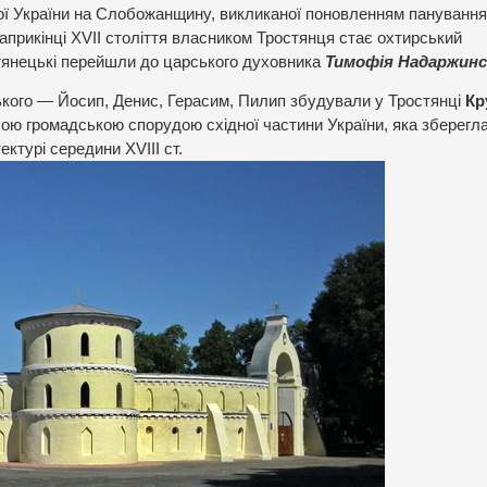
ної України на Слобожанщину, викликаної поновленням панування
априкінці XVII століття власником Тростянця стає охтирський
остянецькі перейшли до царського духовника
Тимофія Надаржинс
кого — Йосип, Денис, Герасим, Пилип збудували у Тростянці
Кр
шою громадською спорудою східної частини України, яка зберегл
ектурі середини XVIII ст.