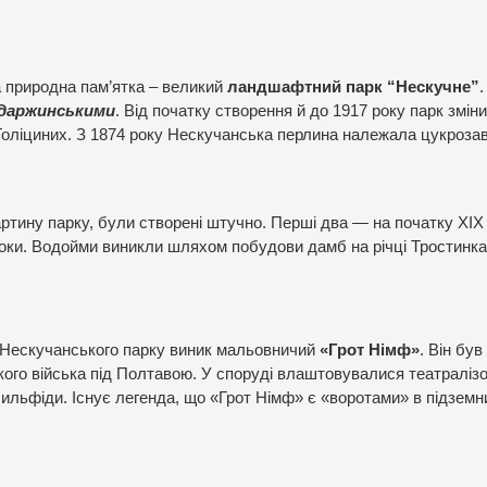
а природна пам’ятка – великий
ландшафтний парк “Нескучне”
.
даржинськими
. Від початку створення й до 1917 року парк змін
 Голіциних. З 1874 року Нескучанська перлина належала цукроза
артину парку, були створені штучно. Перші два — на початку XIX
роки. Водойми виникли шляхом побудови дамб на річці Тростинка
ія Нескучанського парку виник мальовничий
«Грот Німф»
. Він був
кого війська під Полтавою. У споруді влаштовувалися театралізо
сильфіди. Існує легенда, що «Грот Німф» є «воротами» в підземни