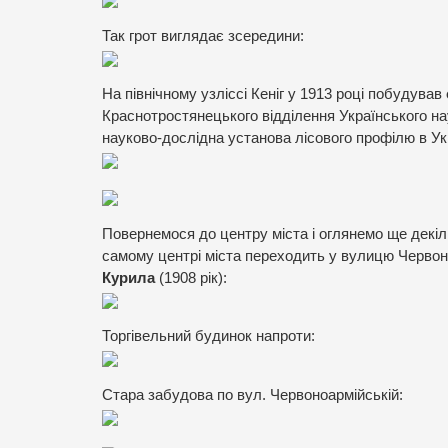
Так грот виглядає зсередини:
На північному узліссі Кеніг у 1913 році побудував
Краснотростянецького відділення Українського на
науково-дослідна установа лісового профілю в Укр
Повернемося до центру міста і оглянемо ще декіль
самому центрі міста переходить у вулицю Червоно
Курила
(1908 рік):
Торгівельний будинок напроти:
Стара забудова по вул. Червоноармійській: