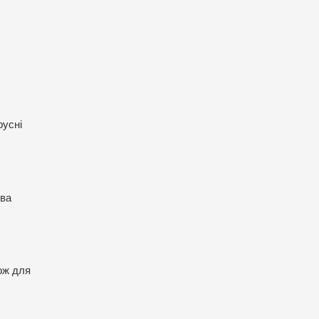
русні
тва
ож для