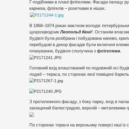
Г-подібними в плані флігелями. Фасади палацу ру
карниза, флігелів – розетками в нішах.
В 1868–1874 роках маєтком володіє петербурзьк
цукрозаводчик
Леопольд Кеніґ
. Останнім власни
будівлі була розібрана і побудована наново, крил
перебудові в декор фасадів були включені елемен
планування, будівля сполучена з
флігелями
.
Головний вхід влаштований по подовжній осі буді
лоджії – тераса, по сторонах якої поміщені барел
З протилежного фасаду, з боку парку, вхід в пала
захищений балюстрадою, верхній – металевими г
По сторонах тераси на верхньому поверсі ніші із с