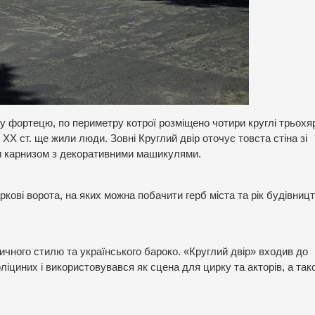
ку фортецю, по периметру котрої розміщено чотири круглі трьохя
 ХХ ст. ще жили люди. Зовні Круглий двір оточує товста стіна зі
си карнизом з декоративними машикулями.
ркові ворота, на яких можна побачити герб міста та рік будівниц
ичного стилю та українського бароко. «Круглий двір» входив до
іциних і використовувався як сцена для цирку та акторів, а так