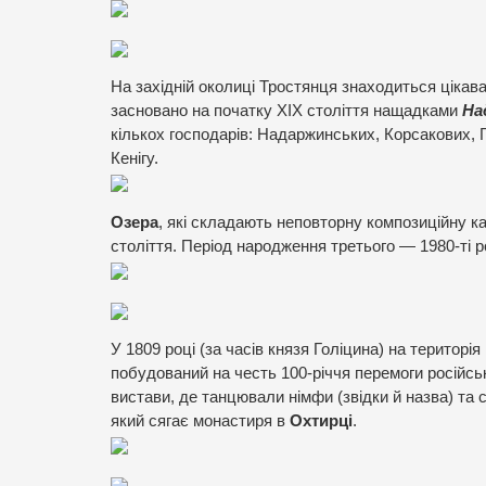
На західній околиці Тростянця знаходиться цікав
засновано на початку XIX століття нащадками
На
кількох господарів: Надаржинських, Корсакових,
Кенігу.
Озера
, які складають неповторну композиційну к
століття. Період народження третього — 1980-ті 
У 1809 році (за часів князя Голіцина) на територ
побудований на честь 100-річчя перемоги російсь
вистави, де танцювали німфи (звідки й назва) та 
який сягає монастиря в
Охтирці
.