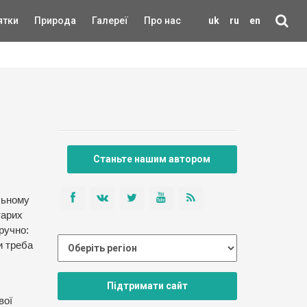
ятки
Природа
Галереї
Про нас
uk
ru
en
Станьте нашим автором
льному
тарих
ручно:
и треба
Підтримати сайт
вої