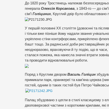
До 1820 року Тростянець належав безпосередньо 
генерала
Олексія Корсакова
, з 1843-го — до сім’
сім’ї
Голіциних
, Круглий двір було облаштовано пі
У першій половині ХХ століття (довоєнні та після
і тільки вже пізніше йому надали звання унікальн
укріплено стіни контрфорсами, прикріплено флюг
башт тощо. За радянської доби реставраційних ро
неодноразово, враховуючи й ту подію, що в часи,
сталася пожежа, яка нанесла значні втрати зовніш
та проводити відновлювальні роботи.
Поряд з Круглим двором
Василь Голіцин
збудув
примикали парк, оранжереї та кам’яна церква (ни
гостей, одним із таких гостей був Петро Чайковсь
Палац збудовано з цегли в стилі класицизму з е
двоповерхової частини з короткими крилами, які