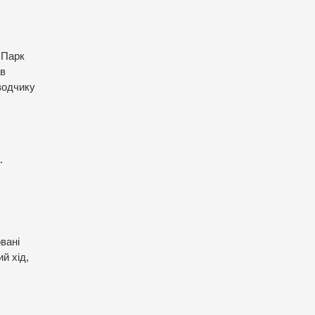
 Парк
ив
водчику
.
вані
й хід,