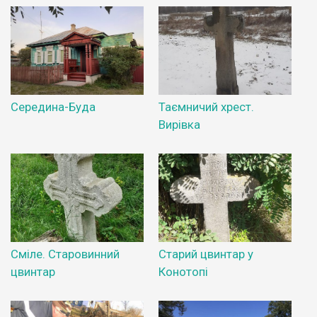
Середина-Буда
Таємничий хрест.
Вирівка
Сміле. Старовинний
Старий цвинтар у
цвинтар
Конотопі