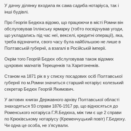
У дачну ділянку входила як сама садиба нотаріуса, так і
інші будівлі.
Про Георгія Бедюха відомо, що працюючи в місті Ромни він
обслуговував Іллінську ярмарку (тобто посвідчував угоди,
що укладались під час неї, векселі, кредитні операції), яка,
треба відзначити, свого часу була найбільшою не лише в
Полтавській губернії, а взагалі в Російській імперії.
Окрім того Георгій Бедюх обслуговував також відомих
цукрових магнатів Терещенків та Харитоненків.
Станом на 1871 рік в у списку посадових осіб Полтавської
губернії по м.Ромни значиться старший нотаріус колезький
секретар Бедюх Георгій Якимович.
У актових книгах Державного архіву Полтавської області
знаходяться 93 справи 1876-1917 рр, що відносяться до
Роменського нотаріуса Г.Я.Бедюха, між тим є ще 2 справи
по Крюківському нотаріусу (Кременчуцький повіт) Г.Бедюху.
Чи одна це особа, не з’ясували.