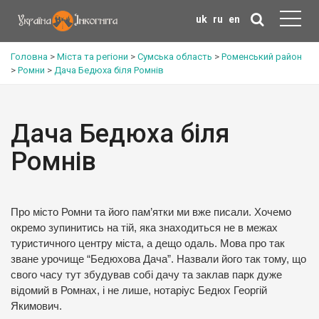
uk
ru
en
Головна
>
Міста та регіони
>
Сумська область
>
Роменський район
>
Ромни
>
Дача Бедюха біля Ромнів
Дача Бедюха біля
Ромнів
Про місто Ромни та його пам’ятки ми вже писали. Хочемо
окремо зупинитись на тій, яка знаходиться не в межах
туристичного центру міста, а дещо одаль. Мова про так
зване урочище “Бедюхова Дача”. Назвали його так тому, що
свого часу тут збудував собі дачу та заклав парк дуже
відомий в Ромнах, і не лише, нотаріус Бедюх Георгій
Якимович.