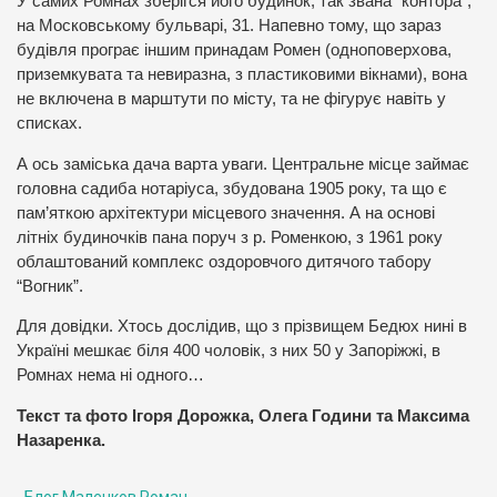
У самих Ромнах зберігся його будинок, так звана “контора”,
на Московському бульварі, 31. Напевно тому, що зараз
будівля програє іншим принадам Ромен (одноповерхова,
приземкувата та невиразна, з пластиковими вікнами), вона
не включена в марштути по місту, та не фігурує навіть у
списках.
А ось заміська дача варта уваги. Центральне місце займає
головна садиба нотаріуса, збудована 1905 року, та що є
пам’яткою архітектури місцевого значення. А на основі
літніх будиночків пана поруч з р. Роменкою, з 1961 року
облаштований комплекс оздоровчого дитячого табору
“Вогник”.
Для довідки. Хтось дослідив, що з прізвищем Бедюх нині в
Україні мешкає біля 400 чоловік, з них 50 у Запоріжжі, в
Ромнах нема ні одного…
Текст та фото Ігоря Дорожка, Олега Години та Максима
Назаренка.
Блог Маленков Роман