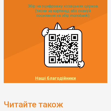
Збір на оцифровку козацьких церков
(тисни на картинці, або скануй
посилання на збір monobank):
Наші благодійники
Читайте також