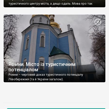
туристичного центру міста, а дещо одаль. Мова про так
зване урочище “Бедюхова Дача”. Назвали його так тому, що
свого часу тут збудував собі дачу та заклав парк дуже
відомий в Ромнах, і не лише, нотаріус Бедюх […]
Ромни. Місто із туристичним
потенціалом
Ромни – черговий доказ туристичного потенціалу
Лівобережжя (та й України загалом).