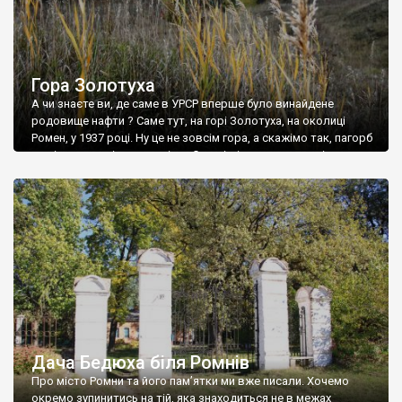
Гора Золотуха
А чи знаєте ви, де саме в УРСР вперше було винайдене
родовище нафти ? Саме тут, на горі Золотуха, на околиці
Ромен, у 1937 році. Ну це не зовсім гора, а скажімо так, пагорб
на лівому схилі долини річки Сули, і місце це є геологічним
заказником місцевого значення. Висота 110-120 метрів. Ще з
18 ст. […]
Дача Бедюха біля Ромнів
Про місто Ромни та його пам’ятки ми вже писали. Хочемо
окремо зупинитись на тій, яка знаходиться не в межах