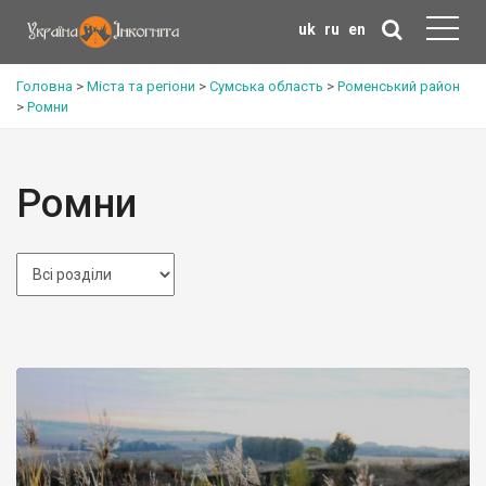
uk
ru
en
Головна
>
Міста та регіони
>
Сумська область
>
Роменський район
>
Ромни
Ромни