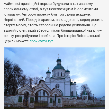
майже всі провінційні церкви будували в так званому
єпархіальному стилі, а тут неокласицизм із елементами
історизму. Автором проекту був той самий академік
Червінський. Поряд із храмом, на кладовищі, серед досить
старих могил, стоїть старовинна родова усипальня. Це
єдиний склеп, який зберігся після більшовицької навали –
решту розграбували і розбили. Про історію Всіхсвятської
церкви можете
прочитати тут
.