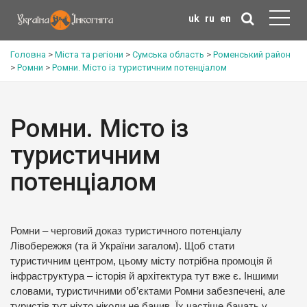
uk
ru
en
Головна
>
Міста та регіони
>
Сумська область
>
Роменський район
>
Ромни
>
Ромни. Місто із туристичним потенціалом
Ромни. Місто із
туристичним
потенціалом
Ромни – черговий доказ туристичного потенціалу
Лівобережжя (та й України загалом). Щоб стати
туристичним центром, цьому місту потрібна промоція й
інфраструктура – історія й архітектура тут вже є. Іншими
словами, туристичними об’єктами Ромни забезпечені, але
туристів тут ніхто ніколи не бачив. Їх частіше бачать у