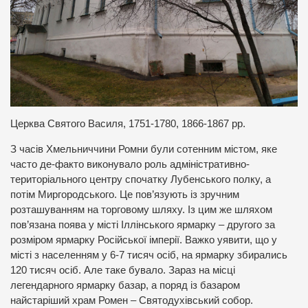
Церква Святого Василя, 1751-1780, 1866-1867 рр.
З часів Хмельниччини Ромни були сотенним містом, яке
часто де-факто виконувало роль адміністративно-
територіального центру спочатку Лубенського полку, а
потім Миргородського. Це пов’язують із зручним
розташуванням на торговому шляху. Із цим же шляхом
пов’язана поява у місті Іллінського ярмарку – другого за
розміром ярмарку Російської імперії. Важко уявити, що у
місті з населенням у 6-7 тисяч осіб, на ярмарку збирались
120 тисяч осіб. Але таке бувало. Зараз на місці
легендарного ярмарку базар, а поряд із базаром
найстаріший храм Ромен – Святодухівський собор.