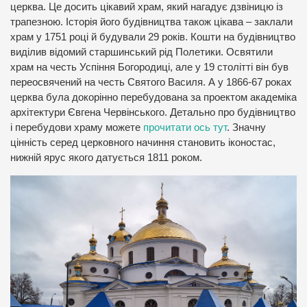
церква. Це досить цікавий храм, який нагадує дзвіницю із
трапезною. Історія його будівництва також цікава – заклали
храм у 1751 році й будували 29 років. Кошти на будівництво
виділив відомий старшинський рід Полетики. Освятили
храм на честь Успіння Богородиці, але у 19 столітті він був
переосвячений на честь Святого Василя. А у 1866-67 роках
церква була докорінно перебудована за проектом академіка
архітектури Євгена Червінського. Детально про будівництво
і перебудови храму можете
прочитати ось тут
. Значну
цінність серед церковного начиння становить іконостас,
нижній ярус якого датується 1811 роком.