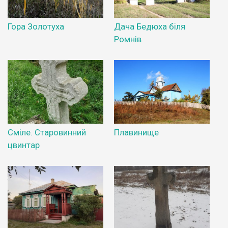
Гора Золотуха
Дача Бедюха біля
Ромнів
Сміле. Старовинний
Плавинище
цвинтар