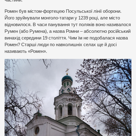
Ромен був містом-фортецею Посульської лінії оборони.
Його зруйнували монголо-татари у 1239 році, але місто
відновилося. В часи панування тут поляків воно називалося
Румен (або Румена), а назва Ромни – абсолютно російський
винахід середини 19 століття. Чим їм не подобалася назва
Ромен? Старші люди по навколишніх селах ще й досі
називають «Ромен».