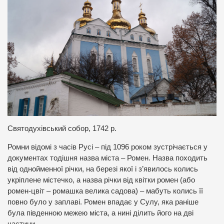
Святодухівський собор, 1742 р.
Ромни відомі з часів Русі – під 1096 роком зустрічається у
документах тодішня назва міста – Ромен. Назва походить
від однойменної річки, на березі якої і з’явилось колись
укріплене містечко, а назва річки від квітки ромен (або
ромен-цвіт – ромашка велика садова) – мабуть колись її
повно було у заплаві. Ромен впадає у Сулу, яка раніше
була південною межею міста, а нині ділить його на дві
частини.