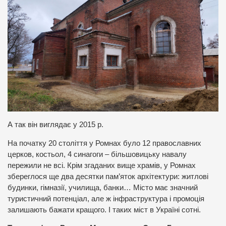
А так він виглядає у 2015 р.
На початку 20 століття у Ромнах було 12 православних
церков, костьол, 4 синагоги – більшовицьку навалу
пережили не всі. Крім згаданих вище храмів, у Ромнах
збереглося ще два десятки пам’яток архітектури: житлові
будинки, гімназії, училища, банки… Місто має значний
туристичний потенціал, але ж інфраструктура і промоція
залишають бажати кращого. І таких міст в Україні сотні.