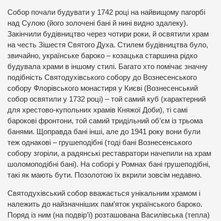
Собор почали будувати у 1742 році на найвищому пагорбі
над Сулою (його золочені бані й нині видно здалеку).
Закінчили будівництво через чотири роки, й освятили храм
на честь Зішестя Святого Духа. Стилем будівництва було,
звичайно, українське бароко – козацька старшина рідко
будувала храми в іншому стилі. Багато хто помічає значну
подібність Святодухівського собору до Вознесенського
собору Флорівського монастиря у Києві (Вознесенський
собор освятили у 1732 році) – той самий куб (характерний
для хрестово-купольних храмів Княжої Доби), ті самі
барокові фронтони, той самий тридільний об’єм із трьома
банями. Щоправда бані інші, але до 1941 року вони були
теж однакові – грушеподібні (тоді бані Вознесенського
собору згоріли, а радянські реставратори начепили на храм
шоломоподібні бані). На соборі у Ромнах бані грушеподібні,
такі як мають бути. Позолотою їх вкрили зовсім недавно.
Святодухівський собор вважається унікальним храмом і
належить до найзначніших пам’яток українського бароко.
Поряд із ним (на подвір’ї) розташована Василівська (тепла)