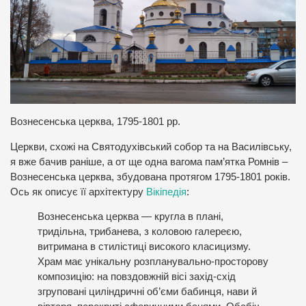
Вознесенська церква, 1795-1801 рр.
Церкви, схожі на Святодухівський собор та на Василівську,
я вже бачив раніше, а от ще одна вагома пам’ятка Ромнів –
Вознесенська церква, збудована протягом 1795-1801 років.
Ось як описує її архітектуру
Вікіпедія
:
Вознесенська церква — кругла в плані,
тридільна, трибанева, з коловою галереєю,
витримана в стилістиці високого класицизму.
Храм має унікальну розпланувально-просторову
композицію: на повздовжній вісі захід-схід
згруповані циліндричні об’єми бабинця, нави й