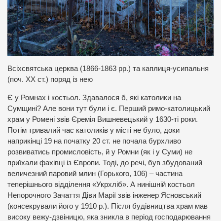
Всіхсвятська церква (1866-1863 рр.) та каплиця-усипальня
(поч. ХХ ст.) поряд із нею
Є у Ромнах і костьол. Здавалося б, які католики на
Сумщині? Але вони тут були і є. Перший римо-католицький
храм у Ромені звів Єремія Вишневецький у 1630-ті роки.
Потім тривалий час католиків у місті не було, доки
наприкінці 19 на початку 20 ст. не почала бурхливо
розвиватись промисловість, й у Ромни (як і у Суми) не
приїхали фахівці із Європи. Тоді, до речі, був збудований
величезний паровий млин (Горького, 106) – частина
теперішнього відділення «Укрхліб». А нинішній костьол
Непорочного Зачаття Діви Марії звів інженер Ясновський
(консекрували його у 1910 р.). Після будівництва храм мав
високу вежу-дзвіницю, яка зникла в період господарювання