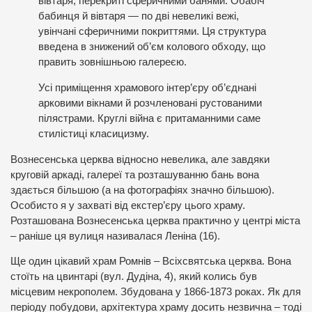
вівтаря, перекриті сферичними банями. Обабіч
бабинця й вівтаря — по дві невеликі вежі,
увінчані сферичними покриттями. Ця структура
введена в знижений об’єм колового обходу, що
править зовнішньою галереєю.
Усі приміщення храмового інтер’єру об’єднані
арковими вікнами й розчленовані рустованими
пілястрами. Круглі війна є притаманними саме
стилістиці класицизму.
Вознесенська церква відносно невелика, але завдяки
круговій аркаді, галереї та розташуванню бань вона
здається більшою (а на фотографіях значно більшою).
Особисто я у захваті від екстер’єру цього храму.
Розташована Вознесенська церква практично у центрі міста
– раніше ця вулиця називалася Леніна (16).
Ще один цікавий храм Ромнів – Всіхсвятська церква. Вона
стоїть на цвинтарі (вул. Дудіна, 4), який колись був
місцевим некрополем. Збудована у 1866-1873 роках. Як для
періоду побудови, архітектура храму досить незвична – тоді