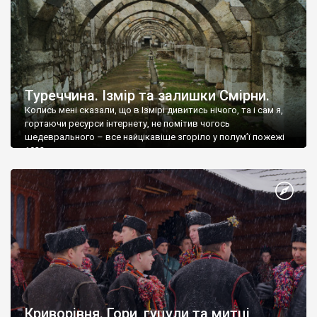
Туреччина. Ізмір та залишки Смірни.
Колись мені сказали, що в Ізмірі дивитись нічого, та і сам я,
гортаючи ресурси інтернету, не помітив чогось
шедеврального – все найцікавіше згоріло у полум’ї пожежі
1922 року.
Криворівня. Гори, гуцули та митці