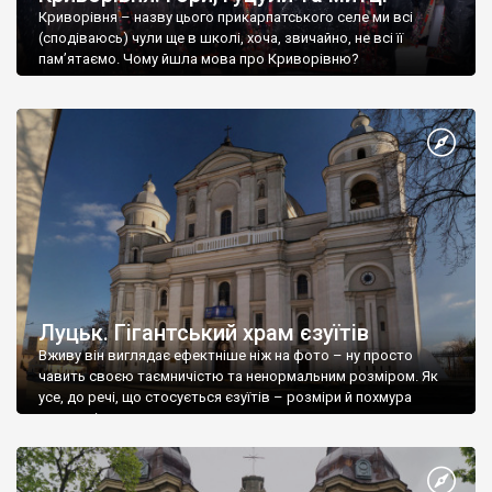
Криворівня – назву цього прикарпатського селе ми всі
(сподіваюсь) чули ще в школі, хоча, звичайно, не всі її
пам’ятаємо. Чому йшла мова про Криворівню?
Луцьк. Гігантський храм єзуїтів
Вживу він виглядає ефектніше ніж на фото – ну просто
чавить своєю таємничістю та ненормальним розміром. Як
усе, до речі, що стосується єзуїтів – розміри й похмура
таємничість.