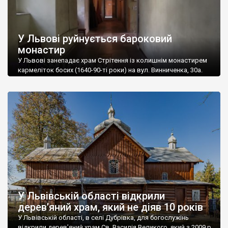
У Львові руйнується бароковий
монастир
У Львові занепадає храм Стрітення із колишнім монастирем
кармеліток босих (1640-90-ті роки) на вул. Винниченка, 30а.
Одна із частин архітектурної пам’ятки, каплиця, перебуває у
власності Римо-католицької церкви, а навколо неї – рештки
державного підприємства «Система». 75% архітектурної
пам’ятки, що перебуває у державній власності, – на межі
руйнування. У цій частині немає ні замків, ні охоронців, […]
У Львівській області відкрили
дерев’яний храм, який не діяв 10 років
У Львівській області, в селі Дубрівка, для богослужінь
відкрили дерев’яний храм Св. Василія Великого, який з 2009 р.