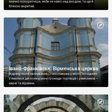
значно колоритніше, якби не навіс над входом, та ще й
бляхою вкритий.
Івано-Франківськ. Вірменська церква
Відразу після заснування Станіславова у місті Потоцьких
з’явилися дві конкуруючі громади торгівців і ремісників –
євреї та вірмени.