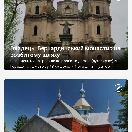
Гвіздець. Бернардинський монастир на
розбитому шляху
В Гвіздець ми потрапили по розбитій дорозі (дуже-дуже) із
Городенки. Шматок у 18 км долали 1,5 години, я (автор і
водій) прямо відчув появу кількох сивих волосин після цієї
"дороги".