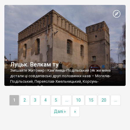
Луцьк. Велкам ту
Змішайте Житомир і Кам’янець-Подільський (як же мене
дістали ці совдепівські другі половинки назв – Могилів-
Подільський, Переяслав-Хмельницький, Корсунь-
Шевченківський, Володимир-
1
2
3
4
5
...
10
15
20
...
Далі »
»