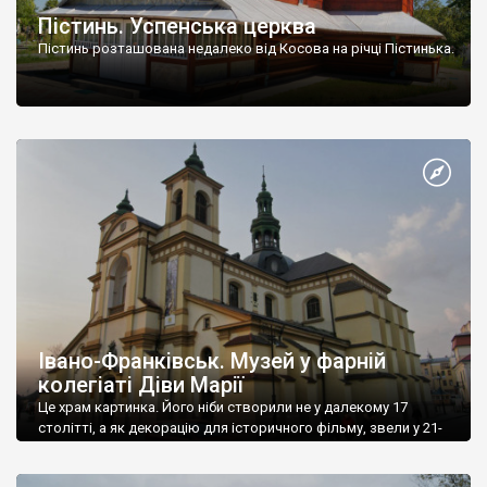
Пістинь. Успенська церква
Пістинь розташована недалеко від Косова на річці Пістинька.
Івано-Франківськ. Музей у фарній
колегіаті Діви Марії
Це храм картинка. Його ніби створили не у далекому 17
столітті, а як декорацію для історичного фільму, звели у 21-
му.