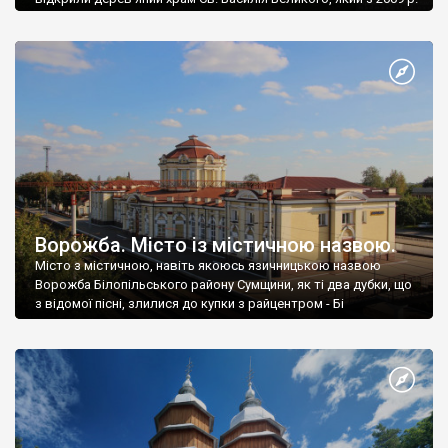
стояв зачинений через непорозуміння між громадами УАПЦ
та УГКЦ. Про це йдеться у розпорядженні голови Львівської
облдержадміністрації Максима Козицького від 17 січня 2022
р. В обладміністрації розпорядились віддати храм громаді
Української Греко-католицької церкви (УГКЦ). До 1946 р. […]
Ворожба. Місто із містичною назвою.
Місто з містичною, навіть якоюсь язичницькою назвою
Ворожба Білопільського району Сумщини, як ті два дубки, що
з відомої пісні, злилися до купки з райцентром - Бі