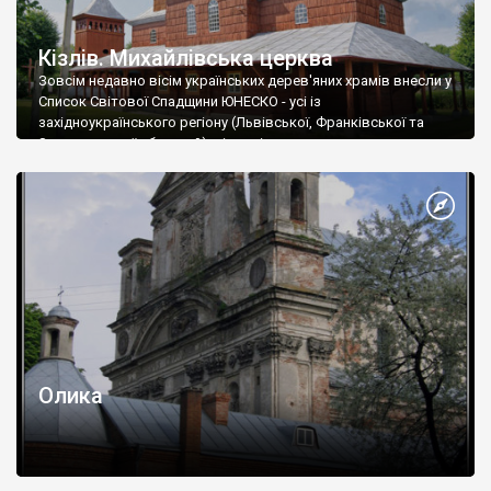
Кізлів. Михайлівська церква
Зовсім недавно вісім українських дерев'яних храмів внесли у
Список Світової Спадщини ЮНЕСКО - усі із
західноукраїнського регіону (Львівської, Франківської та
Закарпатської областей), відповідно, де
Олика