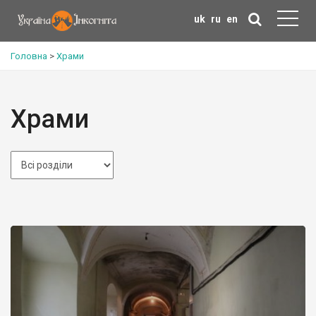
uk
ru
en
Головна
>
Храми
Храми