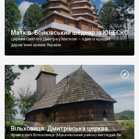
Матків. Бойківський шедевр із ЮНЕСКО
Церква Святого Дмитра у Маткові – один із кращих
дерев’яних храмів України.
Вільховиця. Дмитрівська церква.
Храм у селі Вільховиця (Мукачівський район) виглядав би