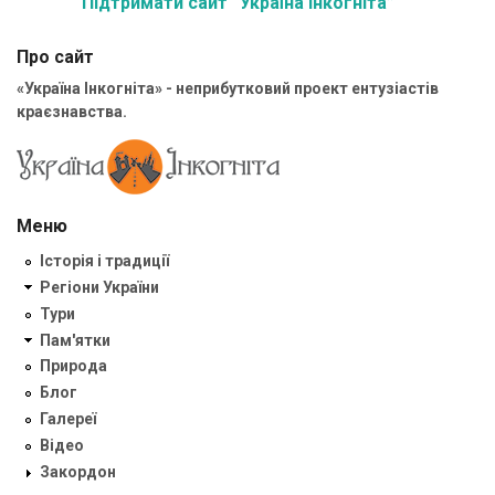
Підтримати сайт “Україна Інкогніта”
Про сайт
«Україна Інкогніта» - неприбутковий проект ентузіастів
краєзнавства.
Меню
Історія і традиції
Регіони України
Тури
Пам'ятки
Природа
Блог
Галереї
Відео
Закордон