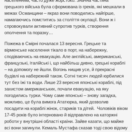
населенням, часто дуже жорстоко. Значна частина
грецького війська була сформована із греків, які мешкали в
межах Османщини – якраз вони поводились найгірше,
намагаючись помститись за століття окупації. Вони ж і
спровокували активний супротив турків, створення
ополчення та поразку…
Пожежа в Смірні почалася 13 вересня. Грецьке та
вірменське населення тікало в порт, на набережну,
сподіваючись на евакуацію. Але англійські, американські,
французькі, італійські і, що найбільш дивно, грецькі кораблі
– на допомогу не йшли. Вогонь нищив усе, й прекрасні
будівлі на набережній також. Сотні тисяч людей юрбилися
тут без їжі та води. Лише 23 вересня японські кораблі, під
захистом американських, почали евакуацію, на яку
погодились турки. Чому саме японські – знову загадка,
можливо, це була вимога Ататюрка, який дозволив
посадити на кораблі жінок, стариків та дітей. Чоловіків віком
17-45 років було інтерновано й відправлено на каторжні
роботи у внутрішні області країни. Зайве казати, що майже
всі вони загинули. Кемаль Мустафа сказав тоді свою відому