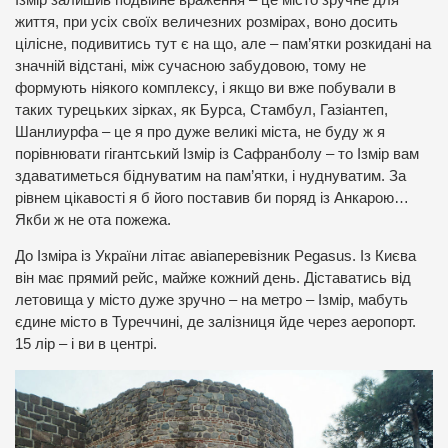
життя, при усіх своїх величезних розмірах, воно досить
цілісне, подивитись тут є на що, але – пам’ятки розкидані на
значній відстані, між сучасною забудовою, тому не
формують ніякого комплексу, і якщо ви вже побували в
таких турецьких зірках, як Бурса, Стамбул, Газіантеп,
Шанлиурфа – це я про дуже великі міста, не буду ж я
порівнювати гігантський Ізмір із Сафранболу – то Ізмір вам
здаватиметься біднуватим на пам’ятки, і нуднуватим. За
рівнем цікавості я б його поставив би поряд із Анкарою…
Якби ж не ота пожежа.
До Ізміра із України літає авіаперевізник Pegasus. Із Києва
він має прямий рейс, майже кожний день. Діставатись від
летовища у місто дуже зручно – на метро – Ізмір, мабуть
єдине місто в Туреччині, де залізниця йде через аеропорт.
15 лір – і ви в центрі.