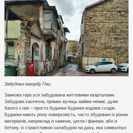
Забудова пагорбу Паг.
Замкова гора уся забудована житловими кварталами.
Забудова хаотична, прямих вулиць майже немає, дуже
багато з них – просто будинки будинки вздовж сходів.
Будинки мають різну поверховість, часто збудовані із різних
матеріалів, наприклад із каменю, цегли і фанери, або із
бетону, із страхітливою халабудою на даху, яка символізує