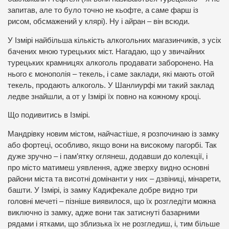
запитав, але то було точно не кьофте, а саме фарш із
рисом, обсмажений у клярі). Ну і айран – він всюди.
У Ізмірі найбільша кількість алкогольних магазинчиків, з усіх
бачених мною турецьких міст. Нагадаю, що у звичайних
турецьких крамницях алкоголь продавати заборонено. На
нього є монополія – текель, і саме заклади, які мають отой
текель, продають алкоголь. У Шанлиурфі ми такий заклад
ледве знайшли, а от у Ізмірі їх повно на кожному кроці.
Що подивитись в Ізмірі.
Мандрівку новим містом, найчастіше, я розпочинаю із замку
або фортеці, особливо, якщо вони на високому пагорбі. Так
дуже зручно – і пам’ятку оглянеш, додавши до колекції, і
про місто матимеш уявлення, адже зверху видно основні
райони міста та висотні домінанти у них – дзвіниці, мінарети,
башти. У Ізмірі, із замку Кадифекале добре видно три
головні мечеті – пізніше виявилося, що їх розгледіти можна
виключно із замку, адже вони так затиснуті базарними
рядами і ятками, що зблизька їх не розгледиш, і, тим більше