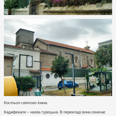
Костьол святого Іоана.
Кадифекале – назва турецька. В перекладі вона означає