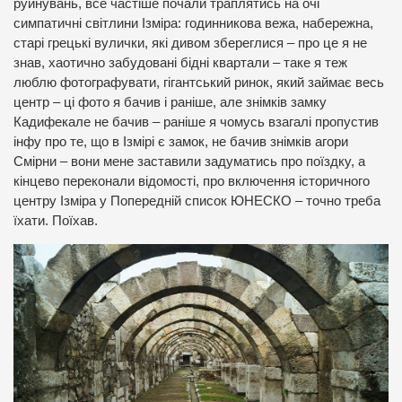
руйнувань, все частіше почали траплятись на очі
симпатичні світлини Ізміра: годинникова вежа, набережна,
старі грецькі вулички, які дивом збереглися – про це я не
знав, хаотично забудовані бідні квартали – таке я теж
люблю фотографувати, гігантський ринок, який займає весь
центр – ці фото я бачив і раніше, але знімків замку
Кадифекале не бачив – раніше я чомусь взагалі пропустив
інфу про те, що в Ізмірі є замок, не бачив знімків агори
Смірни – вони мене заставили задуматись про поїздку, а
кінцево переконали відомості, про включення історичного
центру Ізміра у Попередній список ЮНЕСКО – точно треба
їхати. Поїхав.