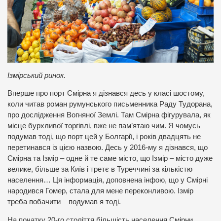
Ізмірський ринок.
Вперше про порт Смірна я дізнався десь у класі шостому,
коли читав роман румунського письменника Раду Тудорана,
про дослідження Вогняної Землі. Там Смірна фігурувала, як
місце бурхливої торгівлі, вже не пам’ятаю чим. Я чомусь
подумав тоді, що порт цей у Болгарії, і років двадцять не
перетинався із цією назвою. Десь у 2016-му я дізнався, що
Смірна та Ізмір – одне й те саме місто, що Ізмір – місто дуже
велике, більше за Київ і третє в Туреччині за кількістю
населення… Ця інформація, доповнена інфою, що у Смірні
народився Гомер, стала для мене переконливою. Ізмір
треба побачити – подумав я тоді.
На початку 20-го століття більшість населення Смірни