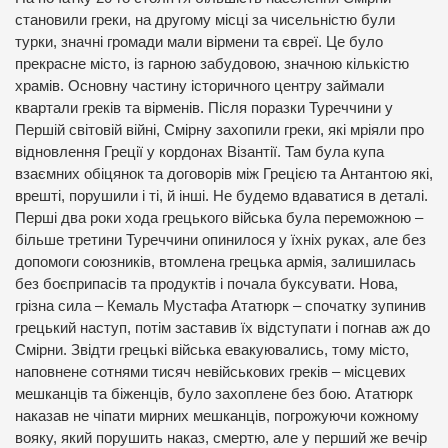
становили греки, на другому місці за чисельністю були
турки, значні громади мали вірмени та євреї. Це було
прекрасне місто, із гарною забудовою, значною кількістю
храмів. Основну частину історичного центру займали
квартали греків та вірменів. Після поразки Туреччини у
Першій світовій війні, Смірну захопили греки, які мріяли про
відновлення Греції у кордонах Візантії. Там була купа
взаємних обіцянок та договорів між Грецією та Антантою які,
врешті, порушили і ті, й інші. Не будемо вдаватися в деталі.
Перші два роки хода грецького війська була переможною –
більше третини Туреччини опинилося у їхніх руках, але без
допомоги союзників, втомлена грецька армія, залишилась
без боєприпасів та продуктів і почала буксувати. Нова,
грізна сила – Кемаль Мустафа Ататюрк – спочатку зупинив
грецький наступ, потім заставив їх відступати і погнав аж до
Смірни. Звідти грецькі війська евакуювались, тому місто,
наповнене сотнями тисяч невійськових греків – місцевих
мешканців та біженців, було захоплене без бою. Ататюрк
наказав не чіпати мирних мешканців, погрожуючи кожному
вояку, який порушить наказ, смертю, але у перший же вечір