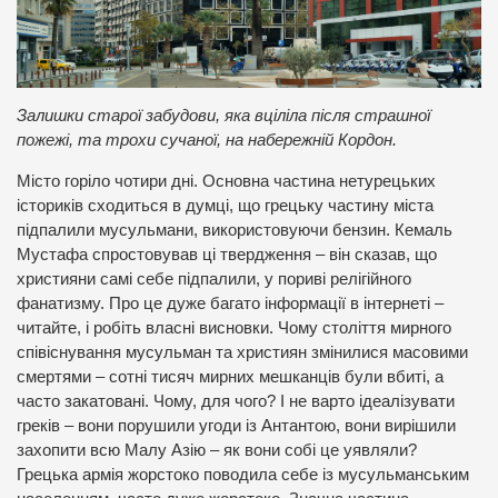
Залишки старої забудови, яка вціліла після страшної
пожежі, та трохи сучаної, на набережній Кордон.
Місто горіло чотири дні. Основна частина нетурецьких
істориків сходиться в думці, що грецьку частину міста
підпалили мусульмани, використовуючи бензин. Кемаль
Мустафа спростовував ці твердження – він сказав, що
християни самі себе підпалили, у пориві релігійного
фанатизму. Про це дуже багато інформації в інтернеті –
читайте, і робіть власні висновки. Чому століття мирного
співіснування мусульман та християн змінилися масовими
смертями – сотні тисяч мирних мешканців були вбиті, а
часто закатовані. Чому, для чого? І не варто ідеалізувати
греків – вони порушили угоди із Антантою, вони вирішили
захопити всю Малу Азію – як вони собі це уявляли?
Грецька армія жорстоко поводила себе із мусульманським