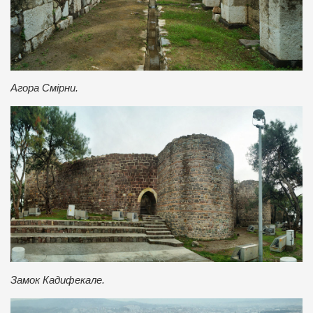
Агора Смірни.
Замок Кадифекале.