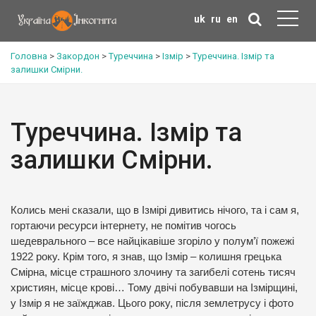
uk
ru
en
Головна
>
Закордон
>
Туреччина
>
Ізмір
>
Туреччина. Ізмір та
залишки Смірни.
Туреччина. Ізмір та
залишки Смірни.
Колись мені сказали, що в Ізмірі дивитись нічого, та і сам я,
гортаючи ресурси інтернету, не помітив чогось
шедеврального – все найцікавіше згоріло у полум’ї пожежі
1922 року. Крім того, я знав, що Ізмір – колишня грецька
Смірна, місце страшного злочину та загибелі сотень тисяч
християн, місце крові… Тому двічі побувавши на Ізмірщині,
у Ізмір я не заїжджав. Цього року, після землетрусу і фото