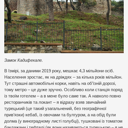
Замок Кадифекале.
В Ізмірі, за даними 2019 року, мешкає 4,3 мільйони осіб.
Населення зростає, як на дріждях – за кілька років мільйон.
Тут страшні автомобільні корки, навіть на об’їзній дорозі,
тому метро – це дуже зручно. Особливо коли станція поряд
із твоїм готелем – а в мене було саме так. А навколо повно
ресторанчиків та локант – я відразу взяв звичайний
турецький (це такий узагальнений, без географічної
прив’язки) кебаб, із овочами та булгуром, а на обід були
долма (у виноградному листі голубці), тушковані із томатом
баклажани і тефтелі (як вони називаються турецькою – я не