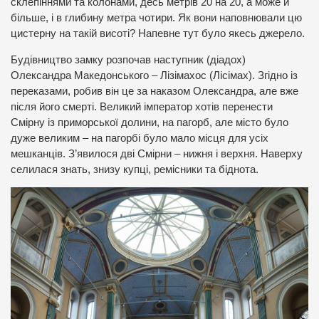
склепіннями та колонами, десь метрів 20 на 20, а може й
більше, і в глибину метра чотири. Як вони наповнювали цю
цистерну на такій висоті? Напевне тут було якесь джерело.
Будівництво замку розпочав наступник (діадох)
Олександра Македонського – Лізімахос (Лісімах). Згідно із
переказами, робив він це за наказом Олександра, але вже
після його смерті. Великий імператор хотів перенести
Смірну із приморської долини, на пагорб, але місто було
дуже великим – на пагорбі було мало місця для усіх
мешканців. З’явилося дві Смірни – нижня і верхня. Наверху
селилася знать, знизу купці, ремісники та біднота.