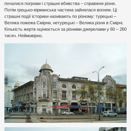
почалися погроми і страшні вбивства – справжня різня.
Потім грецько-вірманська частина зайнялася вогнем. Ці
страшні події історики називають по різному: турецькі –
Велика пожежа Смірни, нетурецькі – Велика різня в Смірні.
Кількість жертв оцінюється за різними джерелами у 60 – 260
тисяч. Неймовірно.