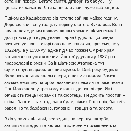
останній поверх. Багато сміття, дітвори та бабусь – у
цвітастих халатах. Діти клянчили ліри і дуже набридали.
Підйом до Кадифекале від готелю зайняв майже годину.
Дорогою зайшов у грецьку церкву святого Вуколоса. Вона
виявилася єдиним православним храмом, відчиненим і
доступним для відвідувачів. Гарна будівля, щоправда
розписи усі нові – старі вогонь не пощадив, причому, не у
1922-му, а у 1990-му, адже під час пожежі Смірни храм
залишився неушкодженим. Його збудували у 1887 році
православні вірмени. За ініціативою Ататюрка тут
функціонував археологічний музей. Із 1951 року будівля
була навчальним залом опери, а потім складом. Замок
займає вершину пагорба, названого греками та римлянами
Паг. Його звели у третьому столітті до нашої ери. Як і
більшість грецьких замків та фортець, він досить простий –
стіна і башти – такі тоді часи були, ніяких бастіонів, бастеїв,
равелінів та барбаканів, головне – товщина та висота.
Вхід у замок вільний, всередині, на вершку пагорба,
залишки цитаделі та великої цистерни – приміщення, із