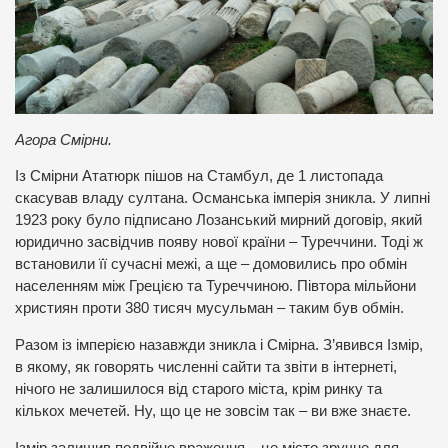
Агора Смірни.
Із Смірни Ататюрк пішов на Стамбул, де 1 листопада
скасував владу султана. Османська імперія зникла. У липні
1923 року було підписано Лозанський мирний договір, який
юридично засвідчив появу нової країни – Туреччини. Тоді ж
встановили її сучасні межі, а ще – домовились про обмін
населенням між Грецією та Туреччиною. Півтора мільйони
християн проти 380 тисяч мусульман – таким був обмін.
Разом із імперією назавжди зникла і Смірна. З’явився Ізмір,
в якому, як говорять численні сайти та звіти в інтернеті,
нічого не залишилося від старого міста, крім ринку та
кількох мечетей. Ну, що це не зовсім так – ви вже знаєте.
Ізмір залишив подвійне враження – це місто зручне для