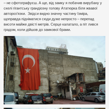
– не сфотографуєш. А ще, від замку я побачив вирубану у
скелі гігантську грандіозну голову Ататюрка біля жвавої
автороз’язки. Звідси видно значну частину Ізміра,
щоправда підніматися сюди дуже непросто – перепад
висоти майже двісті метрів. Серце калатало, а піт лився
градом, коли дійшов до замкової брами.