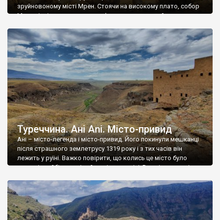
зруйновоному місті Мрен. Стоячи на високому плато, собор
Мрен піднімається з ландшафту, оточеного зруйнованими
фундаментами давнього поселення. Ця споруда була
побудована під час правління Іраклія в 638 році нашої ери і
пов’язана з князем Вірменії та Сирії Давітом […]
Туреччина. Ані Ani. Місто-привид
Ані – місто-легенда і місто-привид. Його покинули мешканці
після страшного землетрусу 1319 року і з тих часів він
лежить у руїні. Важко повірити, що колись це місто було
одним із найбільших і найгарніших у світі. В період розквіту у
Ані мешкало 100-200 тисяч жителів і воно було конкурентом
самого Константинополя. Його називали містом 1001 церкви,
[…]