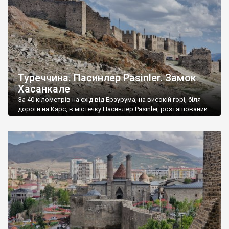
обмороження, […]
Туреччина. Пасинлер Pasinler. Замок
Хасанкале
За 40 кілометрів на схід від Ерзурума, на високій горі, біля
дороги на Карс, в містечку Пасинлер Pasinler, розташований
замок Хасанкале. Забудови у замку не збереглося ніякої,
лише стіни. Але стіни доволі цікаві й фотогенічні. Щоб
потрапити у замок – потрібно проїхати вузенькими
вуличками Пасинлера. Вхід безкоштовний. Назва Пасинлер
походить від назви племені фазіанів, яке […]