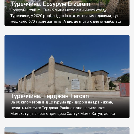
Туреччина. Ерзурум Erzurum
Ерзурум Erzurum – найбільше місто північного сходу
Туреччини, у 2020 році, згідно із статистичними даними, тут
мешкало 670 тисяч жителів. А ще, це місто одне із найбільш
високогірних – середня висота розташування вулиць
Ерзуруму 1890 метрів н.р.м. Ерзурум займає плоскогір’я, яке
упирається у гори. Територія міста досить рівна, хоч і
розташована на значній висоті. Ерзурум […]
Туреччина. Терджан Tercan
За 90 кілометрів від Ерзурума при дорозі на Ерзінджан,
лежить містечко Терджан. Раніше воно називалося
Мамахатун, на честь принцеси Салтук Мами Хатун, дочки
князя Іззедіна Салтука ІІ, очільника держави Салтуклу, яка
існувала до 1202 року. Принцеса померла у 1192 році, і князь
збудував для неї розкішну усипальню (турбесі) при