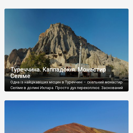
лежить стародавнє місто Харран Ḥarrān. Відразу скажу, що
туристи сюди їдуть заради архаїчних будинків вуликів,
зведених із каміння та глини. Верхи цих будинків зроблені у
вигляді численних конусів – кажуть, що так, у давнину, до
появи кондиціонерів, боролися із […]
Туреччина. Каппадокія. Монастир
Селіме
Одна із найцікавіших місцин в Туреччині – скельний монастир
Селіме в долині Ихлара. Просто дух перехоплює. Заснований
у 8 столітті монастир був не лише значним центром
християнства Візантії, а й караван-сараєм на Великому
Шовковому шляху. Тут збереглися храми, келії, кухні, стійла
для верблюдів – дивовижні тунелі. Кафедральний храм
неймовірний. Все вирубане у вулканічному туфі. Путівники, […]