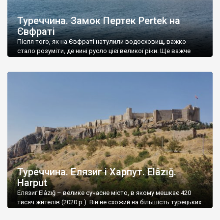
Туреччина. Замок Пертек Pertek на
Євфраті
Після того, як на Євфраті натулили водосховищ, важко
стало розуміти, де нині русло цієї великої ріки. Ще важче
стало зрозуміти, де русла твірних рік Євфрату – Мурату та
Карасу, адже спорудивши у 1974 році греблю, турки утворили
величезне водосховище, яке вони називають озером Кебан.
Мурат – велика ріка, яка є головним витоком Євфрату,
починається біля […]
Туреччина. Елязиг і Харпут. Elâzığ.
Harput
Елязиг Elâzığ – велике сучасне місто, в якому мешкає 420
тисяч жителів (2020 р.). Він не схожий на більшість турецьких
міст, адже в його центрі зовсім небагато старих будівель, а