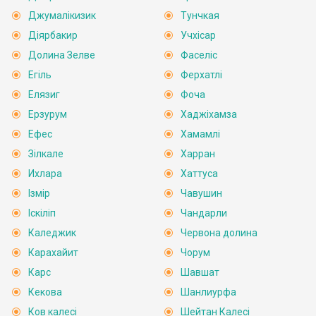
Джумалікизик
Тунчкая
Діярбакир
Учхісар
Долина Зелве
Фаселіс
Егіль
Ферхатлі
Елязиг
Фоча
Ерзурум
Хаджіхамза
Ефес
Хамамлі
Зілкале
Харран
Ихлара
Хаттуса
Ізмір
Чавушин
Іскіліп
Чандарли
Каледжик
Червона долина
Карахайит
Чорум
Карс
Шавшат
Кекова
Шанлиурфа
Ков калесі
Шейтан Калесі