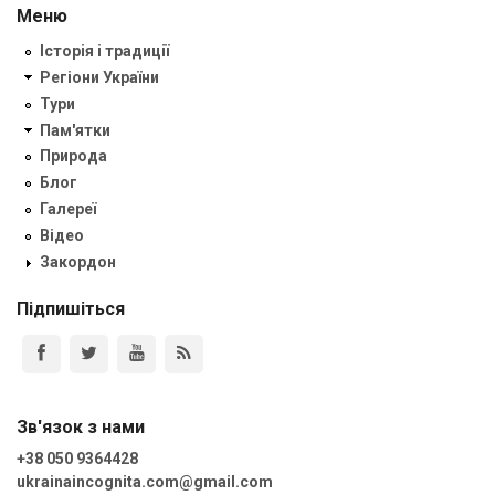
Меню
Історія і традиції
Регіони України
Тури
Пам'ятки
Природа
Блог
Галереї
Відео
Закордон
Підпишіться
Зв'язок з нами
+38 050 9364428
ukrainaincognita.com@gmail.com