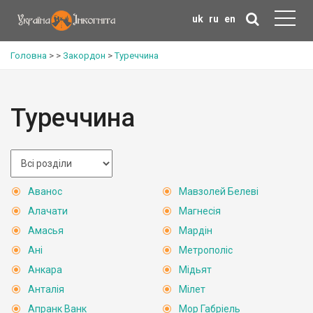
uk
ru
en
Головна
>
>
Закордон
>
Туреччина
Туреччина
Аванос
Мавзолей Белеві
Алачати
Магнесія
Амасья
Мардін
Ані
Метрополіс
Анкара
Мідьят
Анталія
Мілет
Апранк Ванк
Мор Габріель