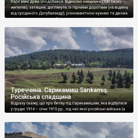
Карс мені дуже сподобався. Відносно невелике (100 тисяч
жителів), затишне, доглянуте, із гарними дорогами (на відміну
від сусіднього Догубаязиду), різноманітною кухнею та двома
історичними центрами. Один центр – нині величезна зона
відпочинку та скарбниця архітектурних пам’яток, найбільша з
яких – фортеця. Будівництво першої фортеці приписують
урартійцям – їм приписують зведення усіх замків і фортець
сходу […]
Туреччина. Сарикамиш Sarıkamış.
Російська спадщина
Відразу скажу, що про битву під Сарикамишем, яка відбулася
у грудні 1914 – січні 1915 рр., під час якої російські війська (а
може страшні морози) розгромили по літньому вдягнену
османську армію младотурка Енвера-паші, я розписувати не
буду. Так, 60 тисяч турків загинуло (проти 30 тисяч росіян),
значна частина вояків обох армій втратила кінцівки, через