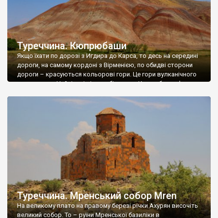
Туреччина. Кюпрюбаши
Якщо їхати по дорозі з Игдира до Карса, то десь на середині
дороги, на самому кордоні з Вірменією, по обидві сторони
дороги – красуються кольорові гори. Це гори вулканічного
походження. Найцікавіші вони біля села Копрюбаши. Фото
Максима Назаренка.
Туреччина. Мренський собор Mren
На великому плато на правому березі річки Ахурян височіть
великий собор. То – руїни Мренської базиліки в