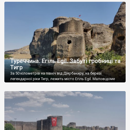
ще, тут повно алкогольних крамниць – такої кількості я не
бачив у жодному іншому турецькому місті. А ще тут повно
готелів, часто, досить гарних. Хто […]
Туреччина. Егіль Egil. Забуті гробниці та
Тигр
За 50 кілометрів на північ від Діярбакиру, на березі
легендарної ріки Тигр, лежить місто Егіль Egil. Маловідоме
нині, воно колись було столицею вірменського князівства
Софен, яке входило у Велику Вірменію, а потім курдського
емірату Егіль, який існував із 1049 по 1864 роки. У вірменський
період місто було відоме під назвами Ангел-Тун та
Каркатіосерта. А ще […]