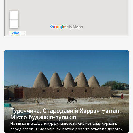
Туреччина. Стародавній Харран Ḥarrān.
Місто будинків-вуликів
На південь від Шанлиурфи, майже на сирійському кордоні,
серед бавовняних полів, які ватою розлітаються по дорогах,