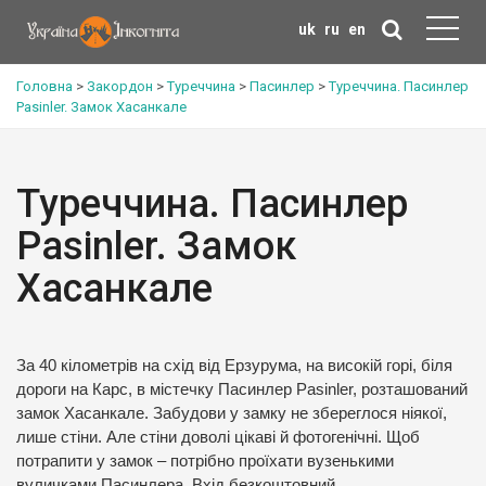
uk
ru
en
Головна
>
Закордон
>
Туреччина
>
Пасинлер
>
Туреччина. Пасинлер
Pasinler. Замок Хасанкале
Туреччина. Пасинлер
Pasinler. Замок
Хасанкале
За 40 кілометрів на схід від Ерзурума, на високій горі, біля
дороги на Карс, в містечку Пасинлер Pasinler, розташований
замок Хасанкале. Забудови у замку не збереглося ніякої,
лише стіни. Але стіни доволі цікаві й фотогенічні. Щоб
потрапити у замок – потрібно проїхати вузенькими
вуличками Пасинлера. Вхід безкоштовний.