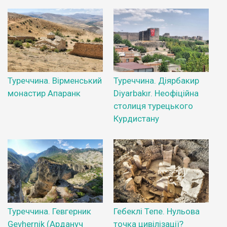
Туреччина. Вірменський
Туреччина. Діярбакир
монастир Апаранк
Diyarbakır. Неофіційна
столиця турецького
Курдистану
Туреччина. Гевгерник
Гебеклі Тепе. Нульова
Gevhernik (Ардануч
точка цивілізації?