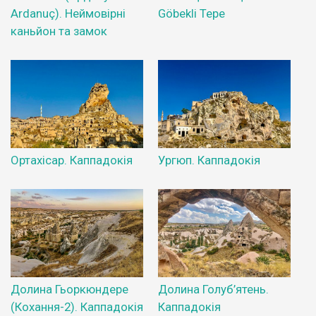
Ardanuç). Неймовірні
Göbekli Tepe
каньйон та замок
Ортахісар. Каппадокія
Ургюп. Каппадокія
Долина Гьоркюндере
Долина Голуб’ятень.
(Кохання-2). Каппадокія
Каппадокія