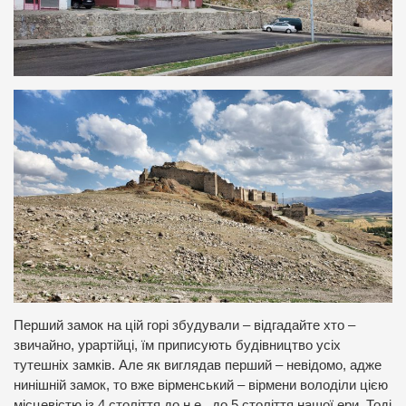
Перший замок на цій горі збудували – відгадайте хто –
звичайно, урартійці, їм приписують будівництво усіх
тутешніх замків. Але як виглядав перший – невідомо, адже
нинішній замок, то вже вірменський – вірмени володіли цією
місцевістю із 4 століття до н.е., до 5 століття нашої ери. Тоді