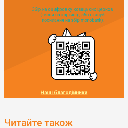
Збір на оцифровку козацьких церков
(тисни на картинці, або скануй
посилання на збір monobank):
Наші благодійники
Читайте також