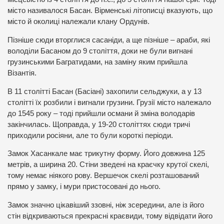
місто називалося Басан. Вірменські літописці вказують, що
місто й околиці належали клану Ордунів.
Пізніше сюди вторглися сасаніди, а ще пізніше – араби, які
володіли Басаном до 9 століття, доки не були вигнані
грузинськими Багратидами, на заміну яким прийшла
Візантія.
В 11 столітті Басан (Басіані) захопили сельджуки, а у 13
столітті їх розбили і вигнали грузини. Грузії місто належало
до 1545 року – тоді прийшли османи й зміна володарів
закінчилась. Щоправда, у 19-20 століттях сюди тричі
приходили росіяни, але то були короткі періоди.
Замок Хасанкале має трикутну форму. Його довжина 125
метрів, а ширина 20. Стіни зведені на краєчку крутої скелі,
тому немає ніякого рову. Вершечок скелі розташований
прямо у замку, і мури пристосовані до нього.
Замок значно цікавіший ззовні, ніж зсередини, але із його
стін відкриваються прекрасні краєвиди, тому відвідати його