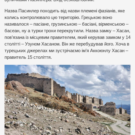
Назва Пасинлер походить від назви племені фазіанів, яке
колись контролювало цю територію. Грецькою воно
називалося – пасіане, грузинською – басіані, вірменською –
басеан, ну а турки трохи перекрутили. Назва замку – Хасан,
пов’язана із місцевим правителем, який керував замком у 14
столітті – Узуном Хасаном. Він же перебудував його. Хоча в
турецьких джерелах ми зустрічаємо ім’я Аккоюнлу Хасан –
правитель 15 століття.