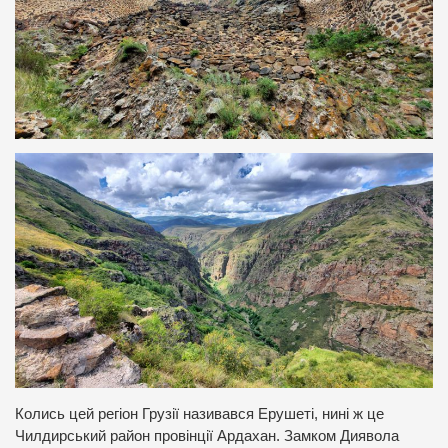
Колись цей регіон Грузії називався Ерушеті, нині ж це
Чилдирський район провінції Ардахан. Замком Диявола