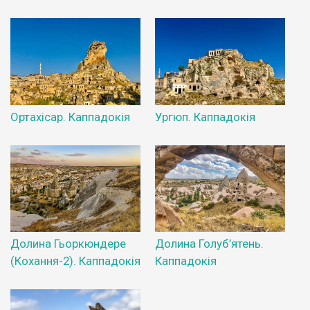
Ортахісар. Каппадокія
Ургюп. Каппадокія
Долина Гьоркюндере
Долина Голуб’ятень.
(Кохання-2). Каппадокія
Каппадокія