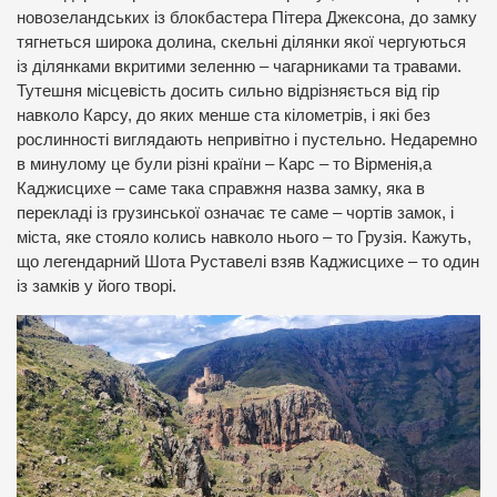
новозеландських із блокбастера Пітера Джексона, до замку
тягнеться широка долина, скельні ділянки якої чергуються
із ділянками вкритими зеленню – чагарниками та травами.
Тутешня місцевість досить сильно відрізняється від гір
навколо Карсу, до яких менше ста кілометрів, і які без
рослинності виглядають непривітно і пустельно. Недаремно
в минулому це були різні країни – Карс – то Вірменія,а
Каджисцихе – саме така справжня назва замку, яка в
перекладі із грузинської означає те саме – чортів замок, і
міста, яке стояло колись навколо нього – то Грузія. Кажуть,
що легендарний Шота Руставелі взяв Каджисцихе – то один
із замків у його творі.