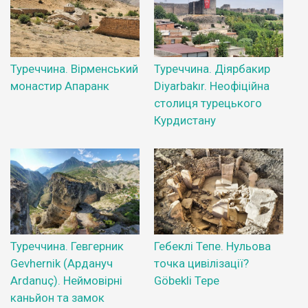
Туреччина. Вірменський
Туреччина. Діярбакир
монастир Апаранк
Diyarbakır. Неофіційна
столиця турецького
Курдистану
Туреччина. Гевгерник
Гебеклі Тепе. Нульова
Gevhernik (Ардануч
точка цивілізації?
Ardanuç). Неймовірні
Göbekli Tepe
каньйон та замок