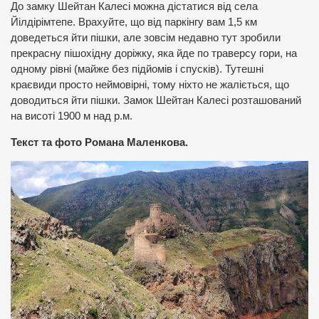
До замку Шейтан Калесі можна дістатися від села
Йілдірімтепе. Врахуйте, що від паркінгу вам 1,5 км
доведеться йти пішки, але зовсім недавно тут зробили
прекрасну пішохідну доріжку, яка йде по траверсу гори, на
одному рівні (майже без підйомів і спусків). Тутешні
краєвиди просто неймовірні, тому ніхто не жаліється, що
доводиться йти пішки. Замок Шейтан Калесі розташований
на висоті 1900 м над р.м.
Текст та фото Романа Маленкова.