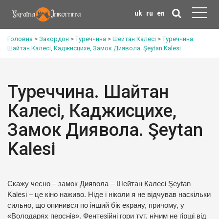
uk
ru
en
Головна
>
Закордон
>
Туреччина
>
Шейтан Калесі
>
Туреччина.
Шайтан Калесі, Каджисцихе, Замок Диявола. Şeytan Kalesi
Туреччина. Шайтан
Калесі, Каджисцихе,
Замок Диявола. Şeytan
Kalesi
Скажу чесно – замок Диявола – Шейтан Калесі Şeytan
Kalesi – це кіно наживо. Ніде і ніколи я не відчував наскільки
сильно, що опинився по інший бік екрану, причому, у
«Володарях перснів». Фентезійні гори тут, нічим не гірші від