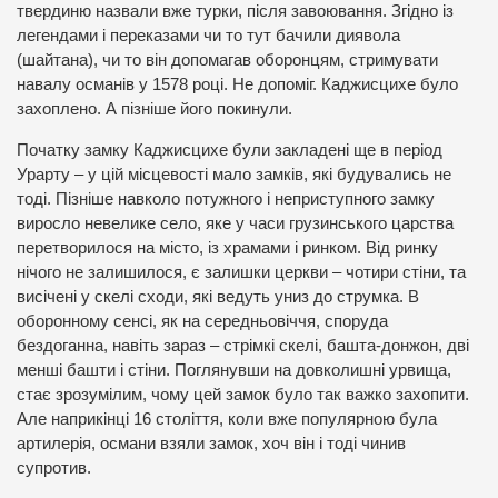
твердиню назвали вже турки, після завоювання. Згідно із
легендами і переказами чи то тут бачили диявола
(шайтана), чи то він допомагав оборонцям, стримувати
навалу османів у 1578 році. Не допоміг. Каджисцихе було
захоплено. А пізніше його покинули.
Початку замку Каджисцихе були закладені ще в період
Урарту – у цій місцевості мало замків, які будувались не
тоді. Пізніше навколо потужного і неприступного замку
виросло невелике село, яке у часи грузинського царства
перетворилося на місто, із храмами і ринком. Від ринку
нічого не залишилося, є залишки церкви – чотири стіни, та
висічені у скелі сходи, які ведуть униз до струмка. В
оборонному сенсі, як на середньовіччя, споруда
бездоганна, навіть зараз – стрімкі скелі, башта-донжон, дві
менші башти і стіни. Поглянувши на довколишні урвища,
стає зрозумілим, чому цей замок було так важко захопити.
Але наприкінці 16 століття, коли вже популярною була
артилерія, османи взяли замок, хоч він і тоді чинив
супротив.