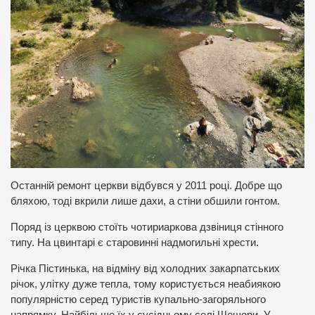
Останній ремонт церкви відбувся у 2011 році. Добре що
бляхою, тоді вкрили лише дахи, а стіни обшили гонтом.
Поряд із церквою стоїть чотириаркова дзвіниця стінного
типу. На цвинтарі є старовинні надмогильні хрести.
Річка Пістинька, на відміну від холодних закарпатських
річок, улітку дуже тепла, тому користується неабиякою
популярністю серед туристів купально-загоряльного
напрямку. Найбільше їх у сусідньому селі Шешори. У