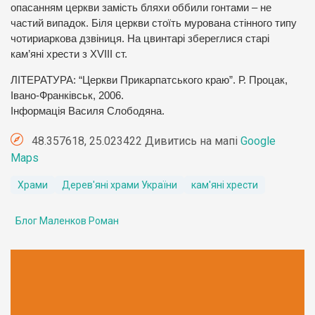
опасанням церкви замість бляхи оббили гонтами – не
частий випадок. Біля церкви стоїть мурована стінного типу
чотириаркова дзвіниця. На цвинтарі збереглися старі
кам’яні хрести з XVIII ст.
ЛІТЕРАТУРА: “Церкви Прикарпатського краю”. Р. Процак,
Івано-Франківськ, 2006.
Інформація Василя Слободяна.
48.357618, 25.023422 Дивитись на мапі
Google
Maps
Храми
Дерев'яні храми України
кам'яні хрести
Блог Маленков Роман