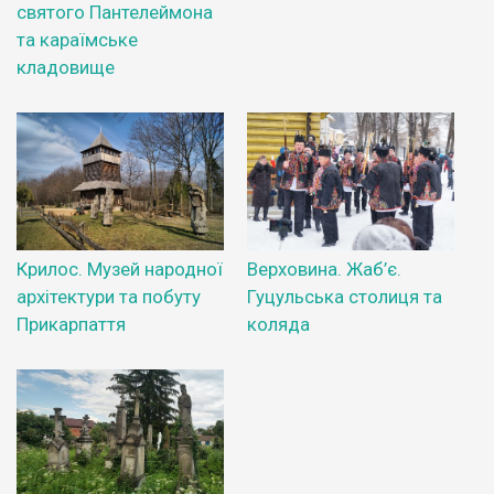
святого Пантелеймона
та караїмське
кладовище
Крилос. Музей народної
Верховина. Жаб’є.
архітектури та побуту
Гуцульська столиця та
Прикарпаття
коляда