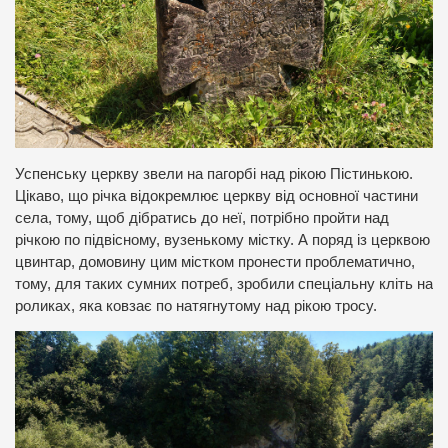
Успенську церкву звели на пагорбі над рікою Пістинькою.
Цікаво, що річка відокремлює церкву від основної частини
села, тому, щоб дібратись до неї, потрібно пройти над
річкою по підвісному, вузенькому містку. А поряд із церквою
цвинтар, домовину цим містком пронести проблематично,
тому, для таких сумних потреб, зробили спеціальну кліть на
роликах, яка ковзає по натягнутому над рікою тросу.