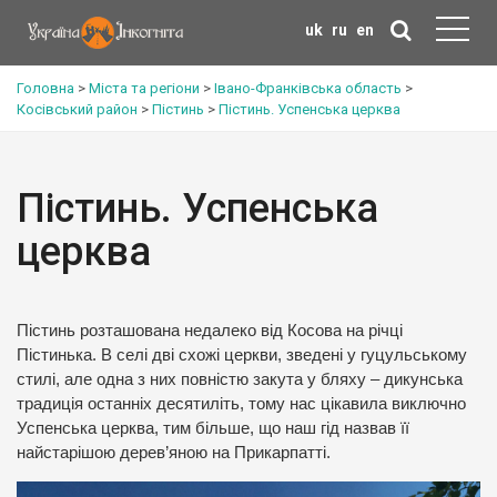
uk
ru
en
Головна
>
Міста та регіони
>
Івано-Франківська область
>
Косівський район
>
Пістинь
>
Пістинь. Успенська церква
Пістинь. Успенська
церква
Пістинь розташована недалеко від Косова на річці
Пістинька. В селі дві схожі церкви, зведені у гуцульському
стилі, але одна з них повністю закута у бляху – дикунська
традиція останніх десятиліть, тому нас цікавила виключно
Успенська церква, тим більше, що наш гід назвав її
найстарішою дерев’яною на Прикарпатті.