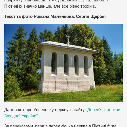
Пістині їх значно менше, але все рівно трохи є.
Текст та фото Романа Маленкова, Сергія Щербія
Далі текст про Успенську церкву із сайту
“Дерев’яні церкви
Західної України”
За переказами, перша передміська церква в Пістині була