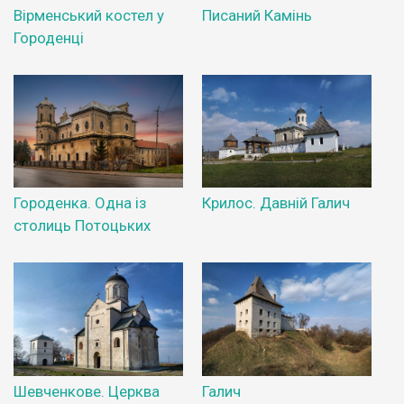
Вірменський костел у
Писаний Камінь
Городенці
Городенка. Одна із
Крилос. Давній Галич
столиць Потоцьких
Шевченкове. Церква
Галич