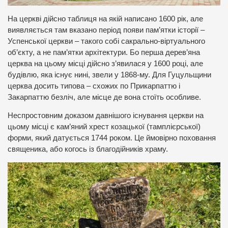
На церкві дійсно таблиця на якій написано 1600 рік, але
виявляється там вказано період появи пам’ятки історії –
Успенської церкви – такого собі сакрально-віртуального
об’єкту, а не пам’ятки архітектури. Бо перша дерев’яна
церква на цьому місці дійсно з’явилася у 1600 році, але
будівлю, яка існує нині, звели у 1868-му. Для Гуцульщини
церква досить типова – схожих по Прикарпаттю і
Закарпаттю безліч, але місце де вона стоїть особливе.
Неспростовним доказом давнішого існування церкви на
цьому місці є кам’яний хрест козацької (тамплієрської)
форми, який датується 1744 роком. Це ймовірно поховання
священика, або когось із благодійників храму.