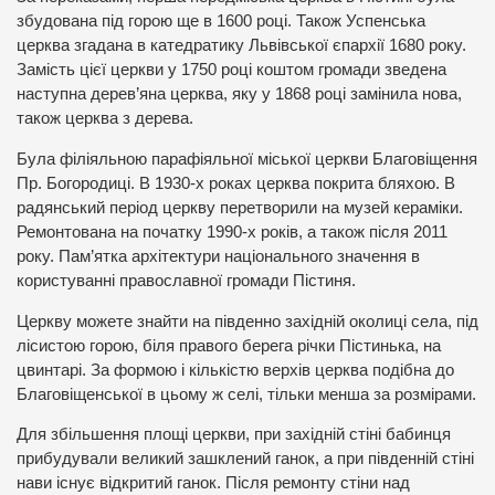
збудована під горою ще в 1600 році. Також Успенська
церква згадана в катедратику Львівської єпархії 1680 року.
Замість цієї церкви у 1750 році коштом громади зведена
наступна дерев’яна церква, яку у 1868 році замінила нова,
також церква з дерева.
Була філіяльною парафіяльної міської церкви Благовіщення
Пр. Богородиці. В 1930-х роках церква покрита бляхою. В
радянський період церкву перетворили на музей кераміки.
Ремонтована на початку 1990-х років, а також після 2011
року. Пам’ятка архітектури національного значення в
користуванні православної громади Пістиня.
Церкву можете знайти на південно західній околиці села, під
лісистою горою, біля правого берега річки Пістинька, на
цвинтарі. За формою і кількістю верхів церква подібна до
Благовіщенської в цьому ж селі, тільки менша за розмірами.
Для збільшення площі церкви, при західній стіні бабинця
прибудували великий зашклений ганок, а при південній стіні
нави існує відкритий ганок. Після ремонту стіни над