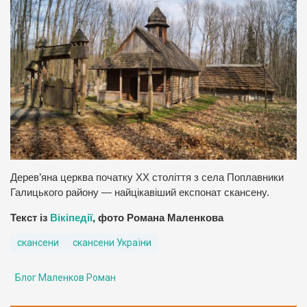
Дерев’яна церква початку XX століття з села Поплавники
Галицького району — найцікавіший експонат скансену.
Текст із
Вікіпедії
, фото Романа Маленкова
скансени
скансени України
Блог Маленков Роман