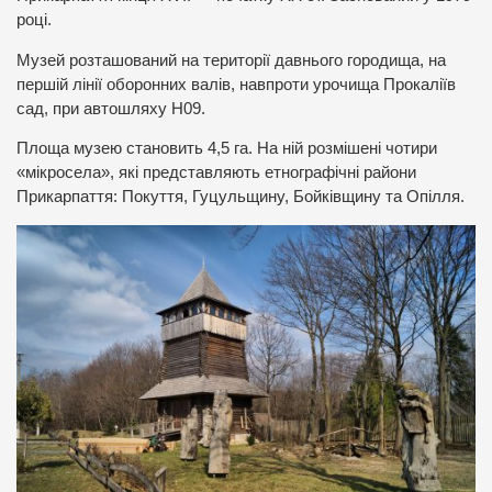
році.
Музей розташований на території давнього городища, на
першій лінії оборонних валів, навпроти урочища Прокаліїв
сад, при автошляху Н09.
Площа музею становить 4,5 га. На ній розмішені чотири
«мікросела», які представляють етнографічні райони
Прикарпаття: Покуття, Гуцульщину, Бойківщину та Опілля.