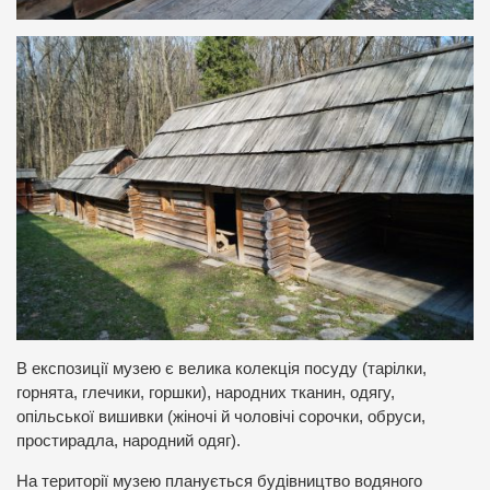
В експозиції музею є велика колекція посуду (тарілки,
горнята, глечики, горшки), народних тканин, одягу,
опільської вишивки (жіночі й чоловічі сорочки, обруси,
простирадла, народний одяг).
На території музею планується будівництво водяного