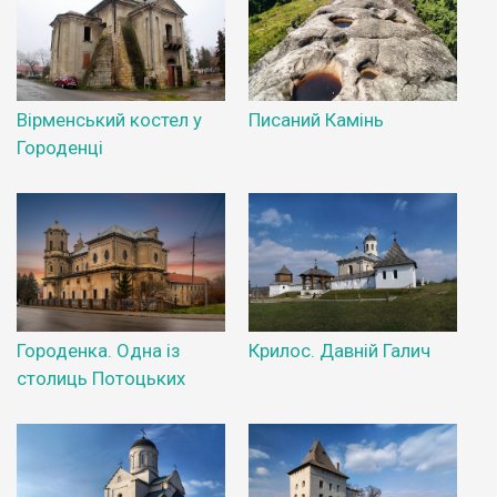
Вірменський костел у
Писаний Камінь
Городенці
Городенка. Одна із
Крилос. Давній Галич
столиць Потоцьких