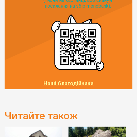
(тисни на картинці, або скануй
посилання на збір monobank):
Наші благодійники
Читайте також