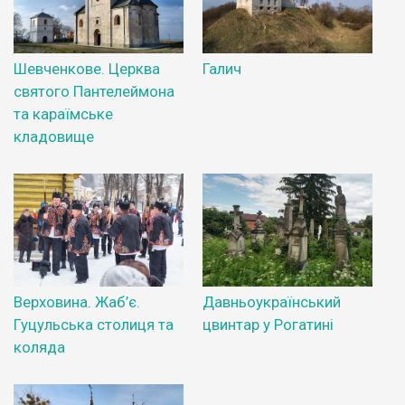
Шевченкове. Церква
Галич
святого Пантелеймона
та караїмське
кладовище
Верховина. Жаб’є.
Давньоукраїнський
Гуцульська столиця та
цвинтар у Рогатині
коляда