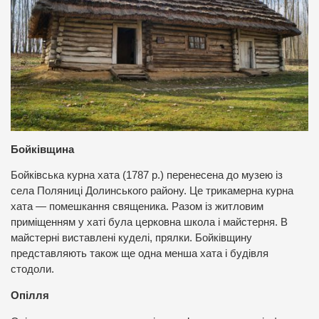
Бойківщина
Бойківська курна хата (1787 р.) перенесена до музею із
села Поляниці Долинського району. Це трикамерна курна
хата — помешкання священика. Разом із житловим
приміщенням у хаті була церковна школа і майстерня. В
майстерні виставлені куделі, прялки. Бойківщину
представляють також ще одна менша хата і будівля
стодоли.
Опілля