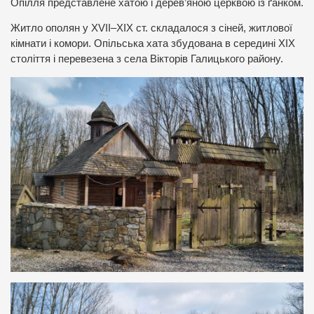
Опілля представлене хатою і дерев’яною церквою із ґанком.
Житло ополян у XVII–XIX ст. складалося з сіней, житлової
кімнати і комори. Опільська хата збудована в середині XIX
століття і перевезена з села Вікторів Галицького району.