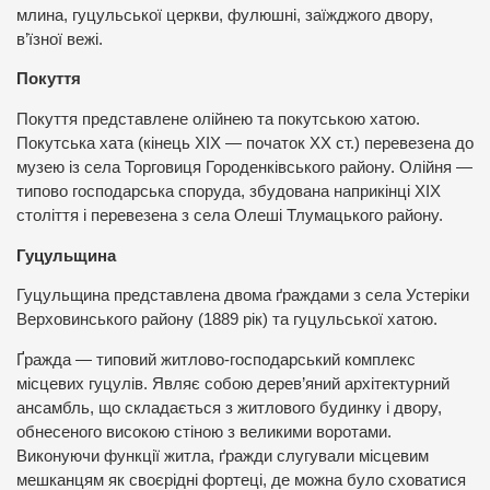
млина, гуцульської церкви, фулюшні, заїжджого двору,
в’їзної вежі.
Покуття
Покуття представлене олійнею та покутською хатою.
Покутська хата (кінець XIX — початок XX ст.) перевезена до
музею із села Торговиця Городенківського району. Олійня —
типово господарська споруда, збудована наприкінці XIX
століття і перевезена з села Олеші Тлумацького району.
Гуцульщина
Гуцульщина представлена двома ґраждами з села Устеріки
Верховинського району (1889 рік) та гуцульської хатою.
Ґражда — типовий житлово-господарський комплекс
місцевих гуцулів. Являє собою дерев’яний архітектурний
ансамбль, що складається з житлового будинку і двору,
обнесеного високою стіною з великими воротами.
Виконуючи функції житла, ґражди слугували місцевим
мешканцям як своєрідні фортеці, де можна було сховатися