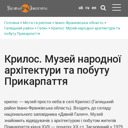
uk
ru
en
Головна
>
Міста та регіони
>
Івано-Франківська область
>
Галицький район
>
Галич
>
Крилос. Музей народної архітектури та
побуту Прикарпаття
Крилос. Музей народної
архітектури та побуту
Прикарпаття
крилос — музей просто неба в селі Крилосі (Галицький
район Івано-Франківська область). Входить до складу
національного заповідника «Давній Галич». Музей
знайомить відвідувачів з архітектурою і побутом жителів
Прикарпаття кінця XVII — початку XX ст. Заснований у 1979