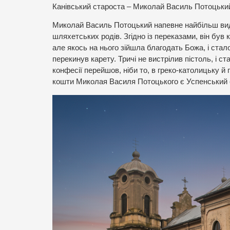
Канівський староста – Миколай Василь Потоцький,
Миколай Василь Потоцький напевне найбільш вида
шляхетських родів. Згідно із переказами, він був
але якось на нього зійшла благодать Божа, і сталос
перекинув карету. Тричі не вистрілив пістоль, і 
конфесії перейшов, ніби то, в греко-католицьку 
кошти Миколая Василя Потоцького є Успенський 