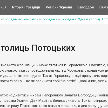
ниця
Історія і традиції
Регіони України
Закордон
Пам'
ь
>
Городенківський район
>
Городенка
>
Городенка. Одна із столиць По
 столиць Потоцьких
 яке місто Франківщини може тягатися із Городенкою. Пам’ятаю, 
ою зливою, яка супроводжувала нас від Чорткова, страшізною до
ми долали півтори години. Так от Городенку я тоді пропустив, нерв
ати Україну – це як залишати собі “на потім” цікаві книги, усе ж
і потрібно дивитись – храм Непорочного Зачаття Богородиці, коли
, церква Успіння Діви Марії та Велика синагога. Три із чотирьох
денкою роду Потоцьких та за їхнього сприяння, а два зафундува