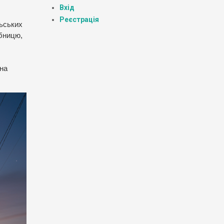
Вхід
Реєстрація
льських
ібницю,
 на