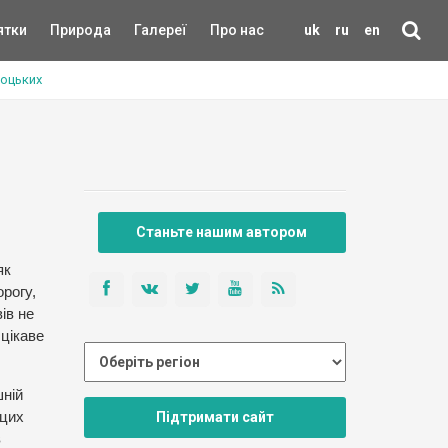
ятки
Природа
Галереї
Про нас
uk
ru
en
тоцьких
Станьте нашим автором
як
рогу,
ів не
 цікаве
шній
Підтримати сайт
 цих
в