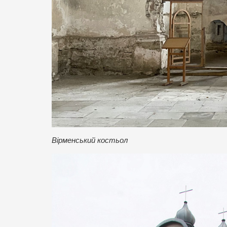
Вірменський костьол