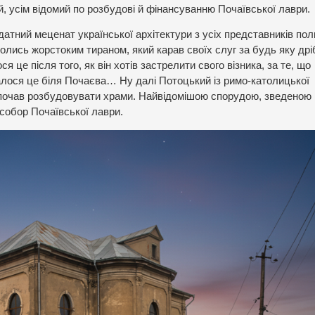
 усім відомий по розбудові й фінансуванню Почаївської лаври.
тний меценат української архітектури з усіх представників по
 колись жорстоким тираном, який карав своїх слуг за будь яку др
я це після того, як він хотів застрелити свого візника, за те, що
сталося це біля Почаєва… Ну далі Потоцький із римо-католицької
й почав розбудовувати храми. Найвідомішою спорудою, зведеною
собор Почаївської лаври.