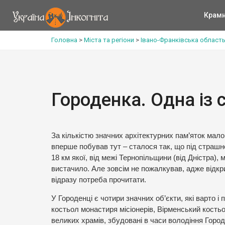
Крам
Головна
>
Міста та регіони
>
Івано-Франківська област
Городенка. Одна із
За кількістю значних архітектурних пам’яток мало
вперше побував тут – сталося так, що під страшн
18 км якої, від межі Тернопільщини (від Дністра), 
вистачило. Але зовсім не пожалкував, адже відкрив
відразу потреба прочитати.
У Городенці є чотири значних об’єкти, які варто 
костьол монастиря місіонерів, Вірменський костьол
великих храмів, збудовані в часи володіння Горо