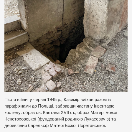
Після війни, у червні 1945 р., Казимір виїхав разом із
парафіянами до Польщі, забравши частину інвентарю
костелу: образ св. Каєтана XVII ст., образ Матері Божої
Ченстоховської (фундований родиною Лукасевичів) та
дерев’яний барельєф Матері Божої Лоретанської.