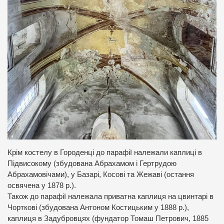
Крім костелу в Городенці до парафії належали каплиці в
Підвисокому (збудована Абрахамом і Гертрудою
Абрахамовічами), у Базарі, Косові та Жежаві (остання
освячена у 1878 р.).
Також до парафії належала приватна каплиця на цвинтарі в
Чорткові (збудована Антоном Костицьким у 1888 р.),
каплиця в Задубровцях (фундатор Томаш Петрович, 1885