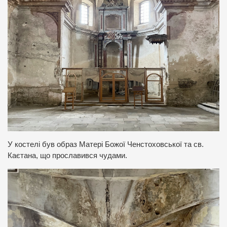
У костелі був образ Матері Божої Ченстоховської та св.
Каєтана, що прославився чудами.