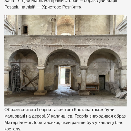
Зачаття Діви Марії. На правій стороні – образ Діви Марії
Розарії, на лівій — Христове Розп’яття.
Образи святого Георгія та святого Каєтана також були
мальовані на дереві. У каплиці св. Георгія знаходився образ
Матері Божої Лоретанської, який раніше був у каплиці біля
костелу.