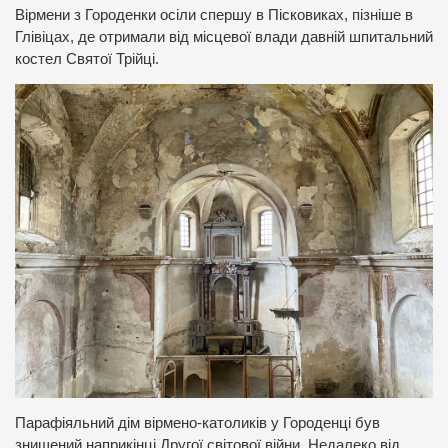
Вірмени з Городенки осіли спершу в Пісковиках, пізніше в
Глівіцах, де отримали від місцевої влади давній шпитальний
костел Святої Трійці.
Парафіяльний дім вірмено-католиків у Городенці був
знищений наприкінці Другої світової війни. Недалеко від