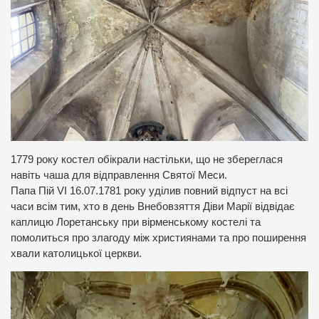
1779 року костел обікрали настільки, що не збереглася
навіть чаша для відправлення Святої Меси.
Папа Пій VI 16.07.1781 року уділив повний відпуст на всі
часи всім тим, хто в день Внебовзяття Діви Марії відвідає
каплицю Лоретанську при вірменському костелі та
помолиться про злагоду між християнами та про поширення
хвали католицької церкви.