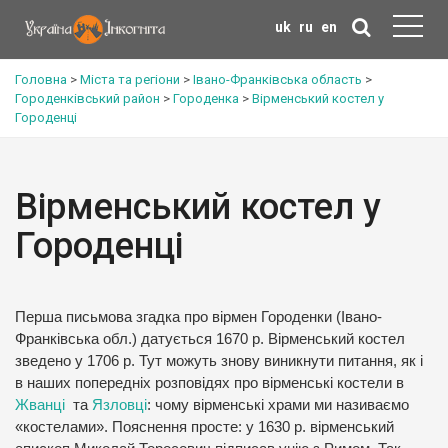
uk
ru
en
Головна
>
Міста та регіони
>
Івано-Франківська область
>
Городенківський район
>
Городенка
>
Вірменський костел у
Городенці
Вірменський костел у
Городенці
Перша письмова згадка про вірмен Городенки (Івано-
Франківська обл.) датується 1670 р. Вірменський костел
зведено у 1706 р. Тут можуть знову виникнути питання, як і
в наших попередніх розповідях про вірменські костели в
Жванці
та
Язловці
: чому вірменські храми ми називаємо
«костелами». Пояснення просте: у 1630 р. вірменський