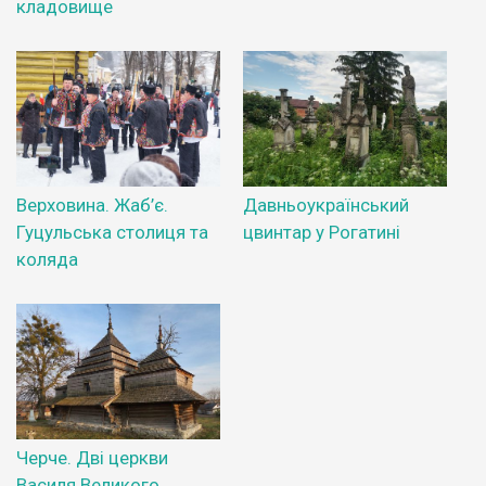
кладовище
Верховина. Жаб’є.
Давньоукраїнський
Гуцульська столиця та
цвинтар у Рогатині
коляда
Черче. Дві церкви
Василя Великого