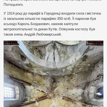
Потоцького.
У 1914 році до парафії в Городенці входили села і містечка
із загальною кількістю парафіян 350 осіб. Її парохом був
ксьондз Кароль Богданович, канонік капітули
метрополітальної та декан Кутів. Опікуном костелу був
також князь Андрій Любомирський.