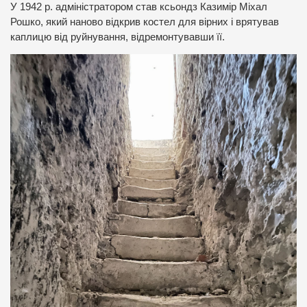
У 1942 р. адміністратором став ксьондз Казимір Міхал
Рошко, який наново відкрив костел для вірних і врятував
каплицю від руйнування, відремонтувавши її.