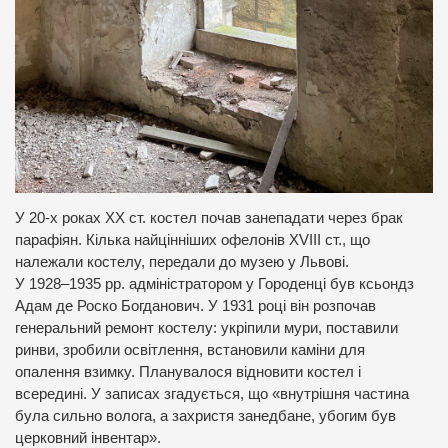
У 20-х роках XX ст. костел почав занепадати через брак
парафіян. Кілька найцінніших офелонів XVIII ст., що
належали костелу, передали до музею у Львові.
У 1928–1935 рр. адміністратором у Городенці був ксьондз
Адам де Роско Богданович. У 1931 році він розпочав
генеральний ремонт костелу: укріпили мури, поставили
ринви, зробили освітлення, встановили каміни для
опалення взимку. Планувалося відновити костел і
всередині. У записах згадується, що «внутрішня частина
була сильно волога, а захристя занедбане, убогим був
церковний інвентар».