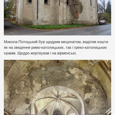
Микола Потоцький був щедрим меценатом, виділяв кошти
як на зведення римо-католицьких, так і греко-католицьких
храмів. Щедро жертвував і на вірменські.