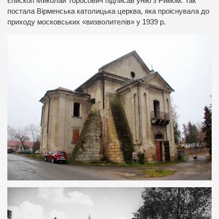
єпископ Миколай Торосович підписав унію з Римом. Так
постала Вірменська католицька церква, яка проіснувала до
приходу московських «визволителів» у 1939 р.