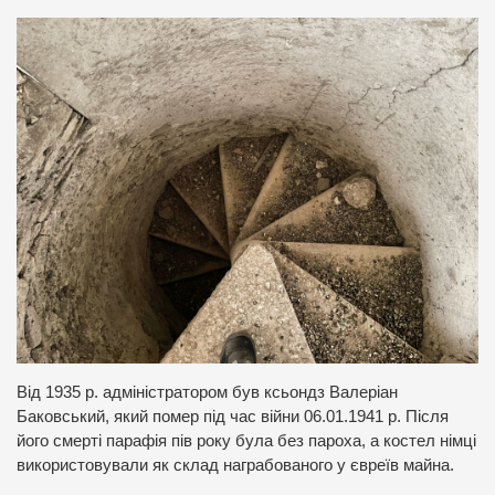
Від 1935 р. адміністратором був ксьондз Валеріан
Баковський, який помер під час війни 06.01.1941 р. Після
його смерті парафія пів року була без пароха, а костел німці
використовували як склад награбованого у євреїв майна.