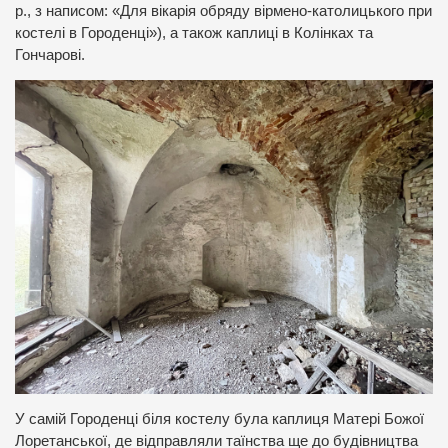
р., з написом: «Для вікарія обряду вірмено-католицького при
костелі в Городенці»), а також каплиці в Колінках та
Гончарові.
У самій Городенці біля костелу була каплиця Матері Божої
Лоретанської, де відправляли таїнства ще до будівництва