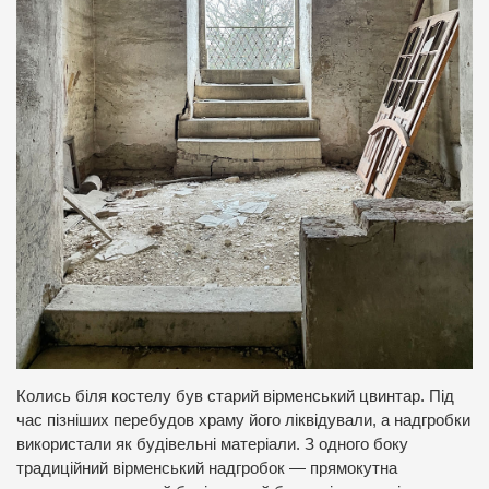
Колись біля костелу був старий вірменський цвинтар. Під
час пізніших перебудов храму його ліквідували, а надгробки
використали як будівельні матеріали. З одного боку
традиційний вірменський надгробок — прямокутна