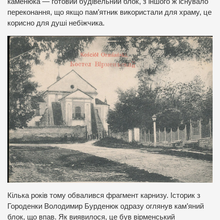
каменюка — готовий будівельний блок, з іншого ж існувало
переконання, що якщо пам’ятник використали для храму, це
корисно для душі небіжчика.
Кілька років тому обвалився фрагмент карнизу. Історик з
Городенки Володимир Бурденюк одразу оглянув кам’яний
блок, що впав. Як виявилося, це був вірменський