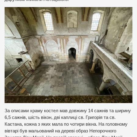
За описами храму костел мав довжину 14 сажнів та ширину
6,5 сажнів, шість вікон, дві каплиці св. Григорія та св.
Каєтана, кожна з яких мала по чотири вікна. На головному
вівтарі був мальований на дереві образ Непорочного