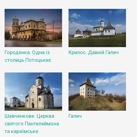
Городенка. Одна із
Крилос. Давній Галич
столиць Потоцьких
Шевченкове. Церква
Галич
святого Пантелеймона
та караїмське