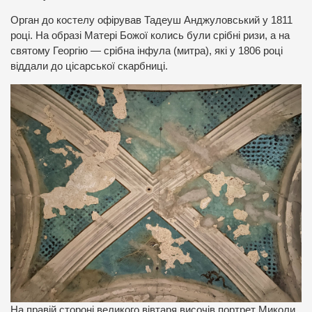
Орган до костелу офірував Тадеуш Анджуловський у 1811
році. На образі Матері Божої колись були срібні ризи, а на
святому Георгію — срібна інфула (митра), які у 1806 році
віддали до цісарської скарбниці.
На правій стороні великого вівтаря височів портрет Миколи