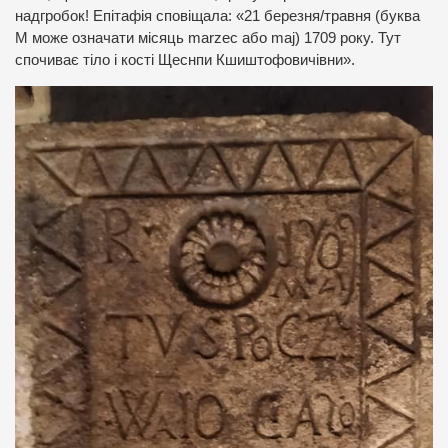
надгробок! Епітафія сповіщала: «21 березня/травня (буква
М може означати місяць marzec або maj) 1709 року. Тут
спочиває тіло і кості Щеснпи Кшиштофовичівни».