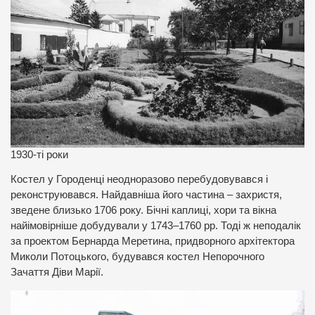
1930-ті роки
Костел у Городенці неодноразово перебудовувався і
реконструювався. Найдавніша його частина – захристя,
зведене близько 1706 року. Бічні каплиці, хори та вікна
найімовірніше добудували у 1743–1760 рр. Тоді ж неподалік
за проектом Бернарда Меретина, придворного архітектора
Миколи Потоцького, будувався костел Непорочного
Зачаття Діви Марії.