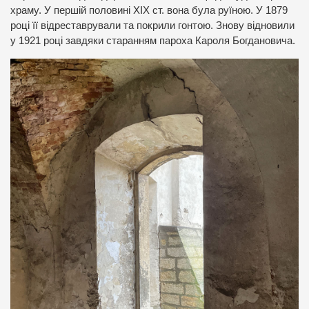
храму. У першій половині XIX ст. вона була руїною. У 1879
році її відреставрували та покрили гонтою. Знову відновили
у 1921 році завдяки старанням пароха Кароля Богдановича.