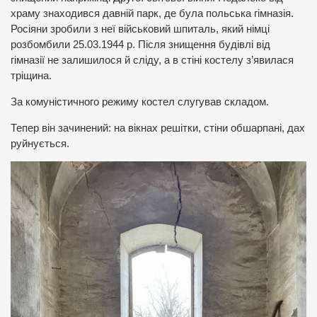
храму знаходився давній парк, де була польська гімназія.
Росіяни зробили з неї військовий шпиталь, який німці
розбомбили 25.03.1944 р. Після знищення будівлі від
гімназії не залишилося й сліду, а в стіні костелу з’явилася
тріщина.
За комуністичного режиму костел слугував складом.
Тепер він зачинений: на вікнах решітки, стіни обшарпані, дах
руйнується.