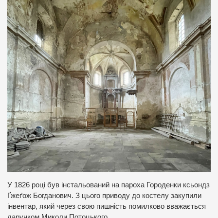
У 1826 році був інстальований на пароха Городенки ксьондз
Ґжеґож Богданович. З цього приводу до костелу закупили
інвентар, який через свою пишність помилково вважається
дарунком Миколи Потоцького.