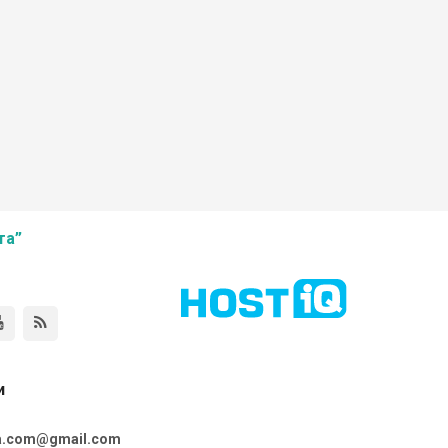
та”
и
ta.com@gmail.com