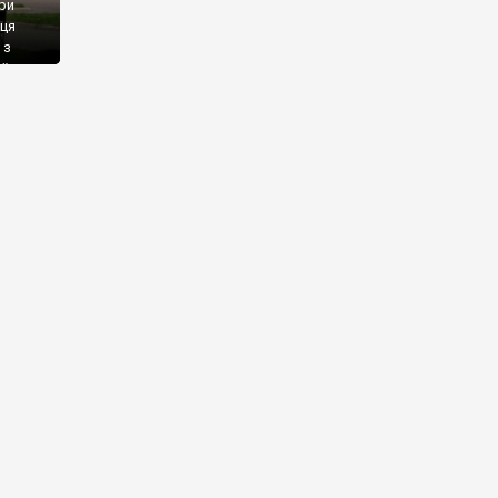
при
иця
 з
ї
 але
адовго