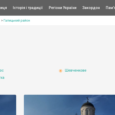
ниця
Історія і традиції
Регіони України
Закордон
Пам'
ь
>
Галицький район
ос
Шевченкове
уха