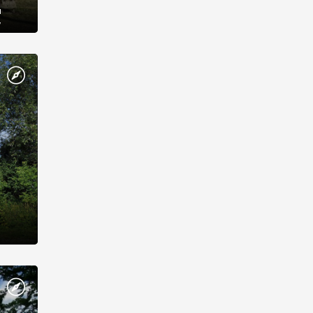
й
у
елів
1979
одища,