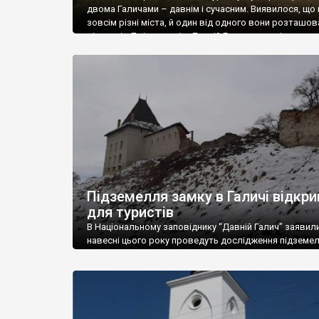
двома Галичами – давнім і сучасним. Виявилося, що 
зовсім різні міста, й один від одного вони розташов
відстані у 7 кілометрів. Давній Галич взагалі розта
на території села Крилос, а зовсім не у Галичі. От я і 
як переказати історію цього […]
Підземелля замку в Галичі відкр
для туристів
В Національному заповіднику “Давній Галич” заявил
навесні цього року проведуть дослідження підземе
Галицького замку, а влітку його планують відкрити 
відвідин туристів. Про це повідомив в.о. генеральн
директора Національного заповідника “Давній Гали
Володимир Олійник. Наразі науковці мають сканува
підземних ходів та сховищ Галицького замку. Їх про