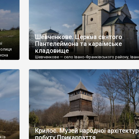
Шевченкове. Церква святого
Пантелеймона та караїмське
ої
столиця
кладовище
исна
Шевченкове — село Івано-Франківського району, Іван
 під
Франківської області. У селі збереглась унікальна пам
зя
давнини — церква святого Пантелеймона, що вважає
і «к
найстарішою в Західній Україні. Село розташоване на
»,
правому березі річки Лімниці біля місця її впадіння у Дн
на високому пагорбі, що в народі носить назву Виног
гора. Давня назва місцевості – Святий Станіслав. Імя
цього святого […]
Крилос. Музей народної архітектур
побуту Прикарпаття
 із