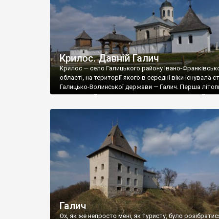
Крилос. Давній Галич
Крилос — село Галицького району Івано-Франківськ
області, на території якого в середні віки існувала 
Галицько-Волинської держави — Галич. Перша літоп
згадка про Богородичну катедральну церкву в Галичі
1187 роком, пов’язана зі смертю та похованням кня
Ярослава Володимировича (Осмомисла), який у житт
церковному чину сам приходя и строя добре крилос
пов’язана з гіпотезою […]
Галич
Ох, як же непросто мені, як туристу, було розібратися