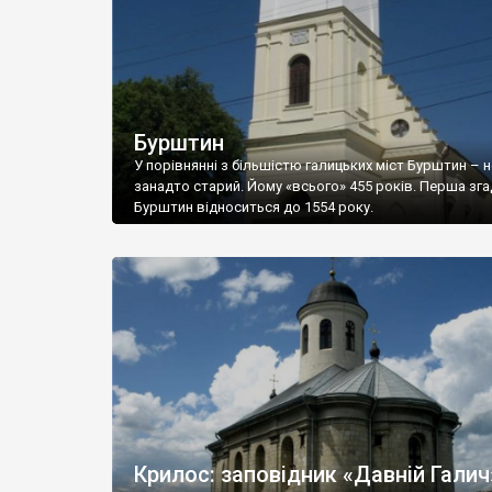
дослідники з Івано-Франківського національного тех
університету нафти і […]
Бурштин
У порівнянні з більшістю галицьких міст Бурштин – н
занадто старий. Йому «всього» 455 років. Перша зг
Бурштин відноситься до 1554 року.
Крилос: заповідник «Давній Галич