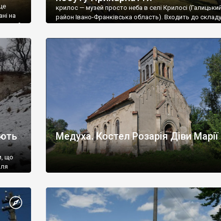
це
крилос — музей просто неба в селі Крилосі (Галицьки
ані на
район Івано-Франківська область). Входить до склад
шований
національного заповідника «Давній Галич». Музей
не знаю,
знайомить відвідувачів з архітектурою і побутом жит
Прикарпаття кінця XVII — початку XX ст. Заснований у 
році. Музей розташований на території давнього гор
на першій лінії оборонних валів, навпроти урочища
Прокаліїв сад, при автошляху […]
иють
Медуха. Костел Розарія Діви Марії
и, що
лля
для
ого
ч”
ння
вели