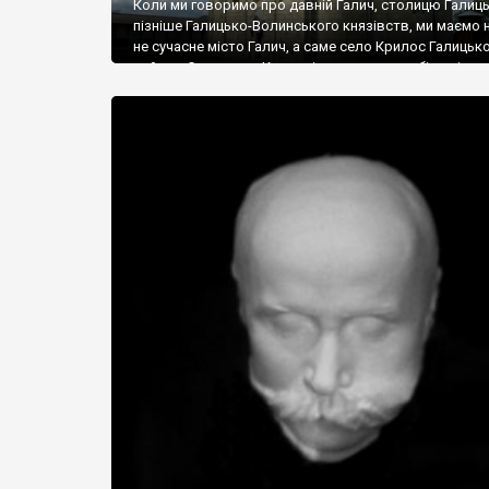
Коли ми говоримо про давній Галич, столицю Галиць
пізніше Галицько-Волинського князівств, ми маємо н
не сучасне місто Галич, а саме село Крилос Галицьк
району. Саме тут, у Крилосі, розташована більшість
пам’яток археології, архітектури та історії літописної
столиці, які разом з історичним центром Галича, га
замком, музеєм-скансеном в Крилосі, Пантелеїмон
храмом у Шевченковому та костелом кармелітів у
Більшівцях утворюють національний заповідник «Д
Галич».