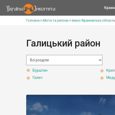
Крам
Головна
>
Міста та регіони
>
Івано-Франківська област
Галицький район
Бурштин
Крил
Галич
Мед