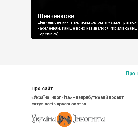
Шевченкове
Шевченкове нині є великим селом із майже тритися
населенням. Раніше воно називалося Кирилівка (інш
Керелівка).
Про 
Про сайт
«Україна Інкогніта» - неприбутковий проект
ентузіастів краєзнавства.