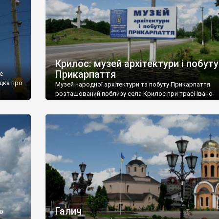
нічного
Крилос: музей архітектури і побуту
Прикарпаття
е
адка про
Музей народної архітектури та побуту Прикарпаття
розташований поблизу села Крилос при трасі Івано-
Франківськ – Галич – Рогатин. Орієнтир – скульптура 
Рало».
В скансені зібрано предмети народної архітектури
(переважно, дерев’яної) з чотирьох етнографічних об
Прикарпаття: Покуття, Гуцульщини, Бойківщині та Опіл
»
Галич