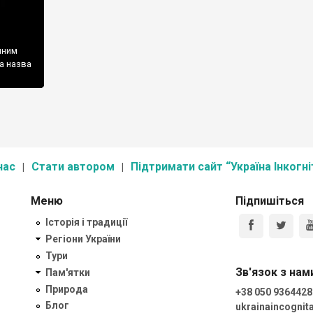
чним
а назва
нас
Стати автором
Підтримати сайт “Україна Інкогні
Меню
Підпишіться
Історія і традиції
Регіони України
Тури
Зв'язок з нам
Пам'ятки
Природа
+38 050 9364428
Блог
ukrainaincogni