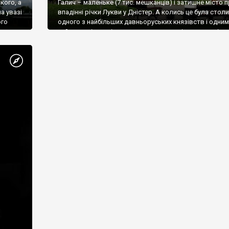
кого, а
Галич – маленьке (7 тис. мешканців) і затишне місто 
а увазі
впадінні річки Лукви у Дністер. А колись це була стол
ого
одного з найбільших давньоруських князівств і одним
найвеличніших міст на теренах сьогоднішньою західно
України.
лицьким
В наші дні від колишньої величі залишилося небагато,
овським
Галич і сьогодні закохує в себе з першого погляду і н
залишає найприємніші враження.
ревній