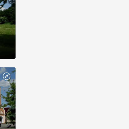
«Меч і
ластей
ля.