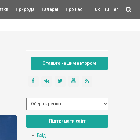
ятки
Природа
Галереї
Про нас
uk
ru
en
Станьте нашим автором
Підтримати сайт
Вхід