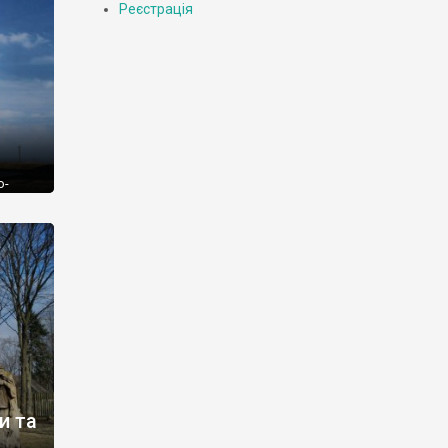
Реєстрація
о-
’ятка
ться
істер,
радна
м
и та