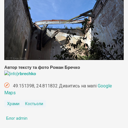
Автор тексту та фото Роман Бречко
rbrechko
49.151398, 24.811832 Дивитись на мапі
Google
Maps
Храми
Костьоли
Блог admin