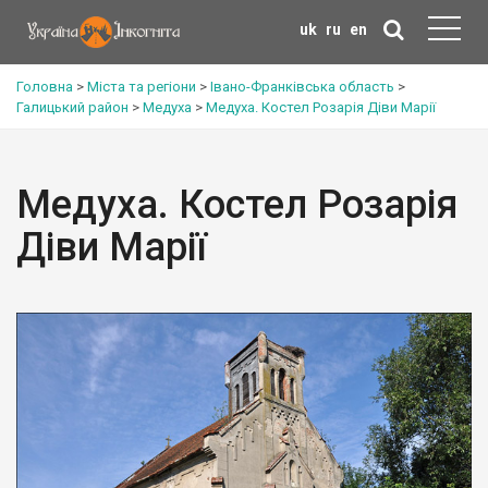
uk
ru
en
Головна
>
Міста та регіони
>
Івано-Франківська область
>
Галицький район
>
Медуха
>
Медуха. Костел Розарія Діви Марії
Медуха. Костел Розарія
Діви Марії