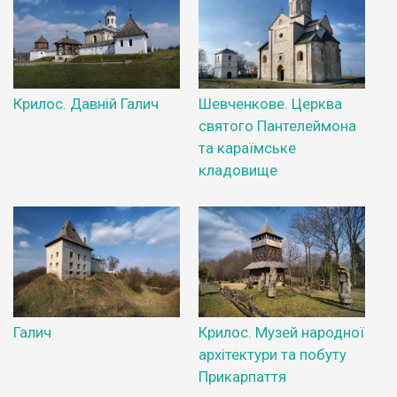
Крилос. Давній Галич
Шевченкове. Церква
святого Пантелеймона
та караїмське
кладовище
Галич
Крилос. Музей народної
архітектури та побуту
Прикарпаття