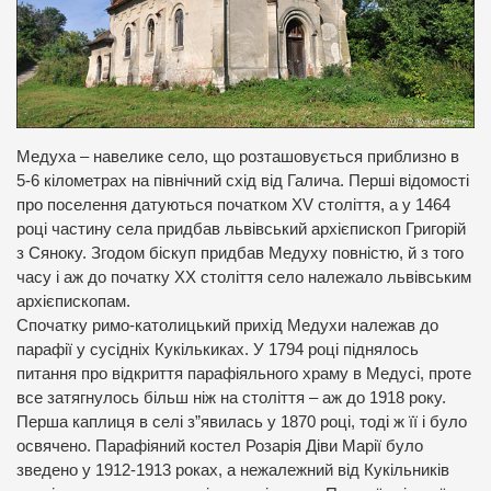
Медуха – навелике село, що розташовується приблизно в
5-6 кілометрах на північний схід від Галича. Перші відомості
про поселення датуються початком XV століття, а у 1464
році частину села придбав львівський архієпископ Григорій
з Сяноку. Згодом біскуп придбав Медуху повністю, й з того
часу і аж до початку ХХ століття село належало львівським
архієпископам.
Спочатку римо-католицький прихід Медухи належав до
парафії у сусідніх Кукількиках. У 1794 році піднялось
питання про відкриття парафіяльного храму в Медусі, проте
все затягнулось більш ніж на століття – аж до 1918 року.
Перша каплиця в селі з”явилась у 1870 році, тоді ж її і було
освячено. Парафіяний костел Розарія Діви Марії було
зведено у 1912-1913 роках, а нежалежний від Кукільників