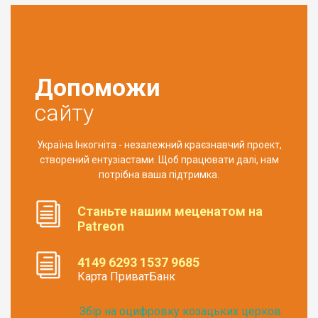
Допоможи
сайту
Україна Інкогніта - незалежний краєзнавчий проект,
створений ентузіастами. Щоб працювати далі, нам
потрібна ваша підтримка.
Станьте нашим меценатом на
Patreon
4149 6293 1537 9685
Карта ПриватБанк
Збір на оцифровку козацьких церков