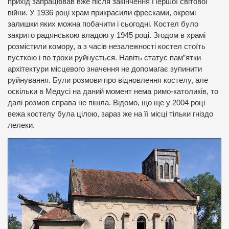
прихід запрацював вже після закінчення Першої світової
війни. У 1936 році храм прикрасили фресками, окремі
залишки яких можна побачити і сьогодні. Костел було
закрито радянською владою у 1945 році. Згодом в храмі
розмістили комору, а з часів незалежності костел стоїть
пусткою і по трохи руйнується. Навіть статус пам”ятки
архітектури місцевого значення не допомагає зупинити
руйнування. Були розмови про відновлення костелу, але
оскільки в Медусі на даний момент нема римо-католиків, то
далі розмов справа не пішла. Відомо, що ще у 2004 році
вежа костелу була цілою, зараз же на її місці тільки гніздо
лелеки.