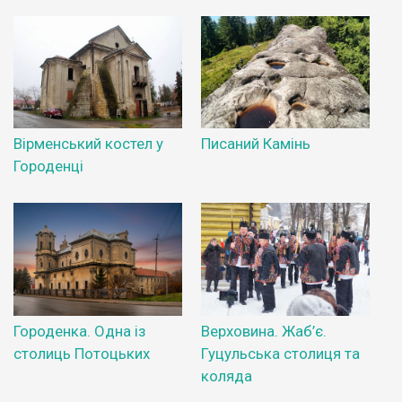
Вірменський костел у
Писаний Камінь
Городенці
Городенка. Одна із
Верховина. Жаб’є.
столиць Потоцьких
Гуцульська столиця та
коляда