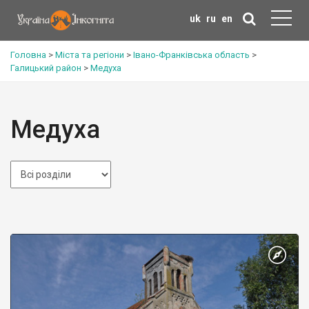
uk
ru
en
Головна
>
Міста та регіони
>
Івано-Франківська область
>
Галицький район
>
Медуха
Медуха