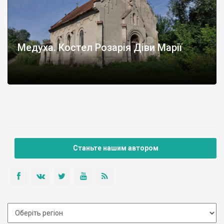
Медуха. Костел Розарія Діви Марії
Станьте нашим автором