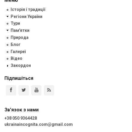
Меню
Історія і традиції
Регіони України
Тури
Пам'ятки
Природа
Блог
Галереї
Відео
Закордон
Підпишіться
Зв'язок з нами
+38 050 9364428
ukrainaincognita.com@gmail.com