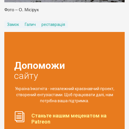
Фото – О. Місірук
Замок
Галич
реставрація
Допоможи
сайту
Україна Інкогніта - незалежний краєзнавчий проект,
створений ентузіастами. Щоб працювати далі, нам
потрібна ваша підтримка.
Станьте нашим меценатом на
Patreon