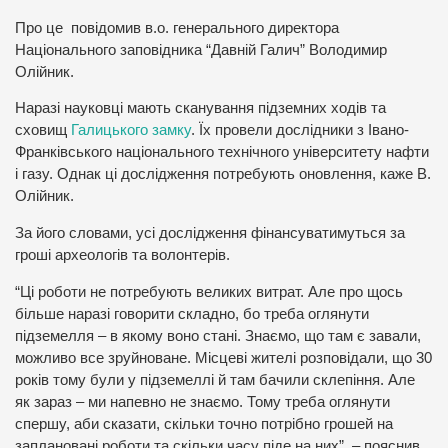
Про це повідомив в.о. генерального директора
Національного заповідника “Давній Галич” Володимир
Олійник.
Наразі науковці мають сканування підземних ходів та
сховищ
Галицького замку
. Їх провели дослідники з Івано-
Франківського національного технічного університету нафти
і газу. Однак ці дослідження потребують оновлення, каже В.
Олійник.
За його словами, усі дослідження фінансуватимуться за
гроші археологів та волонтерів.
“Ці роботи не потребують великих витрат. Але про щось
більше наразі говорити складно, бо треба оглянути
підземелля – в якому воно стані. Знаємо, що там є завали,
можливо все зруйноване. Місцеві жителі розповідали, що 30
років тому були у підземеллі й там бачили склепіння. Але
як зараз – ми напевно не знаємо. Тому треба оглянути
спершу, аби сказати, скільки точно потрібно грошей на
заплановані роботи та скільки часу піде на них”, – пояснив