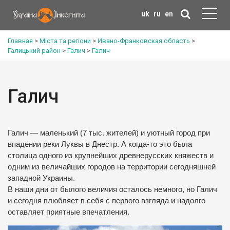
uk
ru
en
Главная
>
Міста та регіони
>
Ивано-Франковская область
>
Галицький район
>
Галич
>
Галич
Галич
Галич — маленький (7 тыс. жителей) и уютный город при
впадении реки Луквы в Днестр. А когда-то это была
столица одного из крупнейших древнерусских княжеств и
одним из величайших городов на территории сегодняшней
западной Украины.
В наши дни от былого величия осталось немного, но Галич
и сегодня влюбляет в себя с первого взгляда и надолго
оставляет приятные впечатления.