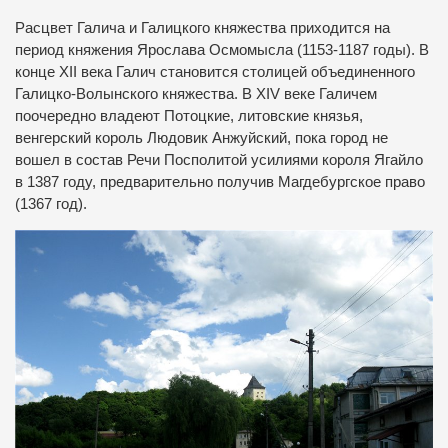
Расцвет Галича и Галицкого княжества приходится на
период княжения Ярослава Осмомысла (1153-1187 годы). В
конце XII века Галич становится столицей объединенного
Галицко-Волынского княжества. В XIV веке Галичем
поочередно владеют Потоцкие, литовские князья,
венгерский король Людовик Анжуйский, пока город не
вошел в состав Речи Посполитой усилиями короля Ягайло
в 1387 году, предварительно получив Магдебургское право
(1367 год).