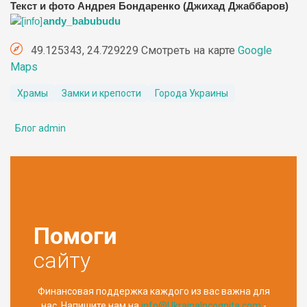
Текст и фото Андрея Бондаренко (Джихад Джаббаров)
andy_babubudu
49.125343, 24.729229 Смотреть на карте
Google
Maps
Храмы
Замки и крепости
Города Украины
Блог admin
Помоги
сайту
Финансовая поддержка каждого из вас важна для
нас. Напишите нам на
info@UkrainaIncognita.com
-