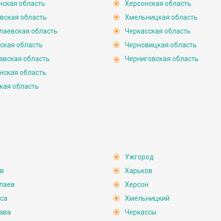
нская область
Херсонская область
область
ая
Луганская
ь
область
вская область
Хмельницкая область
пропетровская
Донецкая
лаевская область
Черкасская область
область
область
ская область
Черновицкая область
Запорожская
область
авская область
Черниговская область
ая
нская область
Азовское
море
кая область
рым
Ужгород
в
Харьков
лаев
Херсон
са
Хмельницкий
ава
Черкассы