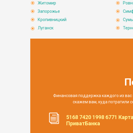
Житомир
Ровн
Запорожье
Сим
Кропивницкий
Сум
Луганск
Терн
П
Финансовая поддержка каждого из вас 
скажем вам, куда потратили с
5168 7420 1998 6771 Карт
ПриватБанка