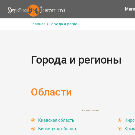
Мага
Главная
>
Города и регионы
Города и регионы
Области
Белоруссия
Черниговская
Ровненская
Польша
область
Волынская
область
Киевская область
Киро
область
Сумск
област
•
Винницкая область
Кры
Житомирская
Киев
Львовская
область
Киевская
область