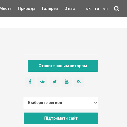
Места
Природа
Галереи
О нас
uk
ru
en
Станьте нашим автором
Підтримати сайт