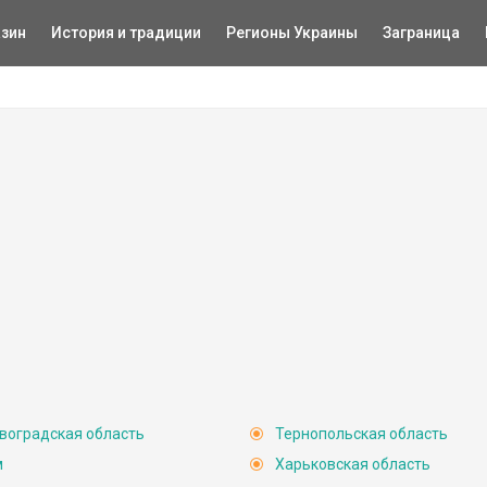
зин
История и традиции
Регионы Украины
Заграница
Россия
воградская область
Тернопольская область
ая
ь
м
Харьковская область
Харьковская