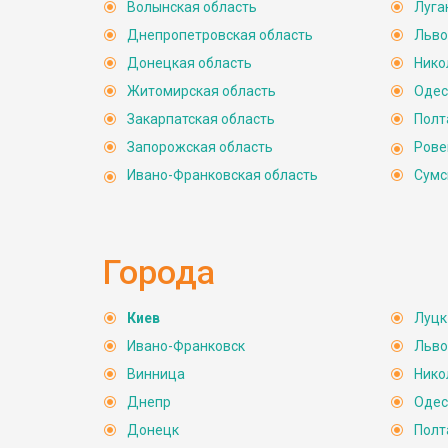
Волынская область
Луга
Хмельницкая
область
Полтавск
область
Днепр
Тернопольская
област
Черкасская
Днепропетровская область
Льво
Ивано-
область
Слов.
Винницкая
область
Франковская
область
Кировоградская
Дне
область
Черновицкая
Донецкая область
область
Нико
Закарпатская
область
область
Венг.
Житомирская область
Одес
ПМР
Николаевская
Закарпатская область
Полт
область
Молд.
Одесская
область
Херсонск
Запорожская область
Рове
область
Румыния
Ивано-Франковская область
Сумс
АР К
Чёрное море
Города
Киев
Луцк
Ивано-Франковск
Льво
Винница
Нико
Днепр
Одес
Донецк
Полт