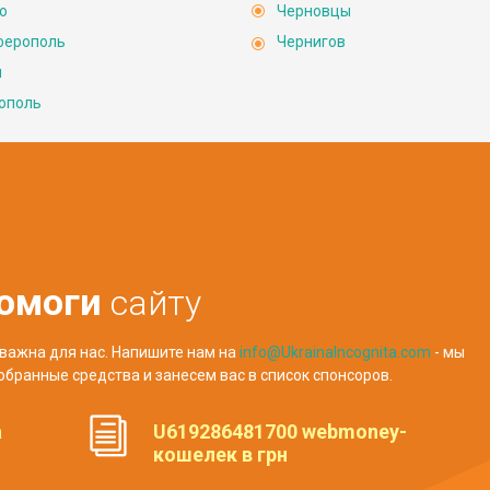
о
Черновцы
ферополь
Чернигов
ы
ополь
омоги
сайту
важна для нас. Напишите нам на
info@UkrainaIncognita.com
- мы
обранные средства и занесем вас в список спонсоров.
а
U619286481700 webmoney-
кошелек в грн