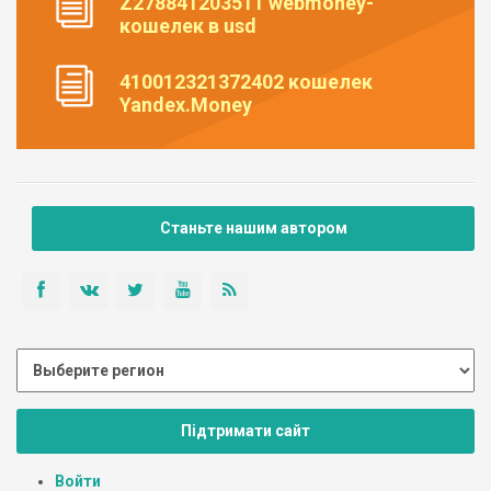
Z278841203511 webmoney-
кошелек в usd
410012321372402 кошелек
Yandex.Money
Станьте нашим автором
Підтримати сайт
Войти