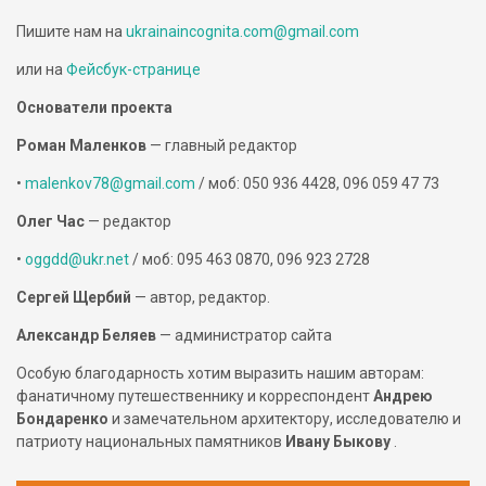
Пишите нам на
ukrainaincognita.com@gmail.com
или на
Фейсбук-странице
Основатели проекта
Роман Маленков
— главный редактор
•
malenkov78@gmail.com
/ моб: 050 936 4428, 096 059 47 73
Олег Час
— редактор
•
oggdd@ukr.net
/ моб: 095 463 0870, 096 923 2728
Сергей Щербий
— автор, редактор.
Александр Беляев
— администратор сайта
Особую благодарность хотим выразить нашим авторам:
фанатичному путешественнику и корреспондент
Андрею
Бондаренко
и замечательном архитектору, исследователю и
патриоту национальных памятников
Ивану Быкову
.