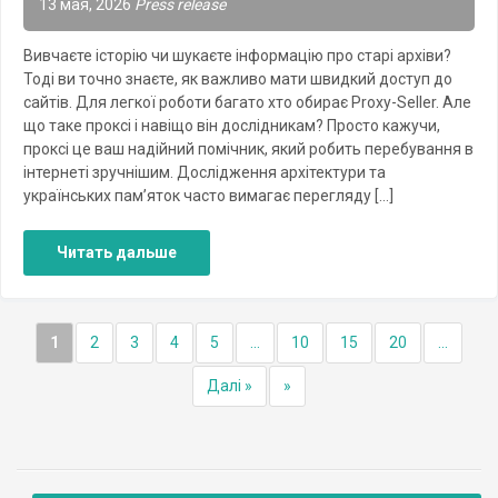
13 мая, 2026
Press release
Вивчаєте історію чи шукаєте інформацію про старі архіви?
Тоді ви точно знаєте, як важливо мати швидкий доступ до
сайтів. Для легкої роботи багато хто обирає Proxy-Seller. Але
що таке проксі і навіщо він дослідникам? Просто кажучи,
проксі це ваш надійний помічник, який робить перебування в
інтернеті зручнішим. Дослідження архітектури та
українських пам’яток часто вимагає перегляду […]
Читать дальше
1
2
3
4
5
...
10
15
20
...
Далі »
»