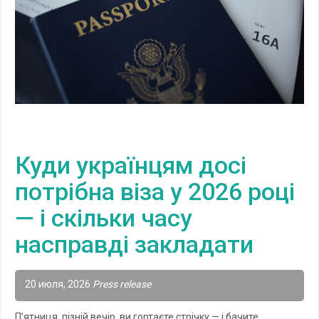
Куди українцям досі
потрібна віза у 2026 році
— і скільки часу
насправді закладати
20 июля, 2026
Press release
П’ятниця, пізній вечір, ви гортаєте стрічку — і бачите