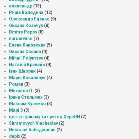
александр
(13)
Риша Володина
(12)
Олександр Яценко
(9)
Оксана Козачук
(8)
Dmitry Popov
(8)
nurderwind
(7)
Елена Янковская
(5)
Оксана Оксана
(4)
Mihail Polyntsev
(4)
Наталія Кравець
(4)
Іван Шворак
(4)
Марія Ковальчук
(4)
Роман
(3)
Михайло П.
(3)
Ірина Стельмах
(3)
Максим Куземко
(3)
Марі З
(3)
центр туризму та пригод ХерсON
(2)
Shramovych Viacheslav
(2)
Николай Бабаджанян
(2)
dapix
(2)