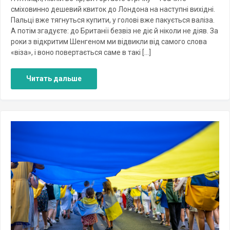
сміховинно дешевий квиток до Лондона на наступні вихідні.
Пальці вже тягнуться купити, у голові вже пакується валіза.
А потім згадуєте: до Британії безвіз не діє й ніколи не діяв. За
роки з відкритим Шенгеном ми відвикли від самого слова
«віза», і воно повертається саме в такі […]
Читать дальше