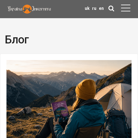
uk
ru
en
Блог