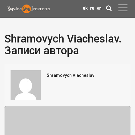
uk
ru
en
Shramovych Viacheslav.
Записи автора
Shramovych Viacheslav