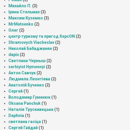
Михайло П.
(3)
Ірина Стельмах
(3)
Максим Куземко
(3)
MrMatnenko
(2)
Олег
(2)
центр туризму та пригод ХерсON
(2)
Shramovych Viacheslav
(2)
Николай Бабаджанян
(2)
dapix
(2)
Светлана Черныш
(2)
serhiyist Hymennyi
(2)
Антон Савчук
(2)
Людмила Леонтіева
(2)
Анатолій Бученко
(2)
Сергей
(1)
Володимир Гуменюк
(1)
Oksana Panchuk
(1)
Наталія Трускавецька
(1)
Daphnia
(1)
светлана гасіца
(1)
Сергей Гайдай
(1)