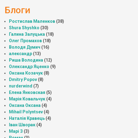
Блоги
Ростислав Маленков
(38)
Shura Shyshko
(30)
Галина Залуцька
(18)
Олег Промахов
(18)
Володя Думич
(16)
александр
(13)
Риша Володина
(12)
Олександр Яценко
(9)
Оксана Козачук
(8)
Dmitry Popov
(8)
nurderwind
(7)
Елена Янковская
(5)
Марія Ковальчук
(4)
Оксана Оксана
(4)
Mihail Polyntsev
(4)
Наталія Кравець
(4)
Іван Шворак
(4)
Марі З
(3)
Роман
(3)