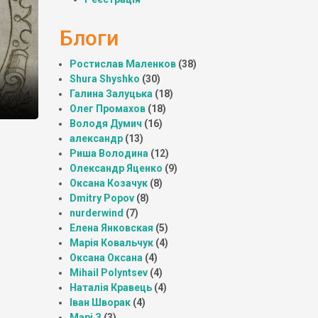
Блоги
Ростислав Маленков
(38)
Shura Shyshko
(30)
Галина Залуцька
(18)
Олег Промахов
(18)
Володя Думич
(16)
александр
(13)
Риша Володина
(12)
Олександр Яценко
(9)
Оксана Козачук
(8)
Dmitry Popov
(8)
nurderwind
(7)
Елена Янковская
(5)
Марія Ковальчук
(4)
Оксана Оксана
(4)
Mihail Polyntsev
(4)
Наталія Кравець
(4)
Іван Шворак
(4)
Марі З
(3)