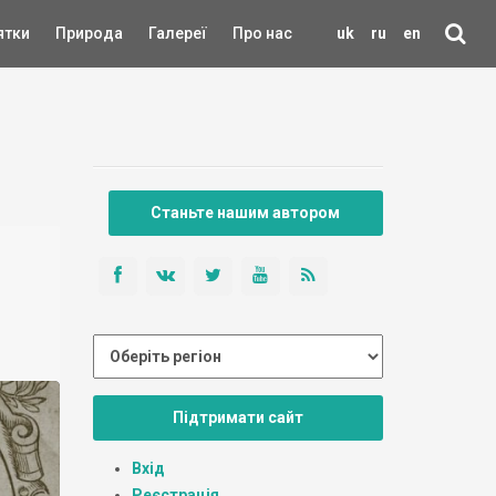
ятки
Природа
Галереї
Про нас
uk
ru
en
Станьте нашим автором
Підтримати сайт
Вхід
Реєстрація