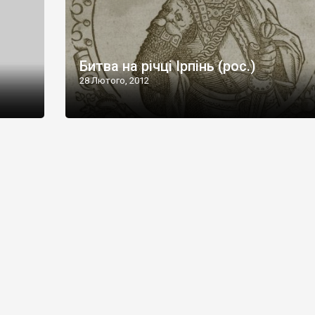
Битва на річці Ірпінь (рос.)
28 Лютого, 2012