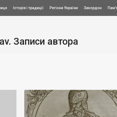
ниця
Історія і традиції
Регіони України
Закордон
Пам'
av. Записи автора