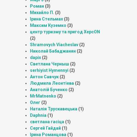
Роман
(3)
Михайло П.
(3)
Ірина Стельмах
(3)
Максим Куземко
(3)
центр туризму та пригод ХерсON
(2)
Shramovych Viacheslav
(2)
Николай Бабаджанян
(2)
dapix
(2)
Светлана Черныш
(2)
serhiyist Hymennyi
(2)
Антон Савчук
(2)
Людмила Леонтіева
(2)
Анатолій Бученко
(2)
MrMatnenko
(2)
Олег
(2)
Наталія Трускавецька
(1)
Daphnia
(1)
светлана гасіца
(1)
Сергей Гайдай
(1)
Ірина Романцова
(1)