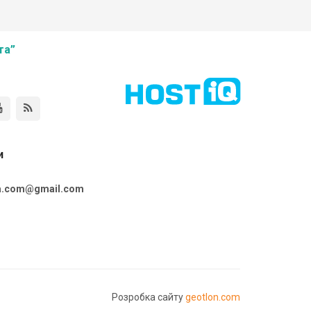
та”
и
ta.com@gmail.com
Розробка сайту
geotlon.com