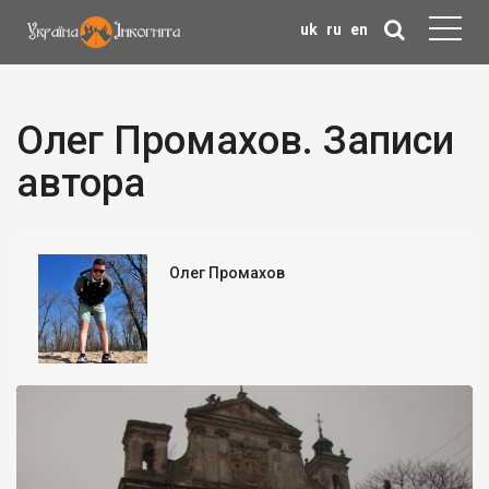
uk
ru
en
Олег Промахов. Записи
автора
Олег Промахов