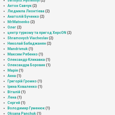
serhiyist Hymennyi
(2)
Антон Савчук
(2)
Людмила Леонтіева
(2)
Анатолій Бученко
(2)
MrMatnenko
(2)
Олег
(2)
центр туризму та пригод ХерсON
(2)
Shramovych Viacheslav
(2)
Николай Бабаджанян
(2)
Mandrivnuk
(1)
Максим Рябенко
(1)
Олександр Кликавка
(1)
Олександра Боровик
(1)
Марія
(1)
Анна
(1)
Григорій Громко
(1)
Ірина Коваленко
(1)
Віталій
(1)
Лена
(1)
Сергей
(1)
Володимир Гуменюк
(1)
Oksana Panchuk
(1)