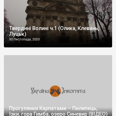
Твердині Волині ч.1 (Олика, Клевань,
Луцьк)
30 Листопада, 2020
Прогулянки Карпатами – Пилипець,
Ізки, гора Гимба, озеро Синевир (ВІДЕО)