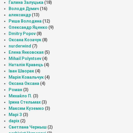
Галина Залуцька
(18)
Володя Думич
(16)
александр
(13)
Риша Володина
(12)
Олександр Яценко
(9)
Dmitry Popov
(8)
Оксана Козачук
(8)
nurderwind
(7)
Елена Янковская
(5)
Mihail Polyntsev
(4)
Наталія Кравець
(4)
Іван Шворак
(4)
Марія Ковальчук
(4)
Оксана Оксана
(4)
Роман
(3)
Михайло П.
(3)
Ірина Стельмах
(3)
Максим Куземко
(3)
Марі З
(3)
dapix
(2)
Светлана Черныш
(2)