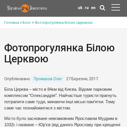
uk
ru
en
Головна
>
Блог
>
Фотопрогулянка Білою Церквою
Фотопрогулянка Білою
Церквою
Опубліковано
Промахов Олег
27 Березня, 2017
Біла Церква – місто в 84км від Києва. Відоме парковим
комплексом “Олександрія”. Найчастіше туристи прагнуть
потрапити саме туди, минаючи інші міські пам’ятки. Тому
саме час познайомитися з містом.
Місто було засноване невгамовним Ярославом Мудрим в
1032г. і назване – Юр’єв (від даного Ярославу при хрещенні