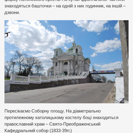
знаходяться башточки – на одній з них годинник, на іншій –
дзвони.
Пересікаємо Соборну площу. На діаметрально
протилежному католицькому костелу боці знаходиться
православний храм – Свято-Преображенський
Кафедральний собор (1833-39гг.)