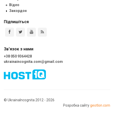
Відео
Закордон
Підпишіться
Зв'язок з нами
+38 050 9364428
ukrainaincognita.com@gmail.com
© UkrainaIncognita 2012 - 2026
Розробка сайту
geotlon.com