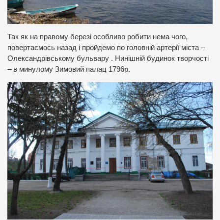
Так як на правому березі особливо робити нема чого,
повертаємось назад і пройдемо по головній артерії міста –
Олександрівському бульвару . Нинішній будинок творчості
– в минулому Зимовий палац 1796р.