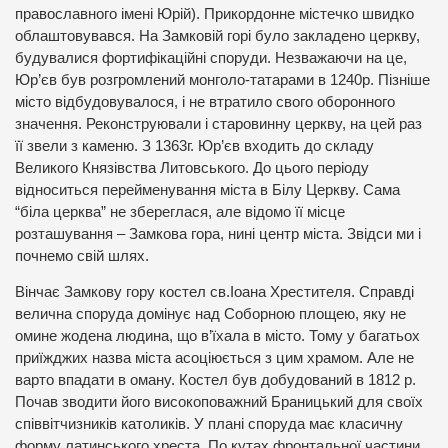
православного імені Юрій). Прикордонне містечко швидко
облаштовувався. На Замковій горі було закладено церкву,
будувалися фортифікаційні споруди. Незважаючи на це,
Юр’єв був розгромлений монголо-татарами в 1240р. Пізніше
місто відбудовувалося, і не втратило свого оборонного
значення. Реконструювали і старовинну церкву, на цей раз
її звели з каменю. З 1363г. Юр’єв входить до складу
Великого Князівства Литовського. До цього періоду
відноситься перейменування міста в Білу Церкву. Сама
“біла церква” не збереглася, але відомо її місце
розташування – Замкова гора, нині центр міста. Звідси ми і
почнемо свій шлях.
Вінчає Замкову гору костел св.Іоана Хрестителя. Справді
велична споруда домінує над Соборною площею, яку не
омине жодена людина, що в’їхала в місто. Тому у багатьох
приїжджих назва міста асоціюється з цим храмом. Але не
варто впадати в оману. Костел був добудований в 1812 р.
Почав зводити його високоповажний Браницький для своїх
співвітчизників католиків. У плані споруда має класичну
форму латинського хреста. По кутах фронтальної частини