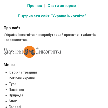
Про нас
Стати автором
Підтримати сайт “Україна Інкогніта”
Про сайт
«Україна Інкогніта» - неприбутковий проект ентузіастів
краєзнавства.
Меню
Історія і традиції
Регіони України
Тури
Пам'ятки
Природа
Блог
Галереї