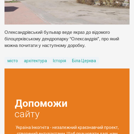
Олександрівський бульвар веде якраз до відомого
білоцерківському дендропарку “Олександрія”, про який
можна почитати у наступному доробку.
місто
архітектура
Історія
Біла Церква
Допоможи
сайту
Україна Інкогніта - незалежний краєзнавчий проект,
створений ентузіастами. Щоб працювати далі, нам