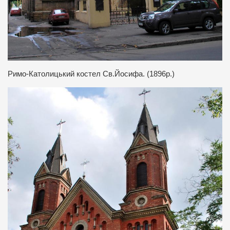
Римо-Католицький костел Св.Йосифа. (1896р.)