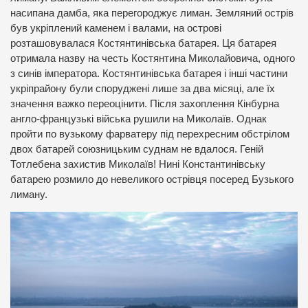
насипана дамба, яка перегороджує лиман. Земляний острів
був укріплений каменем і валами, на острові
розташовувалася Костянтинівська батарея. Ця батарея
отримала назву на честь Костянтина Миколайовича, одного
з синів імператора. Костянтинівська батарея і інші частини
укріпрайону були споруджені лише за два місяці, але їх
значення важко переоцінити. Після захоплення Кінбурна
англо-французькі війська рушили на Миколаїв. Однак
пройти по вузькому фарватеру під перехресним обстрілом
двох батарей союзницьким суднам не вдалося. Геній
Тотлебена захистив Миколаїв! Нині Константинівську
батарею розмило до невеликого острівця посеред Бузького
лиману.