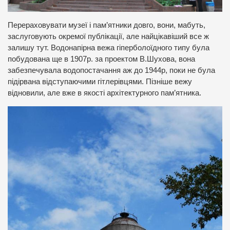
Перераховувати музеї і пам’ятники довго, вони, мабуть,
заслуговують окремої публікації, але найцікавіший все ж
залишу тут. Водонапірна вежа гіперболоїдного типу була
побудована ще в 1907р. за проектом В.Шухова, вона
забезпечувала водопостачання аж до 1944р, поки не була
підірвана відступаючими гітлерівцями. Пізніше вежу
відновили, але вже в якості архітектурного пам’ятника.