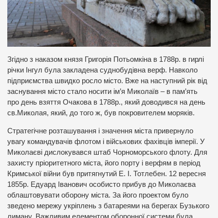
Згідно з наказом князя Григорія Потьомкіна в 1788р. в гирлі
річки Інгул була закладена суднобудівна верф. Навколо
підприємства швидко росло місто. Вже на наступний рік від
заснування місто стало носити ім’я Миколаїв – в пам’ять
про день взяття Очакова в 1788р., який доводився на день
св.Миколая, який, до того ж, був покровителем моряків.
Стратегічне розташування і значення міста привернуло
увагу командувачів флотом і військових фахівців імперії. У
Миколаєві дислокувався штаб Чорноморського флоту. Для
захисту пріоритетного міста, його порту і верфям в період
Кримської війни був притягнутий Е. І. Тотлебен. 12 вересня
1855р. Едуард Іванович особисто прибув до Миколаєва
облаштовувати оборону міста. За його проектом було
зведено мережу укріплень з батареями на берегах Бузького
лиману. Важливим елементом оборонної системи була