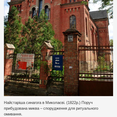
Найстаріша синагога в Миколаєві. (1822р.) Поруч
прибудована миква – спорудження для ритуального
омивання.