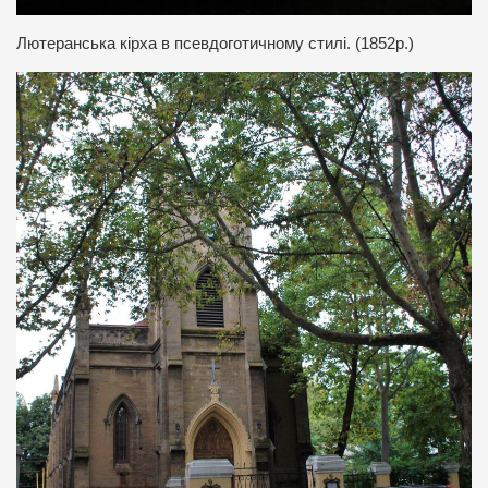
Лютеранська кірха в псевдоготичному стилі. (1852р.)