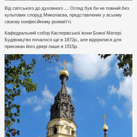
Від світського до духовного … Огляд був би не повний без
культових споруд Миколаєва, представлених у всьому
своєму конфесійному розмаїтті.
Кафедральний собор Касперівської ікони Божої Матері.
Будівництво почалося ще в 1872р., але відкрилися для
прихожан його двері лише в 1915р.