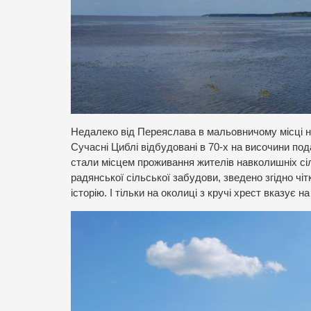
Недалеко від Переяслава в мальовничому місці н
Сучасні Циблі відбудовані в 70-х на височини под
стали місцем проживання жителів навколишніх сіл
радянської сільської забудови, зведено згідно чіт
історію. І тільки на околиці з кручі хрест вказує 