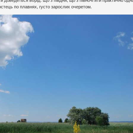
йти доведеться вбрід. Що з півдня, що з півночі йти практично одн
стець по плавнях, густо зарослих очеретом.