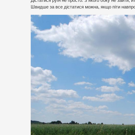
Дістатися руїн не просто. З якого боку не зайти, 
Швидше за все дістатися можна, якщо піти навпро