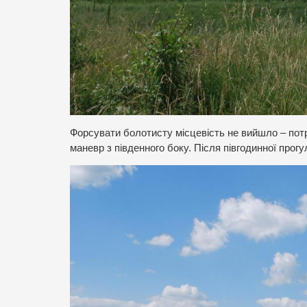
Форсувати болотисту місцевість не вийшло – потр
маневр з південного боку. Після півгодинної про