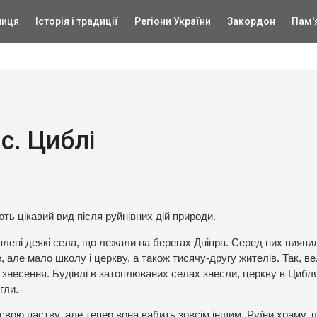
ниця
Історія і традиції
Регіони України
Закордон
Пам'
с. Циблі
ють цікавий вид після руйнівних дій природи.
плені деякі села, що лежали на берегах Дніпра. Серед них виявил
 але мало школу і церкву, а також тисячу-другу жителів. Так, в
а знесення. Будівлі в затоплюваних селах знесли, церкву в Цибл
гли.
 свою паству, але тепер вона вабить зовсім іншим. Руїни храму, 