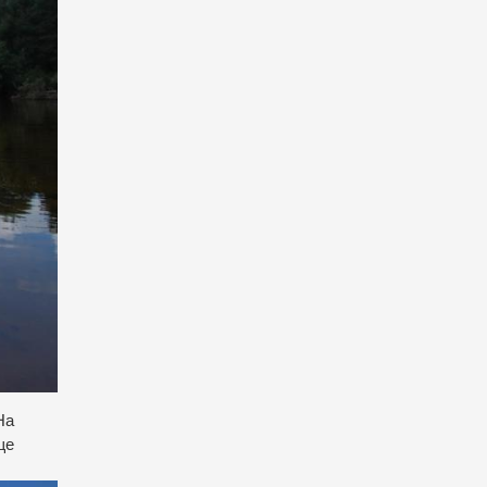
На
ще