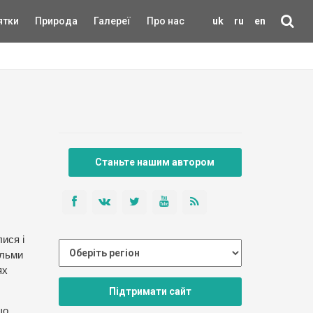
ятки
Природа
Галереї
Про нас
uk
ru
en
Станьте нашим автором
ися і
ельми
ях
Підтримати сайт
що