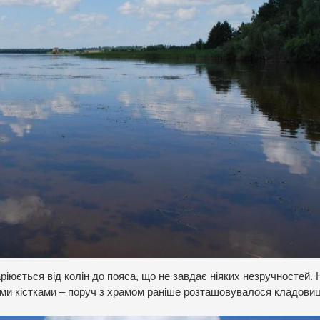
ріюється від колін до пояса, що не завдає ніяких незручностей. 
кими кістками – поруч з храмом раніше розташовувалося кладови