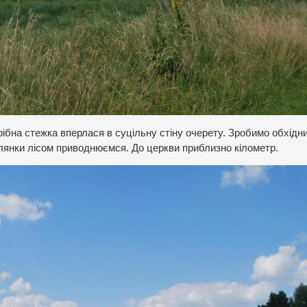
ібна стежка вперлася в суцільну стіну очерету. Зробимо обхідн
гулянки лісом приводнюємся. До церкви приблизно кілометр.