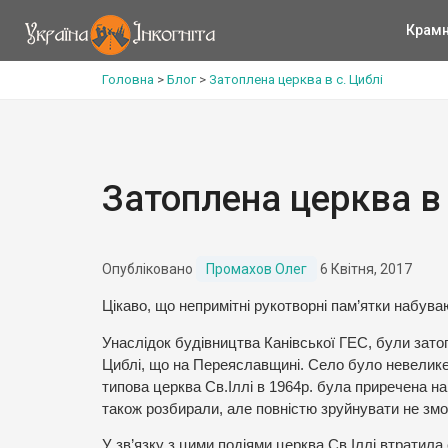
Крам
Головна
>
Блог
>
Затоплена церква в с. Циблі
Затоплена церква в 
Опубліковано
Промахов Олег
6 Квітня, 2017
Цікаво, що непримітні рукотворні пам’ятки набува
Унаслідок будівництва Канівської ГЕС, були зато
Циблі, що на Переяславщині. Село було невелике,
типова церква Св.Іллі в 1964р. була приречена н
також розбирали, але повністю зруйнувати не змо
У зв’язку з цими подіями церква Св.Іллі втратила