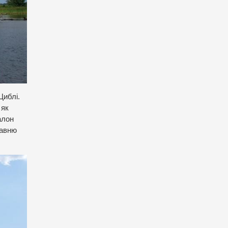
Циблі.
 як
алон
давню