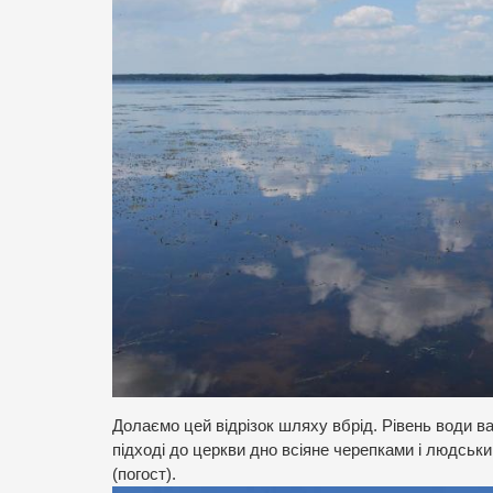
Долаємо цей відрізок шляху вбрід. Рівень води ва
підході до церкви дно всіяне черепками і людсь
(погост).