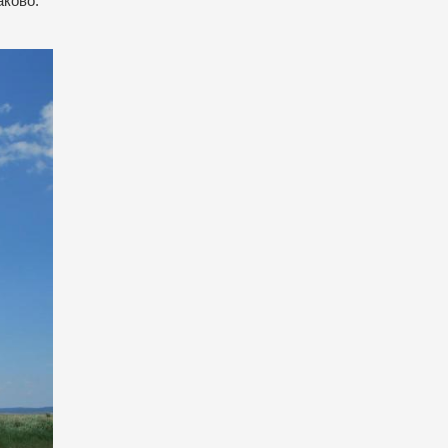
аково.