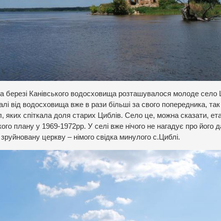
а березі Канівського водосховища розташувалося молоде село 
алі від водосховища вже в рази більші за свого попередника, так
, яких спіткала доля старих Циблів. Село це, можна сказати, ет
кого плану у 1969-1972рр. У селі вже нічого не нагадує про його 
на зруйновану церкву – німого свідка минулого с.Циблі.