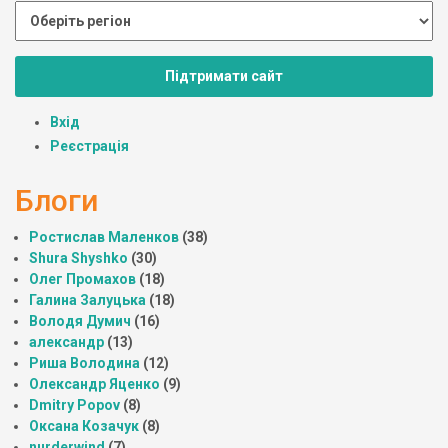
Підтримати сайт
Вхід
Реєстрація
Блоги
Ростислав Маленков
(38)
Shura Shyshko
(30)
Олег Промахов
(18)
Галина Залуцька
(18)
Володя Думич
(16)
александр
(13)
Риша Володина
(12)
Олександр Яценко
(9)
Dmitry Popov
(8)
Оксана Козачук
(8)
nurderwind
(7)