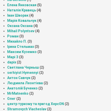
Елена Янковская
(5)
Наталія Кравець
(4)
Іван Шворак
(4)
Марія Ковальчук
(4)
Оксана Оксана
(4)
Mihail Polyntsev
(4)
Роман
(3)
Михайло П.
(3)
Ірина Стельмах
(3)
Максим Куземко
(3)
Марі З
(3)
dapix
(2)
Светлана Черныш
(2)
serhiyist Hymennyi
(2)
Антон Савчук
(2)
Людмила Леонтіева
(2)
Анатолій Бученко
(2)
MrMatnenko
(2)
Олег
(2)
центр туризму та пригод ХерсON
(2)
Shramovych Viacheslav
(2)