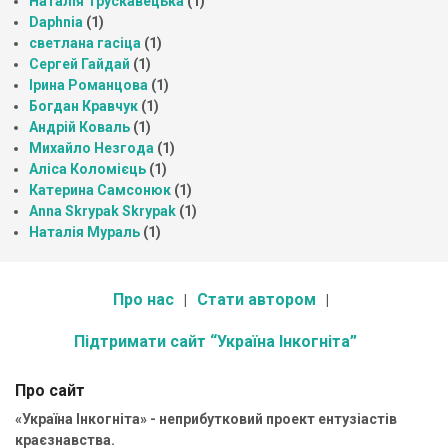
Наталія Трускавецька
(1)
Daphnia
(1)
светлана гасіца
(1)
Сергей Гайдай
(1)
Ірина Романцова
(1)
Богдан Кравчук
(1)
Андрій Коваль
(1)
Михайло Незгода
(1)
Аліса Коломієць
(1)
Катерина Самсонюк
(1)
Anna Skrypak Skrypak
(1)
Наталія Мураль
(1)
Про нас
Стати автором
Підтримати сайт “Україна Інкогніта”
Про сайт
«Україна Інкогніта» - неприбутковий проект ентузіастів
краєзнавства.