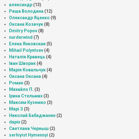
александр
(13)
Риша Володина
(12)
Олександр Яценко
(9)
Оксана Козачук
(8)
Dmitry Popov
(8)
nurderwind
(7)
Елена Янковская
(5)
Mihail Polyntsev
(4)
Наталія Кравець
(4)
Іван Шворак
(4)
Марія Ковальчук
(4)
Оксана Оксана
(4)
Роман
(3)
Михайло П.
(3)
Ірина Стельмах
(3)
Максим Куземко
(3)
Марі З
(3)
Николай Бабаджанян
(2)
dapix
(2)
Светлана Черныш
(2)
serhiyist Hymennyi
(2)