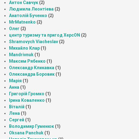
Антон Савчук
(2)
Людмила Леонтіева
(2)
Анатолій Бученко
(2)
MrMatnenko
(2)
Олег
(2)
центр туризму та пригод ХерсON
(2)
Shramovych Viacheslav
(2)
Михайло Клар
(1)
Mandrivnuk
(1)
Максим Рябенко
(1)
Олександр Кликавка
(1)
Олександра Боровик
(1)
Марія
(1)
Анна
(1)
Григорій Громко
(1)
Ірина Коваленко
(1)
Віталій
(1)
Лена
(1)
Сергей
(1)
Володимир Гуменюк
(1)
Oksana Panchuk
(1)