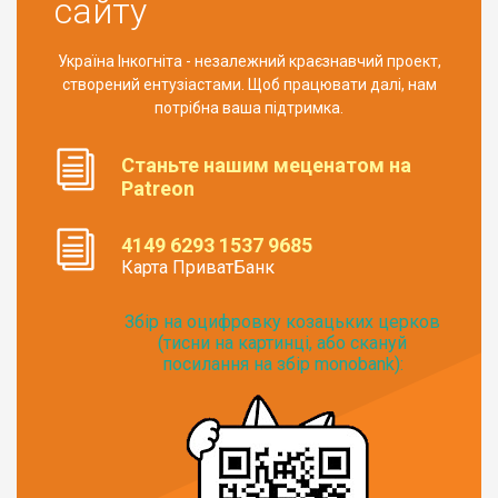
сайту
Україна Інкогніта - незалежний краєзнавчий проект,
створений ентузіастами. Щоб працювати далі, нам
потрібна ваша підтримка.
Станьте нашим меценатом на
Patreon
4149 6293 1537 9685
Карта ПриватБанк
Збір на оцифровку козацьких церков
(тисни на картинці, або скануй
посилання на збір monobank):