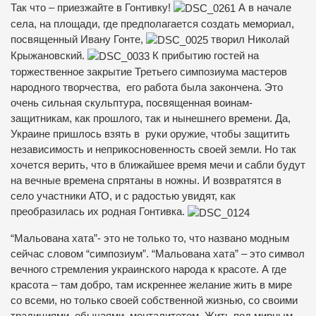
Так что – приезжайте в Гонтивку!
А в начале
села, на площади, где предполагается создать мемориал,
посвященный Ивану Гонте,
творил Николай
Крыжановский.
К прибытию гостей на
торжественное закрытие Третьего симпозиума мастеров
народного творчества, его работа была закончена. Это
очень сильная скульптура, посвященная воинам-
защитникам, как прошлого, так и нынешнего времени. Да,
Украине пришлось взять в руки оружие, чтобы защитить
независимость и неприкосновенность своей земли. Но так
хочется верить, что в ближайшее время мечи и сабли будут
на вечные времена спрятаны в ножны. И возвратятся в
село участники АТО, и с радостью увидят, как
преобразилась их родная Гонтивка.
“Мальована хата”- это не только то, что названо модным
сейчас словом “симпозиум”. “Мальована хата” – это символ
вечного стремления украинского народа к красоте. А где
красота – там добро, там искреннее желание жить в мире
со всеми, но только своей собственной жизнью, со своими