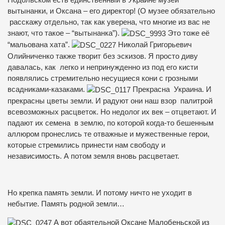
вытынанки, и Оксана – его директор! (О музее обязательно
расскажу отдельно, так как уверена, что многие из вас не
знают, что такое – “вытынанка”).
Это тоже её
“мальована хата”.
Николай Григорьевич
Олийниченко также творит без эскизов. Я просто диву
давалась, как легко и непринужденно из под его кисти
появлялись стремительно несущиеся кони с грозными
всадниками-казаками.
Прекрасна Украина. И
прекрасны цветы земли. И радуют они наш взор палитрой
всевозможных расцветок. Но недолог их век – отцветают. И
падают их семена в землю, по которой
когда-то бешенным
аллюром пронеслись те отважные и мужественные герои,
которые стремились принести нам свободу и
независимость. А потом земля вновь расцветает.
Но крепка память земли. И потому ничто не уходит в
небытие. Память родной земли…
А вот обаятельной Оксане Малобеньской из