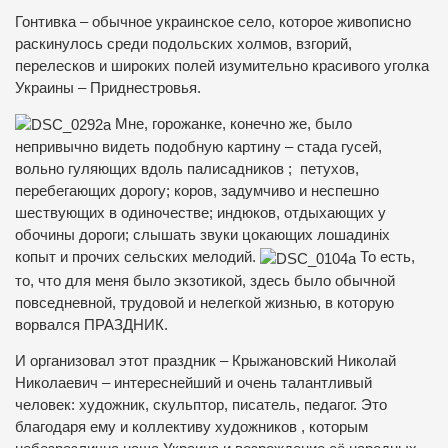
Гонтивка – обычное украинское село, которое живописно
раскинулось среди подольских холмов, взгорий,
перелесков и широких полей изумительно красивого уголка
Украины – Приднестровья.
Мне, горожанке, конечно же, было
непривычно видеть подобную картину – стада гусей,
вольно гуляющих вдоль палисадников ; петухов,
перебегающих дорогу; коров, задумчиво и неспешно
шествующих в одиночестве; индюков, отдыхающих у
обочины дороги; слышать звуки цокающих лошадиніх
копыт и прочих сельских мелодий.
То есть,
то, что для меня было экзотикой, здесь было обычной
повседневной, трудовой и нелегкой жизнью, в которую
ворвался ПРАЗДНИК.
И организовал этот праздник – Крыжановский Николай
Николаевич – интереснейший и очень талантливый
человек: художник, скульптор, писатель, педагог. Это
благодаря ему и коллективу художников , которым