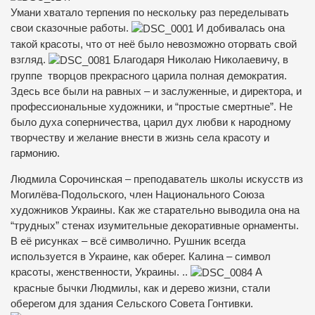
Умани хватало терпения по нескольку раз переделывать
свои сказочные работы.
И добивалась она
такой красоты, что от неё было невозможно оторвать свой
взгляд.
Благодаря Николаю Николаевичу, в
группе творцов прекрасного царила полная демократия.
Здесь все были на равных – и заслуженные, и директора, и
профессиональные художники, и “простые смертные”. Не
было духа соперничества, царил дух любви к народному
творчеству и желание внести в жизнь села красоту и
гармонию.
Людмила Сорочинская – преподаватель школы искусств из
Могилёва-Подольского, член Национального Союза
художников Украины. Как же старательно выводила она на
“трудных” стенах изумительные декоративные орнаменты.
В её рисунках – всё символично. Рушник всегда
используется в Украине, как оберег. Калина – символ
красоты, женственности, Украины. ..
А
красные бычки Людмилы, как и дерево жизни, стали
оберегом для здания Сельского Совета Гонтивки.