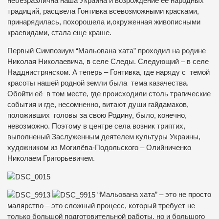
небезразлична наша Украина и возрождение её народных
традиций, расцвела Гонтивка всевозможными красками,
принарядилась, похорошела и,окруженная живописными
краевидами, стала еще краше.
Первый Симпозиум “Мальована хата” проходил на родине
Николая Николаевича, в селе Следы. Следующий – в селе
Надднистрянском. А теперь – Гонтивка, где наряду с темой
красоты нашей родной земли была тема казачества.
Обойти её в том месте, где происходили столь трагические
события и где, несомненно, витают души гайдамаков,
положивших головы за свою Родину, было, конечно,
невозможно. Поэтому в центре села возник триптих,
выполненый Заслуженным деятелем культуры Украины,
художником из Могилёва-Подольского – Олийниченко
Николаем Григорьевичем.
“Мальована хата” – это не просто
малярство – это сложный процесс, который требует не
только большой подготовительной работы, но и большого