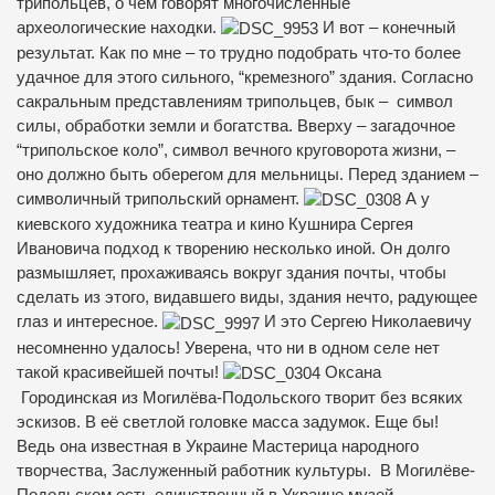
трипольцев, о чем говорят многочисленные
археологические находки.
И вот – конечный
результат. Как по мне – то трудно подобрать что-то более
удачное для этого сильного, “кремезного” здания. Согласно
сакральным представлениям трипольцев, бык – символ
силы, обработки земли и богатства. Вверху – загадочное
“трипольское коло”, символ вечного круговорота жизни, –
оно должно быть оберегом для мельницы. Перед зданием –
символичный трипольский орнамент.
А у
киевского художника театра и кино Кушнира Сергея
Ивановича подход к творению несколько иной. Он долго
размышляет, прохаживаясь вокруг здания почты, чтобы
сделать из этого, видавшего виды, здания нечто, радующее
глаз и интересное.
И это Сергею Николаевичу
несомненно удалось! Уверена, что ни в одном селе нет
такой красивейшей почты!
Оксана
Городинская из Могилёва-Подольского творит без всяких
эскизов. В её светлой головке масса задумок. Еще бы!
Ведь она известная в Украине Мастерица народного
творчества, Заслуженный работник культуры. В Могилёве-
Подольском есть единственный в Украине музей