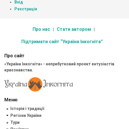
Вхід
Реєстрація
Про нас
Стати автором
Підтримати сайт “Україна Інкогніта”
Про сайт
«Україна Інкогніта» - неприбутковий проект ентузіастів
краєзнавства.
Меню
Історія і традиції
Регіони України
Тури