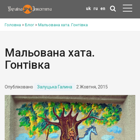
uk
ru
en
Головна
>
Блог
>
Мальована хата. Гонтівка
Мальована хата.
Гонтівка
Опубліковано
Залуцька Галина
2 Жовтня, 2015