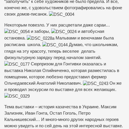
“заполучить” к себе художников не было предела. И все,
конечно же, с удовольствием фотографировались на фоне
своих домов-писанок.
Некоторым повезло. У них расцветали даже сараи…
и заборы,
и автобусная
остановка.
Мальвами и веночками была
расписана школа.
Думаю, что школьникам,
глядя на эту красоту, теперь веселее делать
физкультурную зарядку перед началом занятий.
Сюрпризом для Гонтивки оказалась и
выставка Николая Олийниченко, которая разместилась в
помещении, которое любезно предоставил фермер
Ольчедаевский Анатолий Николаевич.
Он же
и проводил экскурсии по выставке для всех желающих.
Тема выставки – история казачества в Украине. Максим
Зализняк, Иван Гонта, Остап Гоголь, Петро
Кальнишевский… И много-много других народных героев
можно увидеть и по сей день на этой интересной выставке.