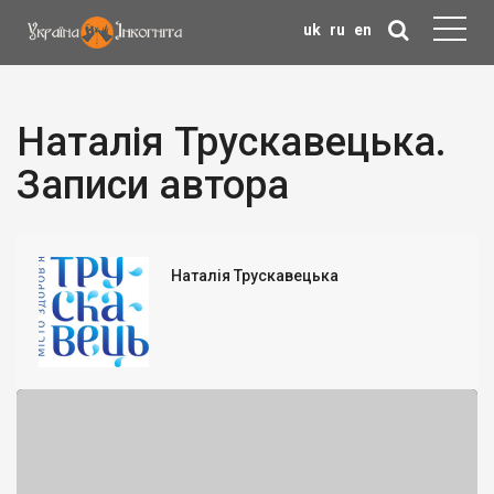
uk
ru
en
Наталія Трускавецька.
Записи автора
Наталія Трускавецька