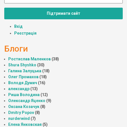
Підтримати сайт
Вхід
Реєстрація
Блоги
Ростислав Маленков
(38)
Shura Shyshko
(30)
Галина Залуцька
(18)
Олег Промахов
(18)
Володя Думич
(16)
александр
(13)
Риша Володина
(12)
Олександр Яценко
(9)
Оксана Козачук
(8)
Dmitry Popov
(8)
nurderwind
(7)
Елена Янковская
(5)