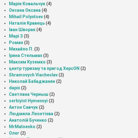
Марія Ковальчук
(4)
Оксана Оксана
(4)
Mihail Polyntsev
(4)
Наталія Кравець
(4)
Іван Шворак
(4)
Марі З
(3)
Роман
(3)
Михайло П.
(3)
Ірина Стельмах
(3)
Максим Куземко
(3)
центр туризму та пригод ХерсON
(2)
Shramovych Viacheslav
(2)
Николай Бабаджанян
(2)
dapix
(2)
Светлана Черныш
(2)
serhiyist Hymennyi
(2)
Антон Савчук
(2)
Людмила Леонтіева
(2)
Анатолій Бученко
(2)
MrMatnenko
(2)
Олег
(2)