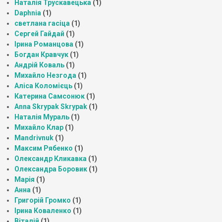
Наталія Трускавецька
(1)
Daphnia
(1)
светлана гасіца
(1)
Сергей Гайдай
(1)
Ірина Романцова
(1)
Богдан Кравчук
(1)
Андрій Коваль
(1)
Михайло Незгода
(1)
Аліса Коломієць
(1)
Катерина Самсонюк
(1)
Anna Skrypak Skrypak
(1)
Наталія Мураль
(1)
Михайло Клар
(1)
Mandrivnuk
(1)
Максим Рябенко
(1)
Олександр Кликавка
(1)
Олександра Боровик
(1)
Марія
(1)
Анна
(1)
Григорій Громко
(1)
Ірина Коваленко
(1)
Віталій
(1)