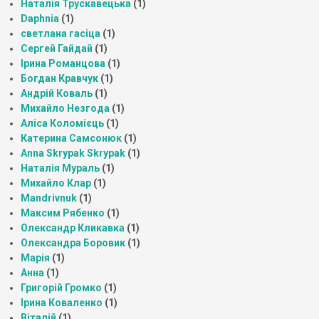
Наталія Трускавецька
(1)
Daphnia
(1)
светлана гасіца
(1)
Сергей Гайдай
(1)
Ірина Романцова
(1)
Богдан Кравчук
(1)
Андрій Коваль
(1)
Михайло Незгода
(1)
Аліса Коломієць
(1)
Катерина Самсонюк
(1)
Anna Skrypak Skrypak
(1)
Наталія Мураль
(1)
Михайло Клар
(1)
Mandrivnuk
(1)
Максим Рябенко
(1)
Олександр Кликавка
(1)
Олександра Боровик
(1)
Марія
(1)
Анна
(1)
Григорій Громко
(1)
Ірина Коваленко
(1)
Віталій
(1)