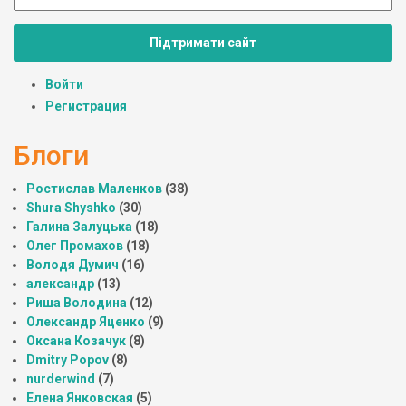
Підтримати сайт
Войти
Регистрация
Блоги
Ростислав Маленков
(38)
Shura Shyshko
(30)
Галина Залуцька
(18)
Олег Промахов
(18)
Володя Думич
(16)
александр
(13)
Риша Володина
(12)
Олександр Яценко
(9)
Оксана Козачук
(8)
Dmitry Popov
(8)
nurderwind
(7)
Елена Янковская
(5)