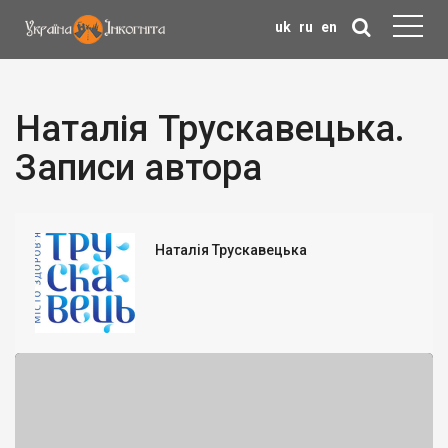
uk
ru
en
Наталія Трускавецька.
Записи автора
Наталія Трускавецька