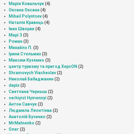
Марія Ковальчук
(4)
Оксана Оксана
(4)
Mihail Polyntsev
(4)
Наталія Кравець
(4)
Іван Шворак
(4)
Марі З
(3)
Роман
(3)
Михайло П.
(3)
Ірина Стельмах
(3)
Максим Куземко
(3)
центр туризму та пригод ХерсON
(2)
Shramovych Viacheslav
(2)
Николай Бабаджанян
(2)
dapix
(2)
Светлана Черныш
(2)
serhiyist Hymennyi
(2)
Антон Савчук
(2)
Людмила Леонтіева
(2)
Анатолій Бученко
(2)
MrMatnenko
(2)
Олег
(2)