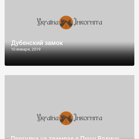
Дубенский замок
10 января, 2019
Прогулка на трамвае в Пущу Водицу