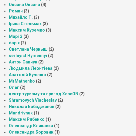
Оксана Оксана
(4)
Роман
(3)
Михайло П.
(3)
Ірина Стельмах
(3)
Максим Куземко
(3)
Марі З
(3)
dapix
(2)
Светлана Черныш
(2)
serhiyist Hymennyi
(2)
Антон Савчук
(2)
Людмила Леонтіева
(2)
Анатолій Бученко
(2)
MrMatnenko
(2)
Олег
(2)
центр туризму та пригод ХерсON
(2)
Shramovych Viacheslav
(2)
Николай Бабаджанян
(2)
Mandrivnuk
(1)
Максим Рябенко
(1)
Олександр Кликавка
(1)
Олександра Боровик
(1)