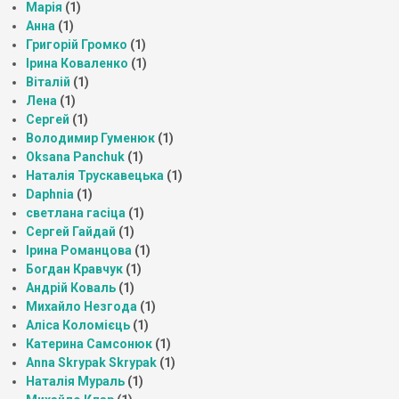
Марія
(1)
Анна
(1)
Григорій Громко
(1)
Ірина Коваленко
(1)
Віталій
(1)
Лена
(1)
Сергей
(1)
Володимир Гуменюк
(1)
Oksana Panchuk
(1)
Наталія Трускавецька
(1)
Daphnia
(1)
светлана гасіца
(1)
Сергей Гайдай
(1)
Ірина Романцова
(1)
Богдан Кравчук
(1)
Андрій Коваль
(1)
Михайло Незгода
(1)
Аліса Коломієць
(1)
Катерина Самсонюк
(1)
Anna Skrypak Skrypak
(1)
Наталія Мураль
(1)