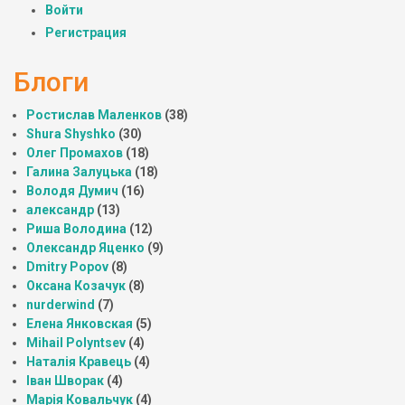
Войти
Регистрация
Блоги
Ростислав Маленков
(38)
Shura Shyshko
(30)
Олег Промахов
(18)
Галина Залуцька
(18)
Володя Думич
(16)
александр
(13)
Риша Володина
(12)
Олександр Яценко
(9)
Dmitry Popov
(8)
Оксана Козачук
(8)
nurderwind
(7)
Елена Янковская
(5)
Mihail Polyntsev
(4)
Наталія Кравець
(4)
Іван Шворак
(4)
Марія Ковальчук
(4)