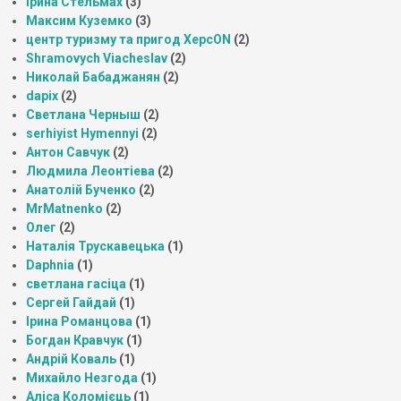
Ірина Стельмах
(3)
Максим Куземко
(3)
центр туризму та пригод ХерсON
(2)
Shramovych Viacheslav
(2)
Николай Бабаджанян
(2)
dapix
(2)
Светлана Черныш
(2)
serhiyist Hymennyi
(2)
Антон Савчук
(2)
Людмила Леонтіева
(2)
Анатолій Бученко
(2)
MrMatnenko
(2)
Олег
(2)
Наталія Трускавецька
(1)
Daphnia
(1)
светлана гасіца
(1)
Сергей Гайдай
(1)
Ірина Романцова
(1)
Богдан Кравчук
(1)
Андрій Коваль
(1)
Михайло Незгода
(1)
Аліса Коломієць
(1)