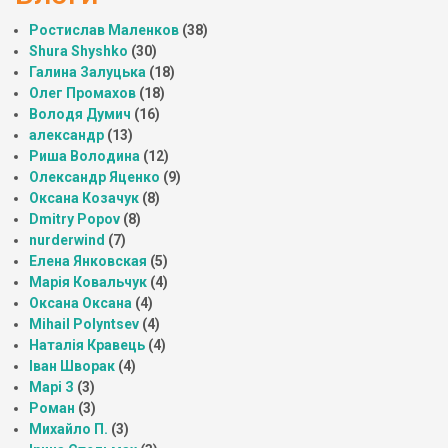
Ростислав Маленков
(38)
Shura Shyshko
(30)
Галина Залуцька
(18)
Олег Промахов
(18)
Володя Думич
(16)
александр
(13)
Риша Володина
(12)
Олександр Яценко
(9)
Оксана Козачук
(8)
Dmitry Popov
(8)
nurderwind
(7)
Елена Янковская
(5)
Марія Ковальчук
(4)
Оксана Оксана
(4)
Mihail Polyntsev
(4)
Наталія Кравець
(4)
Іван Шворак
(4)
Марі З
(3)
Роман
(3)
Михайло П.
(3)