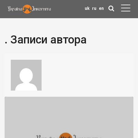
uk
ru
en
. Записи автора