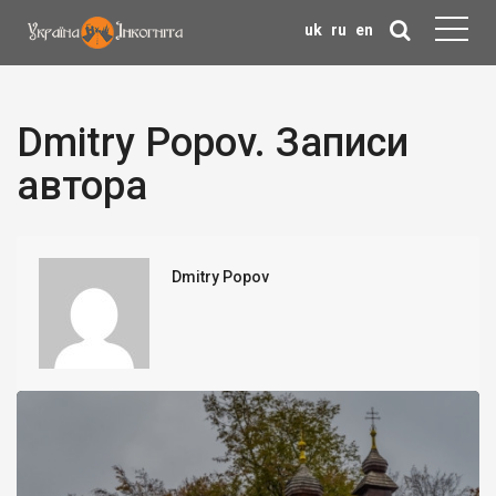
uk
ru
en
Dmitry Popov. Записи
автора
Dmitry Popov