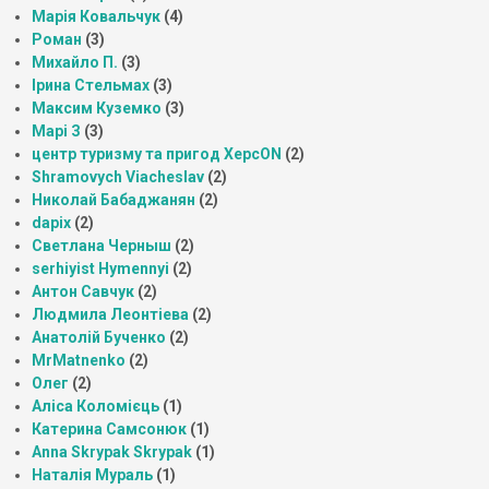
Марія Ковальчук
(4)
Роман
(3)
Михайло П.
(3)
Ірина Стельмах
(3)
Максим Куземко
(3)
Марі З
(3)
центр туризму та пригод ХерсON
(2)
Shramovych Viacheslav
(2)
Николай Бабаджанян
(2)
dapix
(2)
Светлана Черныш
(2)
serhiyist Hymennyi
(2)
Антон Савчук
(2)
Людмила Леонтіева
(2)
Анатолій Бученко
(2)
MrMatnenko
(2)
Олег
(2)
Аліса Коломієць
(1)
Катерина Самсонюк
(1)
Anna Skrypak Skrypak
(1)
Наталія Мураль
(1)