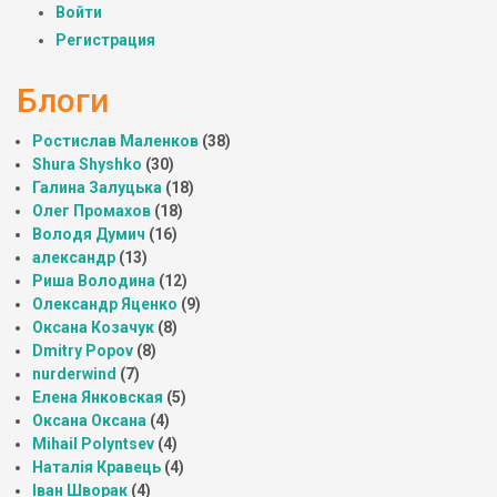
Войти
Регистрация
Блоги
Ростислав Маленков
(38)
Shura Shyshko
(30)
Галина Залуцька
(18)
Олег Промахов
(18)
Володя Думич
(16)
александр
(13)
Риша Володина
(12)
Олександр Яценко
(9)
Оксана Козачук
(8)
Dmitry Popov
(8)
nurderwind
(7)
Елена Янковская
(5)
Оксана Оксана
(4)
Mihail Polyntsev
(4)
Наталія Кравець
(4)
Іван Шворак
(4)