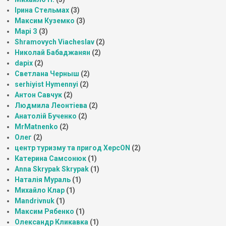
Ірина Стельмах
(3)
Максим Куземко
(3)
Марі З
(3)
Shramovych Viacheslav
(2)
Николай Бабаджанян
(2)
dapix
(2)
Светлана Черныш
(2)
serhiyist Hymennyi
(2)
Антон Савчук
(2)
Людмила Леонтіева
(2)
Анатолій Бученко
(2)
MrMatnenko
(2)
Олег
(2)
центр туризму та пригод ХерсON
(2)
Катерина Самсонюк
(1)
Anna Skrypak Skrypak
(1)
Наталія Мураль
(1)
Михайло Клар
(1)
Mandrivnuk
(1)
Максим Рябенко
(1)
Олександр Кликавка
(1)