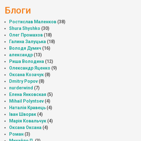
Блоги
Ростислав Маленков
(38)
Shura Shyshko
(30)
Олег Промахов
(18)
Галина Залуцька
(18)
Володя Думич
(16)
александр
(13)
Риша Володина
(12)
Олександр Яценко
(9)
Оксана Козачук
(8)
Dmitry Popov
(8)
nurderwind
(7)
Елена Янковская
(5)
Mihail Polyntsev
(4)
Наталія Кравець
(4)
Іван Шворак
(4)
Марія Ковальчук
(4)
Оксана Оксана
(4)
Роман
(3)
Михайло П.
(3)