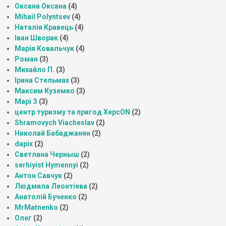
Оксана Оксана
(4)
Mihail Polyntsev
(4)
Наталія Кравець
(4)
Іван Шворак
(4)
Марія Ковальчук
(4)
Роман
(3)
Михайло П.
(3)
Ірина Стельмах
(3)
Максим Куземко
(3)
Марі З
(3)
центр туризму та пригод ХерсON
(2)
Shramovych Viacheslav
(2)
Николай Бабаджанян
(2)
dapix
(2)
Светлана Черныш
(2)
serhiyist Hymennyi
(2)
Антон Савчук
(2)
Людмила Леонтіева
(2)
Анатолій Бученко
(2)
MrMatnenko
(2)
Олег
(2)