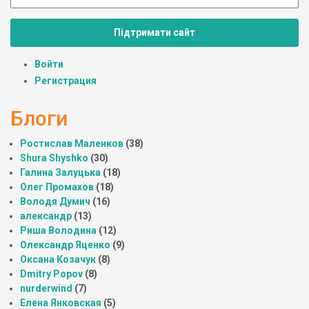
Підтримати сайт
Войти
Регистрация
Блоги
Ростислав Маленков
(38)
Shura Shyshko
(30)
Галина Залуцька
(18)
Олег Промахов
(18)
Володя Думич
(16)
александр
(13)
Риша Володина
(12)
Олександр Яценко
(9)
Оксана Козачук
(8)
Dmitry Popov
(8)
nurderwind
(7)
Елена Янковская
(5)