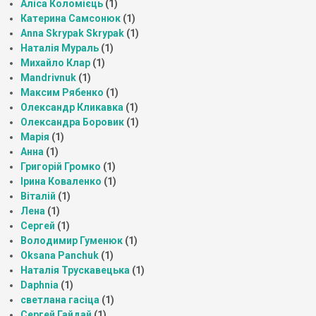
Аліса Коломієць
(1)
Катерина Самсонюк
(1)
Anna Skrypak Skrypak
(1)
Наталія Мураль
(1)
Михайло Клар
(1)
Mandrivnuk
(1)
Максим Рябенко
(1)
Олександр Кликавка
(1)
Олександра Боровик
(1)
Марія
(1)
Анна
(1)
Григорій Громко
(1)
Ірина Коваленко
(1)
Віталій
(1)
Лена
(1)
Сергей
(1)
Володимир Гуменюк
(1)
Oksana Panchuk
(1)
Наталія Трускавецька
(1)
Daphnia
(1)
светлана гасіца
(1)
Сергей Гайдай
(1)