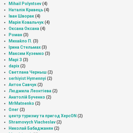
Mihail Polyntsev
(4)
Наталія Кравець
(4)
Іван Шворак
(4)
Марія Ковальчук
(4)
Оксана Оксана
(4)
Роман
(3)
Михайло П.
(3)
Ірина Стельмах
(3)
Максим Куземко
(3)
Марі З
(3)
dapix
(2)
Светлана Черныш
(2)
serhiyist Hymennyi
(2)
Антон Савчук
(2)
Людмила Леонтіева
(2)
Анатолій Бученко
(2)
MrMatnenko
(2)
Олег
(2)
центр туризму та пригод ХерсON
(2)
Shramovych Viacheslav
(2)
Николай Бабаджанян
(2)