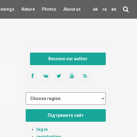
seeings
Nature
Photos
About us
uk
ru
en
Become our author
Підтримати сайт
log in
registration