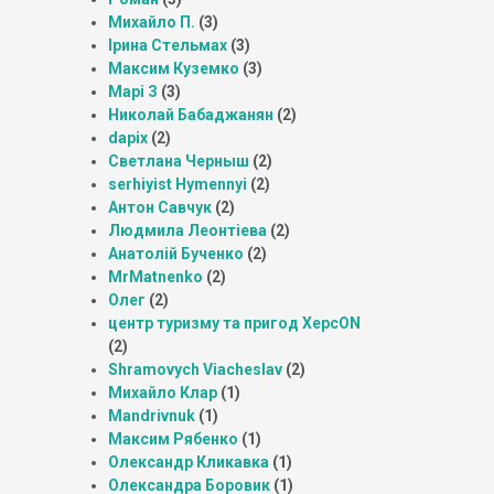
Михайло П.
(3)
Ірина Стельмах
(3)
Максим Куземко
(3)
Марі З
(3)
Николай Бабаджанян
(2)
dapix
(2)
Светлана Черныш
(2)
serhiyist Hymennyi
(2)
Антон Савчук
(2)
Людмила Леонтіева
(2)
Анатолій Бученко
(2)
MrMatnenko
(2)
Олег
(2)
центр туризму та пригод ХерсON
(2)
Shramovych Viacheslav
(2)
Михайло Клар
(1)
Mandrivnuk
(1)
Максим Рябенко
(1)
Олександр Кликавка
(1)
Олександра Боровик
(1)