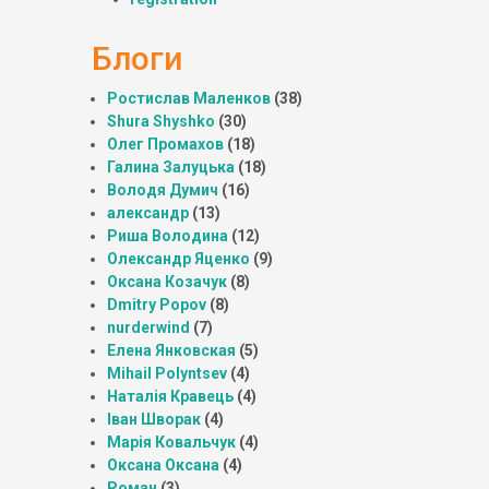
Блоги
Ростислав Маленков
(38)
Shura Shyshko
(30)
Олег Промахов
(18)
Галина Залуцька
(18)
Володя Думич
(16)
александр
(13)
Риша Володина
(12)
Олександр Яценко
(9)
Оксана Козачук
(8)
Dmitry Popov
(8)
nurderwind
(7)
Елена Янковская
(5)
Mihail Polyntsev
(4)
Наталія Кравець
(4)
Іван Шворак
(4)
Марія Ковальчук
(4)
Оксана Оксана
(4)
Роман
(3)