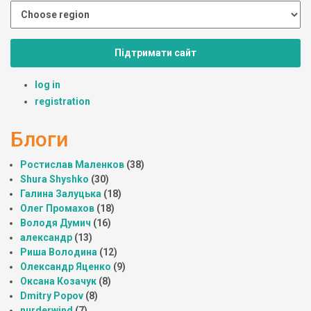
Підтримати сайт
log in
registration
Блоги
Ростислав Маленков
(38)
Shura Shyshko
(30)
Галина Залуцька
(18)
Олег Промахов
(18)
Володя Думич
(16)
александр
(13)
Риша Володина
(12)
Олександр Яценко
(9)
Оксана Козачук
(8)
Dmitry Popov
(8)
nurderwind
(7)