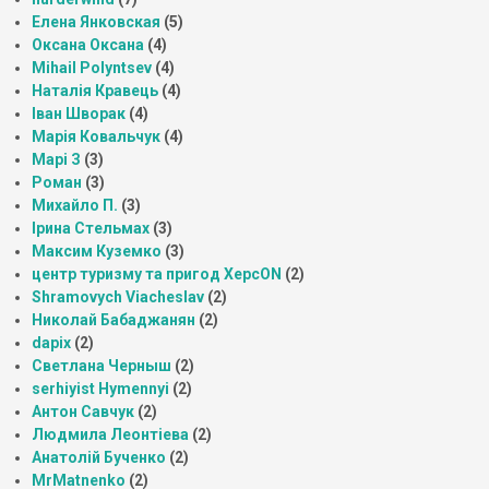
Елена Янковская
(5)
Оксана Оксана
(4)
Mihail Polyntsev
(4)
Наталія Кравець
(4)
Іван Шворак
(4)
Марія Ковальчук
(4)
Марі З
(3)
Роман
(3)
Михайло П.
(3)
Ірина Стельмах
(3)
Максим Куземко
(3)
центр туризму та пригод ХерсON
(2)
Shramovych Viacheslav
(2)
Николай Бабаджанян
(2)
dapix
(2)
Светлана Черныш
(2)
serhiyist Hymennyi
(2)
Антон Савчук
(2)
Людмила Леонтіева
(2)
Анатолій Бученко
(2)
MrMatnenko
(2)