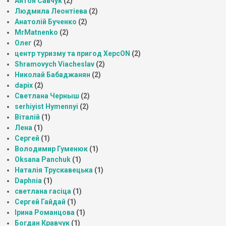
Антон Савчук
(2)
Людмила Леонтіева
(2)
Анатолій Бученко
(2)
MrMatnenko
(2)
Олег
(2)
центр туризму та пригод ХерсON
(2)
Shramovych Viacheslav
(2)
Николай Бабаджанян
(2)
dapix
(2)
Светлана Черныш
(2)
serhiyist Hymennyi
(2)
Віталій
(1)
Лена
(1)
Сергей
(1)
Володимир Гуменюк
(1)
Oksana Panchuk
(1)
Наталія Трускавецька
(1)
Daphnia
(1)
светлана гасіца
(1)
Сергей Гайдай
(1)
Ірина Романцова
(1)
Богдан Кравчук
(1)