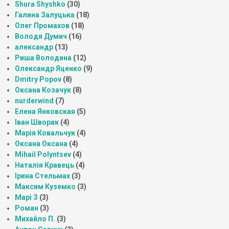
Shura Shyshko
(30)
Галина Залуцька
(18)
Олег Промахов
(18)
Володя Думич
(16)
александр
(13)
Риша Володина
(12)
Олександр Яценко
(9)
Dmitry Popov
(8)
Оксана Козачук
(8)
nurderwind
(7)
Елена Янковская
(5)
Іван Шворак
(4)
Марія Ковальчук
(4)
Оксана Оксана
(4)
Mihail Polyntsev
(4)
Наталія Кравець
(4)
Ірина Стельмах
(3)
Максим Куземко
(3)
Марі З
(3)
Роман
(3)
Михайло П.
(3)