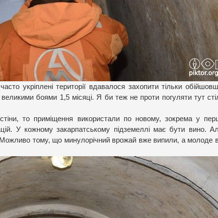
 часто укріплені території вдавалося захопити тільки обійшо
великими боями 1,5 місяці. Я би теж не проти погуляти тут сті
стіни, то приміщення використали по новому, зокрема у перш
ацій. У кожному закарпатському підземеллі має бути вино. А
. Можливо тому, що минулорічний врожай вже випили, а молоде 