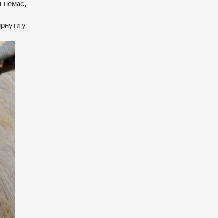
м немає,
ирнути у