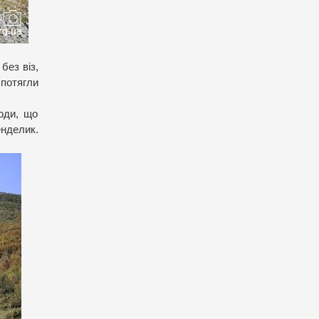
без віз,
 потягли
юди, що
енделик.