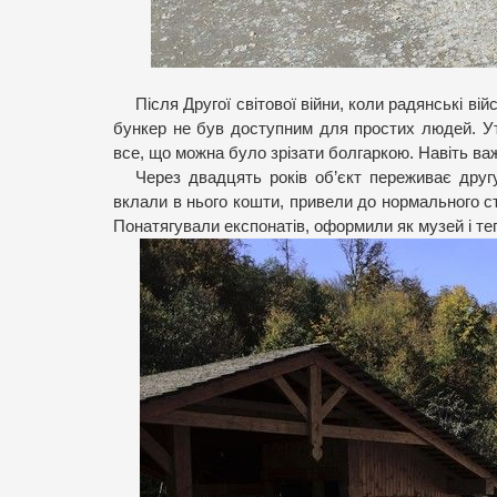
Після Другої світової війни, коли радянські ві
бункер не був доступним для простих людей. Уті
все, що можна було зрізати болгаркою. Навіть важ
Через двадцять років об’єкт переживає дру
вклали в нього кошти, привели до нормального с
Понатягували експонатів, оформили як музей і те