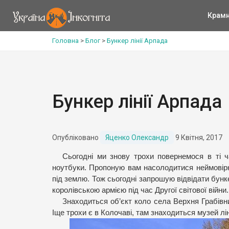
Крам
Головна
>
Блог
>
Бункер лінії Арпада
Бункер лінії Арпада
Опубліковано
Яценко Олександр
9 Квітня, 2017
Сьогодні ми знову трохи повернемося в ті ч
ноутбуки. Пропоную вам насолодитися неймовірн
під землю. Тож сьогодні запрошую відвідати бун
королівською армією під час Другої світової війни.
Знаходиться об’єкт коло села Верхня Грабівн
Іще трохи є в Колочаві, там знаходиться музей лін