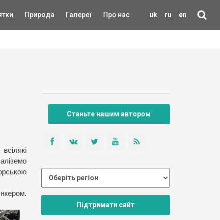
ятки
Природа
Галереї
Про нас
uk
ru
en
Станьте нашим автором
 всілякі
заліземо
горською
ункером.
Підтримати сайт