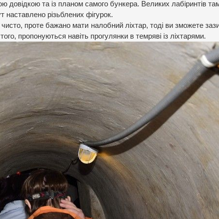
ою довідкою та із планом самого бункера. Великих лабіринтів та
ут наставлено різьблених фігурок.
чисто, проте бажано мати налобний ліхтар, тоді ви зможете заз
 того, пропонуються навіть прогулянки в темряві із ліхтарями.