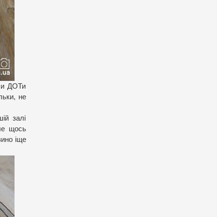
вши ДОТи
льки, не
ій залі
ле щось
вино іще