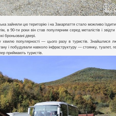
йська зайняли цю територію і на Закарпаття стало можливо їздити 
м, в 90-ти роки він став популярним серед металістів і звідти
кі броньовані двері.
гу хвилю популярності — цього разу в туристів. Знайшлися л
тану і побудували навколо інфраструктуру — стоянку, туалет, г
пер приймають туристів.