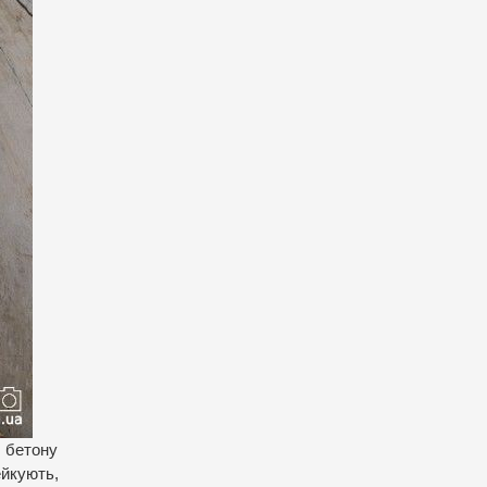
 бетону
ейкують,