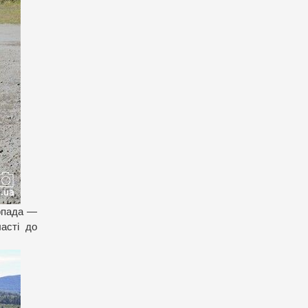
Арпада —
асті до