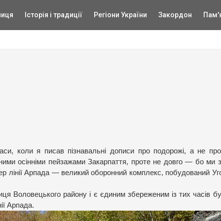
ниця
Історія і традиції
Регіони України
Закордон
Пам'
аси, коли я писав пізнавальні дописи про подорожі, а не про
ими осінніми пейзажами Закарпаття, проте не довго — бо ми 
кер лінії Арпада — великий оборонний комплекс, побудований У
иця Воловецького району і є єдиним збереженим із тих часів б
ії Арпада.