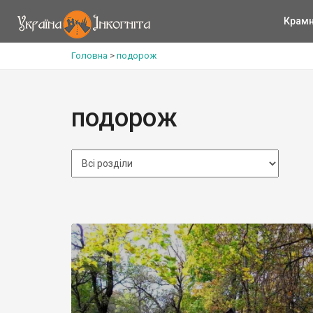
Крам
Головна
>
подорож
подорож