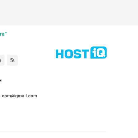
та”
и
ta.com@gmail.com