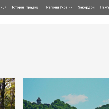
ниця
Історія і традиції
Регіони України
Закордон
Пам'