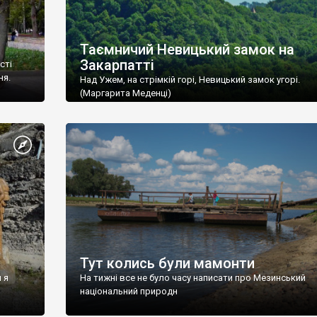
Таємничий Невицький замок на
Закарпатті
сті
ня.
Над Ужем, на стрімкій горі, Невицький замок угорі.
(Маргарита Меденці)
Тут колись були мамонти
 я
На тижні все не було часу написати про Мезинський
національний природн