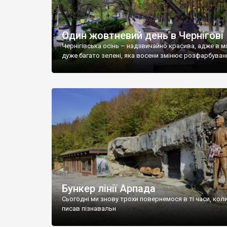
Один жовтневий день в Чернігові
Чернігівська осінь – надзвичайно красива, адже в мі
дуже багато зелені, яка восени змінює розфарбуван
Бункер лінії Арпада
Сьогодні ми знову трохи повернемося в ті часи, коли
писав пізнавальн