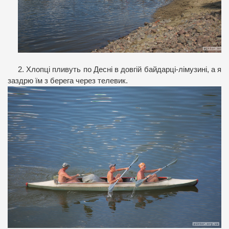
2. Хлопці пливуть по Десні в довгій байдарці-лімузині, а я
заздрю їм з берега через телевик.