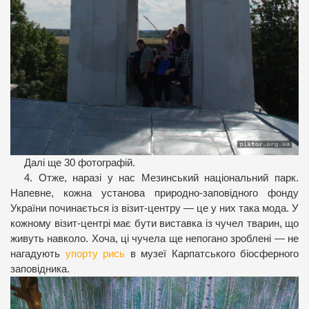
Далі ще 30 фотографій.
4. Отже, наразі у нас Мезинський національний парк.
Напевне, кожна установа природно-заповідного фонду
України починається із візит-центру — це у них така мода. У
кожному візит-центрі має бути виставка із чучел тварин, що
живуть навколо. Хоча, ці чучела ще непогано зроблені — не
нагадують
упорту рись
в музеї Карпатського біосферного
заповідника.