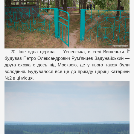
20. Іще одна церква — Успенська, в селі Вишеньки. Її
будував Петро Олександрович Рум’янцев Задунайський —
друга схожа є десь під Москвою, де у нього також були
володіння. Будувалося все це до приїзду цариці Катерини
№2 в ці місця.