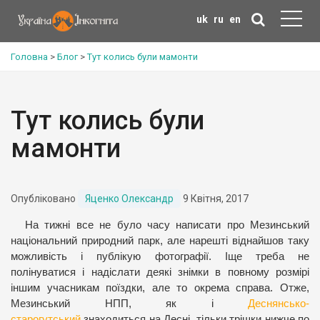
uk
ru
en
Головна
>
Блог
>
Тут колись були мамонти
Тут колись були
мамонти
Опубліковано
Яценко Олександр
9 Квітня, 2017
На тижні все не було часу написати про Мезинський
національний природний парк, але нарешті віднайшов таку
можливість і публікую фотографії. Іще треба не
полінуватися і надіслати деякі знімки в повному розмірі
іншим учасникам поїздки, але то окрема справа. Отже,
Мезинський НПП, як і
Деснянсько-
старогутський
знаходиться на Десні, тільки трішки нижче по