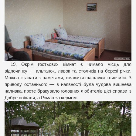
19. Окрім гостьових кімнат є чимало місць для
відпочинку — альтанок, лавок та столиків на березі річки.
Можна ставати з наметами, смажити шашлики і пиячити. З
приводу останнього — в наявності була чудова вишнева
наливка, проте бракувало головних любителів цієї справи із
Добре поїхали, а Роман за кермом.