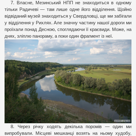
7. Власне, Мезинський НПП не знаходиться в одному
тільки Радичеві — там лише одне його відділення. Щойно
відвіданий музей знаходиться у Свердловці, ще ми забігали
у відділення у Рихлях. Але значну частину нашої дороги ми
проїхали понад Десною, споглядаючи її краєвиди. Може, на
днях, зліплю панораму, а поки один фрагмент із неї.
8. Через річку ходять декілька поромів — один ми
випробували. Місцеві мешканці возять на ньому худобу,