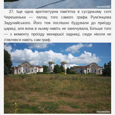
27. Іще одна архітектурна пам’ятка в сусідньому селі
Черешеньки — палац того самого графа Рум’янцева
Задунайського. Його теж поспішно будували до приїзду
цариці, але вона в ньому навіть не заночувала. Більше того
— з моменту проїзду монаршої задниці, сюди ніколи не
з’являвся навіть сам граф.