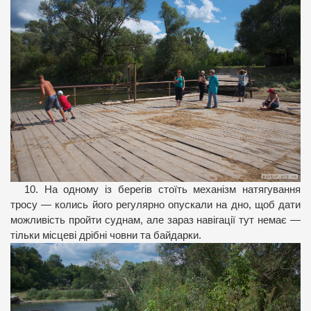
10. На одному із берегів стоїть механізм натягування
тросу — колись його регулярно опускали на дно, щоб дати
можливість пройти суднам, але зараз навігації тут немає —
тільки місцеві дрібні човни та байдарки.