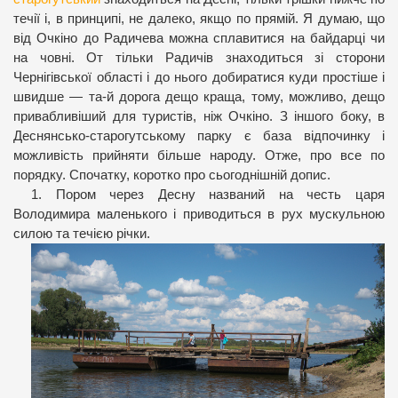
течії і, в принципі, не далеко, якщо по прямій. Я думаю, що
від Очкіно до Радичева можна сплавитися на байдарці чи
на човні. От тільки Радичів знаходиться зі сторони
Чернігівської області і до нього добиратися куди простіше і
швидше — та-й дорога дещо краща, тому, можливо, дещо
привабливіший для туристів, ніж Очкіно. З іншого боку, в
Деснянсько-старогутському парку є база відпочинку і
можливість прийняти більше народу. Отже, про все по
порядку. Спочатку, коротко про сьогоднішній допис.
1. Пором через Десну названий на честь царя
Володимира маленького і приводиться в рух мускульною
силою та течією річки.