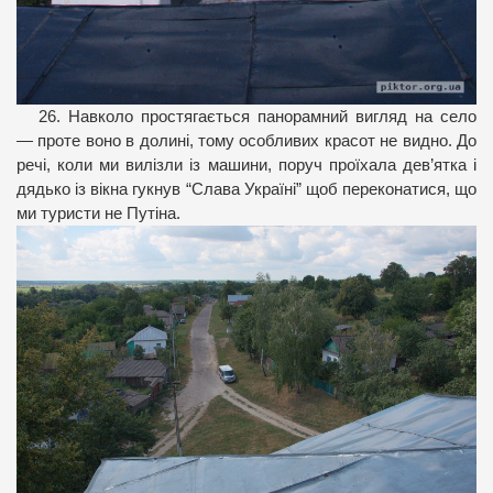
26. Навколо простягається панорамний вигляд на село
— проте воно в долині, тому особливих красот не видно. До
речі, коли ми вилізли із машини, поруч проїхала дев’ятка і
дядько із вікна гукнув “Слава Україні” щоб переконатися, що
ми туристи не Путіна.