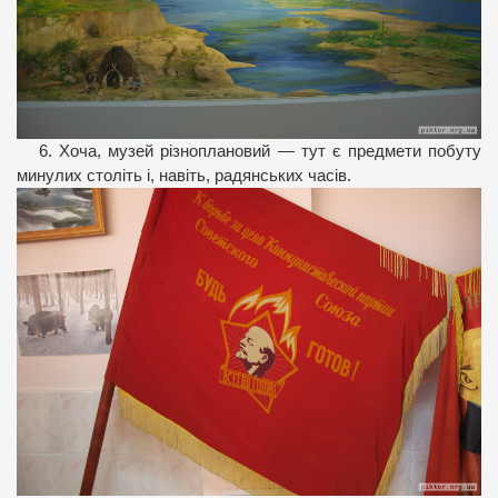
6. Хоча, музей різноплановий — тут є предмети побуту
минулих століть і, навіть, радянських часів.