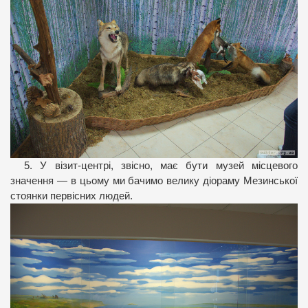
5. У візит-центрі, звісно, має бути музей місцевого
значення — в цьому ми бачимо велику діораму Мезинської
стоянки первісних людей.