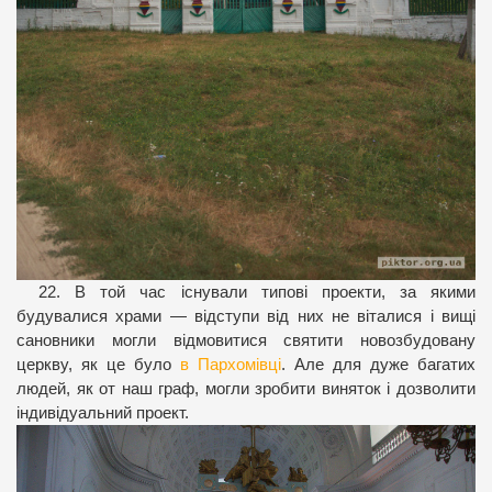
22. В той час існували типові проекти, за якими
будувалися храми — відступи від них не віталися і вищі
сановники могли відмовитися святити новозбудовану
церкву, як це було
в Пархомівці
. Але для дуже багатих
людей, як от наш граф, могли зробити виняток і дозволити
індивідуальний проект.