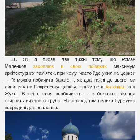
11. Як я писав два тижні тому, що Роман
Маленков
захоплює в своїх поїздках
максимум
архітектурних пам’яток, при чому, часто йде ухил на церкви
— їх можна побачити багато. І, як два тижні до цього, ми
дивилися на Покровську церкву, тільки не в
Антонівці
, а в
Жуклі. В неї є своя особливість — з бокового віконця
стирчить вихлопна труба. Насправді, там велика буржуйка
всередині для опалення.