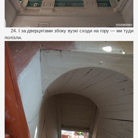
24. І за дверцятами збоку вузкі сходи на гору — ми туди
полізли.