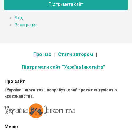
Підтримати сайт
Вхід
Реєстрація
Про нас
Стати автором
Підтримати сайт “Україна Інкогніта”
Про сайт
«Україна Інкогніта» - неприбутковий проект ентузіастів
краєзнавства.
Меню