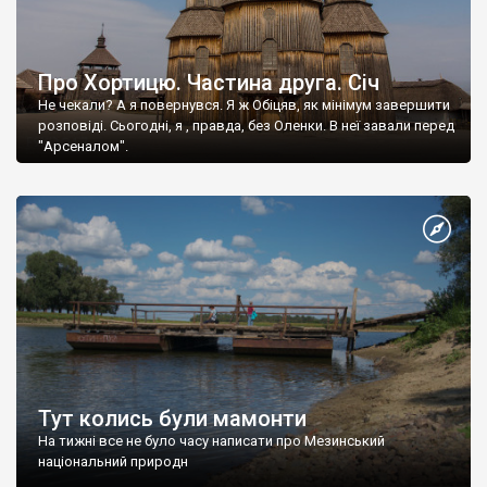
Про Хортицю. Частина друга. Січ
Не чекали? А я повернувся. Я ж Обіцяв, як мінімум завершити
розповіді. Сьогодні, я , правда, без Оленки. В неї завали перед
"Арсеналом".
Тут колись були мамонти
На тижні все не було часу написати про Мезинський
національний природн