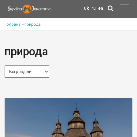
uk
ru
en
Головна
>
природа
природа